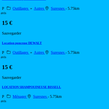
P
Outillages
»
Autres
Suresnes
- 5.75km
 avis
15 €
Sauvegarder
Location ponceuse DEWALT
P
Outillages
»
Autres
Suresnes
- 5.75km
 avis
15 €
Sauvegarder
LOCATION SHAMPOUINEUSE BISSELL
P
Ménager
Suresnes
- 5.75km
 avis