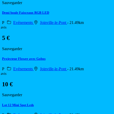
Sauvegarder
Demi boule Faisceaux RGB LED
P
Evénements
Joinville-le-Pont
- 21.49km
 avis
5 €
Sauvegarder
Projecteur Flower avec Gobos
P
Evénements
Joinville-le-Pont
- 21.49km
 avis
10 €
Sauvegarder
Lot 12 Mini Spot Leds