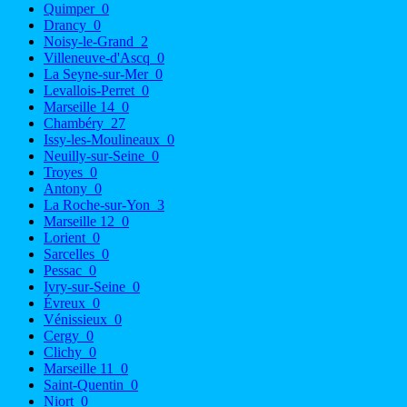
Quimper
0
Drancy
0
Noisy-le-Grand
2
Villeneuve-d'Ascq
0
La Seyne-sur-Mer
0
Levallois-Perret
0
Marseille 14
0
Chambéry
27
Issy-les-Moulineaux
0
Neuilly-sur-Seine
0
Troyes
0
Antony
0
La Roche-sur-Yon
3
Marseille 12
0
Lorient
0
Sarcelles
0
Pessac
0
Ivry-sur-Seine
0
Évreux
0
Vénissieux
0
Cergy
0
Clichy
0
Marseille 11
0
Saint-Quentin
0
Niort
0