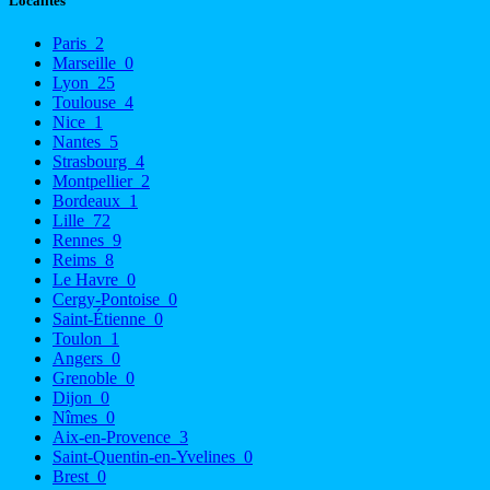
Localités
Paris
2
Marseille
0
Lyon
25
Toulouse
4
Nice
1
Nantes
5
Strasbourg
4
Montpellier
2
Bordeaux
1
Lille
72
Rennes
9
Reims
8
Le Havre
0
Cergy-Pontoise
0
Saint-Étienne
0
Toulon
1
Angers
0
Grenoble
0
Dijon
0
Nîmes
0
Aix-en-Provence
3
Saint-Quentin-en-Yvelines
0
Brest
0