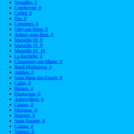
Versailles
5
Courbevoie
0
Créteil
0
Pau
0
Colombes
0
Vitry-sur-Seine
0
Aulnay-sous-Bois
0
Marseille 08
0
Marseille 15
0
Marseille 09
10
La Rochelle
0
Champigny-sur-Marne
0
Rueil-Malmaison
0
Antibes
0
Saint-Maur-des-Fossés
0
Calais
0
Béziers
0
Dunkerque
0
Aubervilliers
0
Cannes
0
Mérignac
0
Bourges
0
Saint-Nazaire
0
Colmar
0
Valence
0