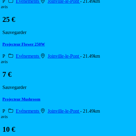
P
Evénements
Joinville-le-Pont
- 21.49km
 avis
25 €
Sauvegarder
Projecteur Flower 250W
P
Evénements
Joinville-le-Pont
- 21.49km
 avis
7 €
Sauvegarder
Projecteur Mushroom
P
Evénements
Joinville-le-Pont
- 21.49km
 avis
10 €