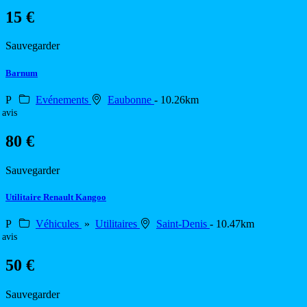
15 €
Sauvegarder
Barnum
P
Evénements
Eaubonne
- 10.26km
 avis
80 €
Sauvegarder
Utilitaire Renault Kangoo
P
Véhicules
»
Utilitaires
Saint-Denis
- 10.47km
 avis
50 €
Sauvegarder