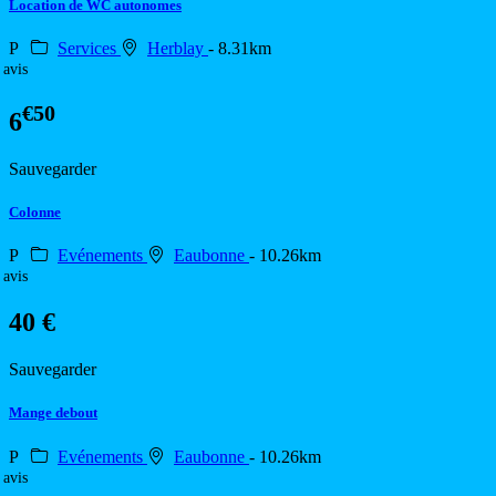
Location de WC autonomes
P
Services
Herblay
- 8.31km
 avis
€50
6
Sauvegarder
Colonne
P
Evénements
Eaubonne
- 10.26km
 avis
40 €
Sauvegarder
Mange debout
P
Evénements
Eaubonne
- 10.26km
 avis