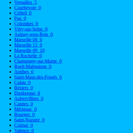
Versailles
5
Courbevoie
0
Créteil
0
Pau
0
Colombes
0
Vitry-sur-Seine
0
Aulnay-sous-Bois
0
Marseille 08
0
Marseille 15
0
Marseille 09
10
La Rochelle
0
Champigny-sur-Marne
0
Rueil-Malmaison
0
Antibes
0
Saint-Maur-des-Fossés
0
Calais
0
Béziers
0
Dunkerque
0
Aubervilliers
0
Cannes
0
Mérignac
0
Bourges
0
Saint-Nazaire
0
Colmar
0
Valence
0