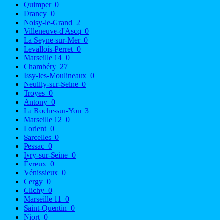
Quimper
0
Drancy
0
Noisy-le-Grand
2
Villeneuve-d'Ascq
0
La Seyne-sur-Mer
0
Levallois-Perret
0
Marseille 14
0
Chambéry
27
Issy-les-Moulineaux
0
Neuilly-sur-Seine
0
Troyes
0
Antony
0
La Roche-sur-Yon
3
Marseille 12
0
Lorient
0
Sarcelles
0
Pessac
0
Ivry-sur-Seine
0
Évreux
0
Vénissieux
0
Cergy
0
Clichy
0
Marseille 11
0
Saint-Quentin
0
Niort
0