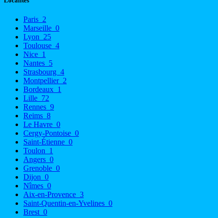
Localités
Paris
2
Marseille
0
Lyon
25
Toulouse
4
Nice
1
Nantes
5
Strasbourg
4
Montpellier
2
Bordeaux
1
Lille
72
Rennes
9
Reims
8
Le Havre
0
Cergy-Pontoise
0
Saint-Étienne
0
Toulon
1
Angers
0
Grenoble
0
Dijon
0
Nîmes
0
Aix-en-Provence
3
Saint-Quentin-en-Yvelines
0
Brest
0