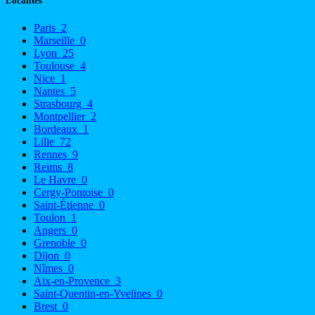
Localités
Paris
2
Marseille
0
Lyon
25
Toulouse
4
Nice
1
Nantes
5
Strasbourg
4
Montpellier
2
Bordeaux
1
Lille
72
Rennes
9
Reims
8
Le Havre
0
Cergy-Pontoise
0
Saint-Étienne
0
Toulon
1
Angers
0
Grenoble
0
Dijon
0
Nîmes
0
Aix-en-Provence
3
Saint-Quentin-en-Yvelines
0
Brest
0