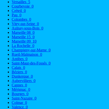
Versailles
5
Courbevoie
0
Créteil
0
Pau
0
Colombes
0
Vitry-sur-Seine
0
Aulnay-sous-Bois
0
Marseille 08
0
Marseille 15
0
Marseille 09
10
La Rochelle
0
Champigny-sur-Marne
0
Rueil-Malmaison
0
Antibes
0
Saint-Maur-des-Fossés
0
Calais
0
Béziers
0
Dunkerque
0
Aubervilliers
0
Cannes
0
Mérignac
0
Bourges
0
Saint-Nazaire
0
Colmar
0
Valence
0