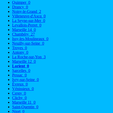
Quimper
0
Drancy
0
Noisy-le-Grand
2
Villeneuve-d'Ascq
0
La Seyne-sur-Mer
0
Levallois-Perret
0
Marseille 14
0
Chambéry
27
Issy-les-Moulineaux
0
Neuilly-sur-Seine
0
Troyes
0
Antony
0
La Roche-sur-Yon
3
Marseille 12
0
Lorient
0
Sarcelles
0
Pessac
0
Ivry-sur-Seine
0
Évreux
0
Vénissieux
0
Cergy
0
Clichy
0
Marseille 11
0
Saint-Quentin
0
Niort
0