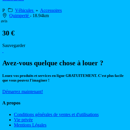
P
Véhicules
»
Accessoires
Quimperlé
- 18.94km
 avis
30 €
Sauvegarder
Avez-vous quelque chose à louer ?
Louez vos produits et services en ligne GRATUITEMENT. C'est plus facile
que vous pouvez l'imaginer !
Démarrez maintenant!
A propos
Conditions générales de ventes et d'utilisations
Vie privée
Mentions Légales