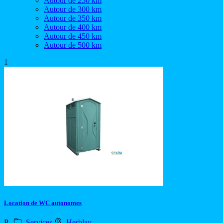
Autour de 250 km
Autour de 300 km
Autour de 350 km
Autour de 400 km
Autour de 450 km
Autour de 500 km
1
Location de WC autonomes
P
Services
Herblay