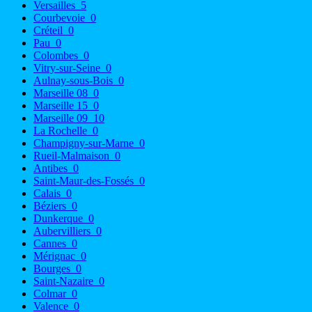
Versailles
5
Courbevoie
0
Créteil
0
Pau
0
Colombes
0
Vitry-sur-Seine
0
Aulnay-sous-Bois
0
Marseille 08
0
Marseille 15
0
Marseille 09
10
La Rochelle
0
Champigny-sur-Marne
0
Rueil-Malmaison
0
Antibes
0
Saint-Maur-des-Fossés
0
Calais
0
Béziers
0
Dunkerque
0
Aubervilliers
0
Cannes
0
Mérignac
0
Bourges
0
Saint-Nazaire
0
Colmar
0
Valence
0