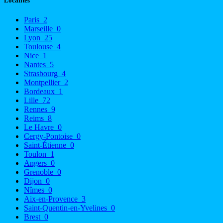
Localités
Paris
2
Marseille
0
Lyon
25
Toulouse
4
Nice
1
Nantes
5
Strasbourg
4
Montpellier
2
Bordeaux
1
Lille
72
Rennes
9
Reims
8
Le Havre
0
Cergy-Pontoise
0
Saint-Étienne
0
Toulon
1
Angers
0
Grenoble
0
Dijon
0
Nîmes
0
Aix-en-Provence
3
Saint-Quentin-en-Yvelines
0
Brest
0