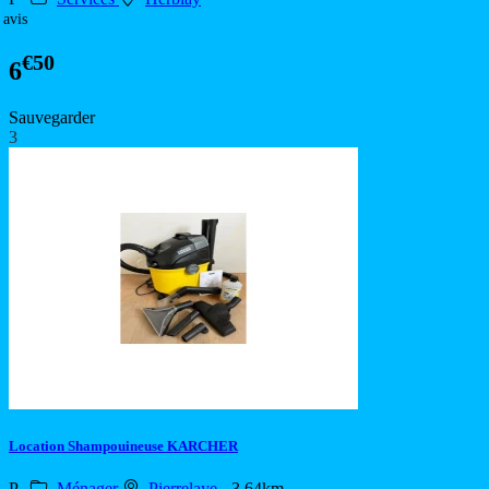
 avis
€50
6
Sauvegarder
3
Location Shampouineuse KARCHER
P
Ménager
Pierrelaye
- 3.64km