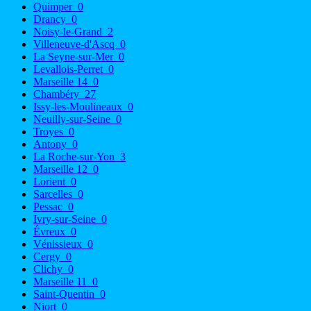
Quimper
0
Drancy
0
Noisy-le-Grand
2
Villeneuve-d'Ascq
0
La Seyne-sur-Mer
0
Levallois-Perret
0
Marseille 14
0
Chambéry
27
Issy-les-Moulineaux
0
Neuilly-sur-Seine
0
Troyes
0
Antony
0
La Roche-sur-Yon
3
Marseille 12
0
Lorient
0
Sarcelles
0
Pessac
0
Ivry-sur-Seine
0
Évreux
0
Vénissieux
0
Cergy
0
Clichy
0
Marseille 11
0
Saint-Quentin
0
Niort
0