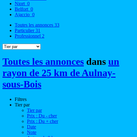
Niort
0
Belfort
0
Ajaccio
0
Toutes les annonces
33
Particulier
31
Professionnel
2
Toutes les annonces
dans
un
rayon de 25 km de Aulnay-
sous-Bois
Filtres
Tier par
Tier par
Prix : Du - cher
Prix : Du + cher
Date
Note