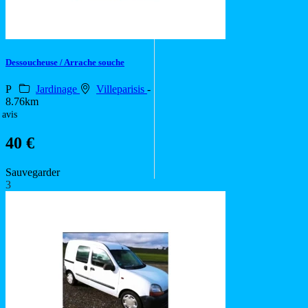
Dessoucheuse / Arrache souche
P
Jardinage
Villeparisis
-
8.76km
 avis
40 €
Sauvegarder
3