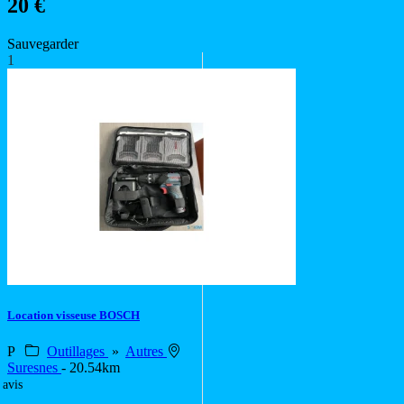
20 €
Sauvegarder
1
Location visseuse BOSCH
P
Outillages
»
Autres
Suresnes
- 20.54km
 avis