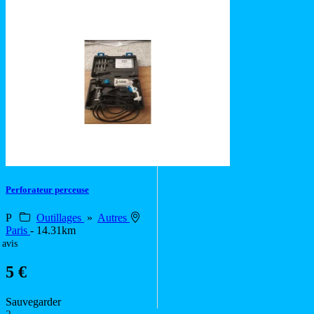
Perforateur perceuse
P
Outillages
»
Autres
Paris
- 14.31km
 avis
5 €
Sauvegarder