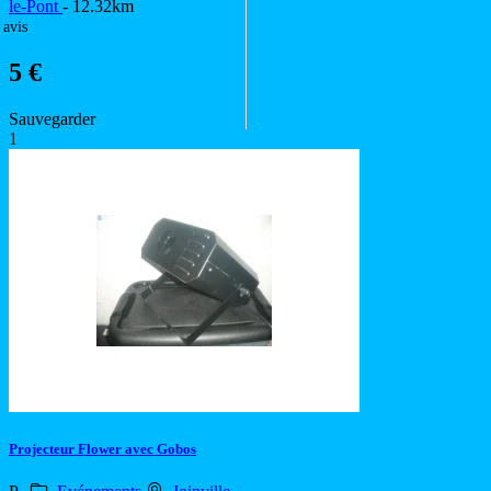
le-Pont
- 12.32km
 avis
5 €
Sauvegarder
1
Projecteur Flower avec Gobos