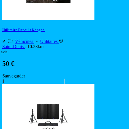
Utilitaire Renault Kangoo
P
Véhicules
»
Utilitaires
Saint-Denis
- 10.23km
 avis
50 €
Sauvegarder
1