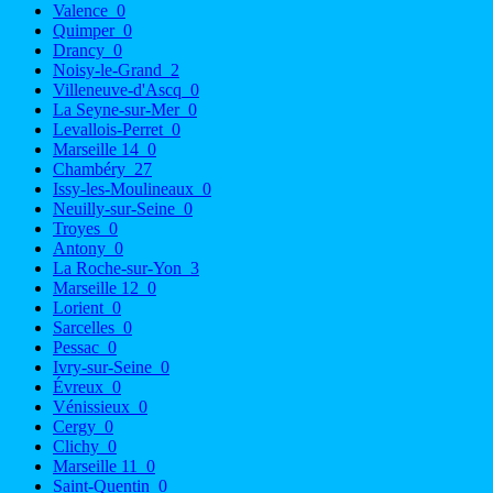
Valence
0
Quimper
0
Drancy
0
Noisy-le-Grand
2
Villeneuve-d'Ascq
0
La Seyne-sur-Mer
0
Levallois-Perret
0
Marseille 14
0
Chambéry
27
Issy-les-Moulineaux
0
Neuilly-sur-Seine
0
Troyes
0
Antony
0
La Roche-sur-Yon
3
Marseille 12
0
Lorient
0
Sarcelles
0
Pessac
0
Ivry-sur-Seine
0
Évreux
0
Vénissieux
0
Cergy
0
Clichy
0
Marseille 11
0
Saint-Quentin
0