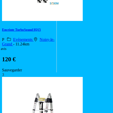
Enceinte TurboSound IQ15
P
Evénements
Noisy-le-
Grand
- 11.24km
 avis
120 €
Sauvegarder
3