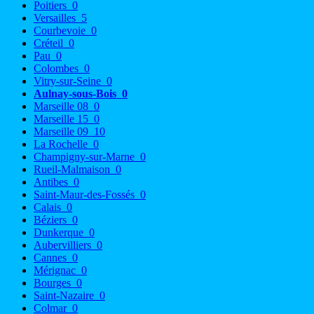
Poitiers
0
Versailles
5
Courbevoie
0
Créteil
0
Pau
0
Colombes
0
Vitry-sur-Seine
0
Aulnay-sous-Bois
0
Marseille 08
0
Marseille 15
0
Marseille 09
10
La Rochelle
0
Champigny-sur-Marne
0
Rueil-Malmaison
0
Antibes
0
Saint-Maur-des-Fossés
0
Calais
0
Béziers
0
Dunkerque
0
Aubervilliers
0
Cannes
0
Mérignac
0
Bourges
0
Saint-Nazaire
0
Colmar
0