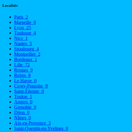
Localités
Paris
2
Marseille
0
Lyon
25
Toulouse
4
Nice
1
Nantes
5
Strasbourg
4
Montpellier
2
Bordeaux
1
Lille
72
Rennes
9
Reims
8
Le Havre
0
Cergy-Pontoise
0
Saint-Étienne
0
Toulon
1
Angers
0
Grenoble
0
Dijon
0
Nîmes
0
Aix-en-Provence
3
Saint-Quentin-en-Yvelines
0