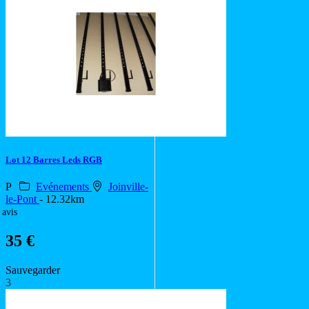
Lot 12 Barres Leds RGB
P
Evénements
Joinville-
le-Pont
- 12.32km
 avis
35 €
Sauvegarder
3