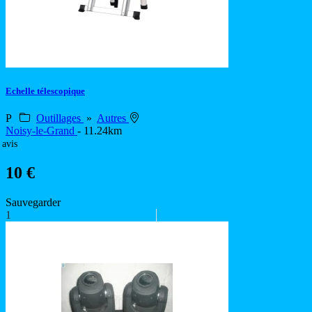
Echelle télescopique
P
Outillages
»
Autres
Noisy-le-Grand
- 11.24km
 avis
10 €
Sauvegarder
1