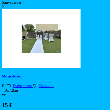
Sauvegarder
2
Mange debout
P
Evénements
Eaubonne
- 16.72km
 avis
15 €