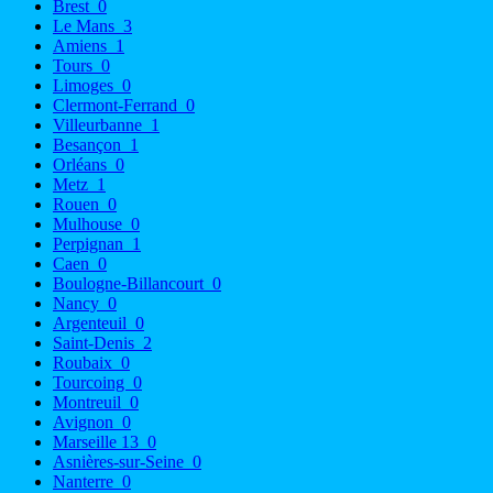
Brest
0
Le Mans
3
Amiens
1
Tours
0
Limoges
0
Clermont-Ferrand
0
Villeurbanne
1
Besançon
1
Orléans
0
Metz
1
Rouen
0
Mulhouse
0
Perpignan
1
Caen
0
Boulogne-Billancourt
0
Nancy
0
Argenteuil
0
Saint-Denis
2
Roubaix
0
Tourcoing
0
Montreuil
0
Avignon
0
Marseille 13
0
Asnières-sur-Seine
0
Nanterre
0