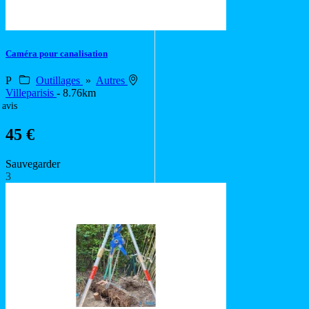
Caméra pour canalisation
P
Outillages
»
Autres
Villeparisis
- 8.76km
 avis
45 €
Sauvegarder
3