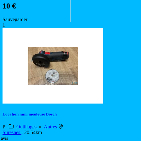
10 €
Sauvegarder
1
Location mini meuleuse Bosch
P
Outillages
»
Autres
Suresnes
- 20.54km
 avis