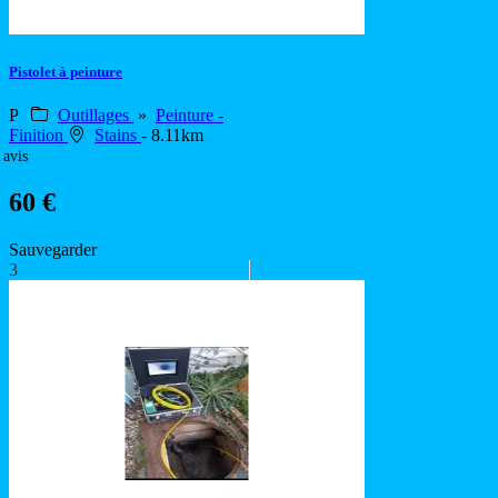
Pistolet à peinture
P
Outillages
»
Peinture -
Finition
Stains
- 8.11km
 avis
60 €
Sauvegarder
3