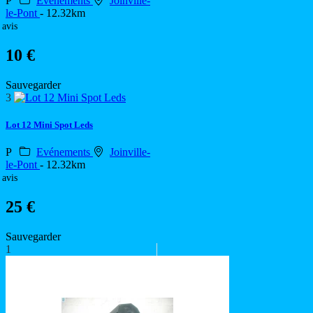
P
Evénements
Joinville-
le-Pont
- 12.32km
 avis
10 €
Sauvegarder
3
Lot 12 Mini Spot Leds
P
Evénements
Joinville-
le-Pont
- 12.32km
 avis
25 €
Sauvegarder
1