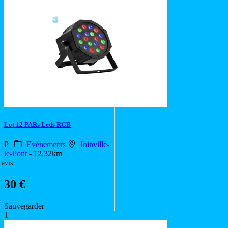
Lot 12 PARs Leds RGB
P
Evénements
Joinville-
le-Pont
- 12.32km
 avis
30 €
Sauvegarder
1