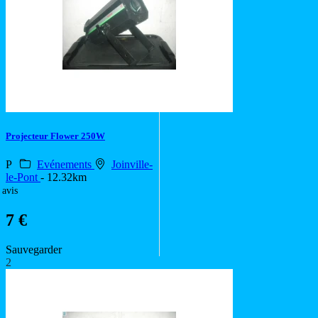
Projecteur Flower 250W
P
Evénements
Joinville-
le-Pont
- 12.32km
 avis
7 €
Sauvegarder
2