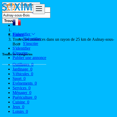
Trouver
S'identifier
France
S'identifier
Toutes les annonces dans un rayon de 25 km de Aulnay-sous-
S'inscrire
Bois
S'identifier
S'inscrire
Toutes les catégories
Publier une annonce
Outillages
0
Jardinage
0
Véhicules
0
Sport
0
Evénements
0
Services
0
Ménager
0
Puériculture
0
Cuisine
0
Jeux
0
Loisirs
0