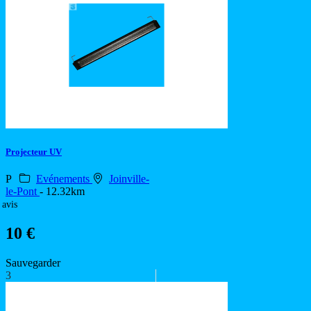
Projecteur UV
P
Evénements
Joinville-
le-Pont
- 12.32km
 avis
10 €
Sauvegarder
3