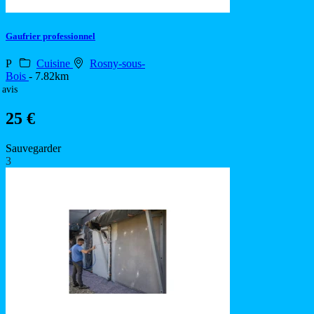
Gaufrier professionnel
P
Cuisine
Rosny-sous-
Bois
- 7.82km
 avis
25 €
Sauvegarder
3