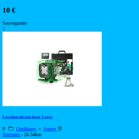
10 €
Sauvegarder
1
Location niveau laser 3 axes
P
Outillages
»
Autres
Suresnes
- 20.54km