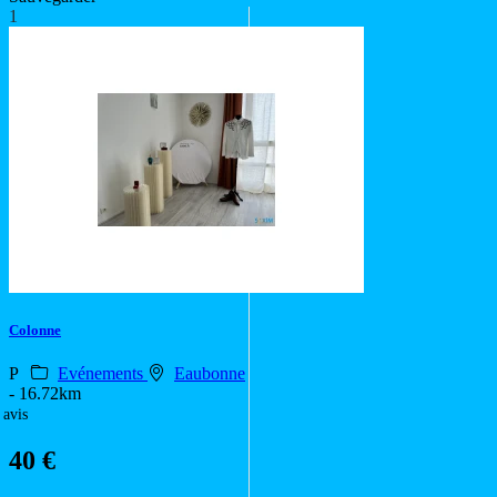
1
Colonne
P
Evénements
Eaubonne
- 16.72km
 avis
40 €