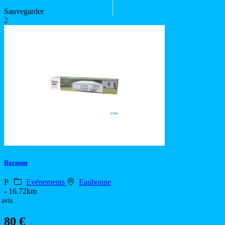
Sauvegarder
2
Barnum
P
Evénements
Eaubonne
- 16.72km
 avis
80 €