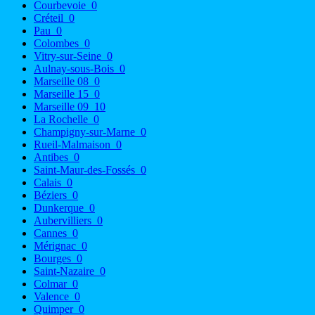
Courbevoie
0
Créteil
0
Pau
0
Colombes
0
Vitry-sur-Seine
0
Aulnay-sous-Bois
0
Marseille 08
0
Marseille 15
0
Marseille 09
10
La Rochelle
0
Champigny-sur-Marne
0
Rueil-Malmaison
0
Antibes
0
Saint-Maur-des-Fossés
0
Calais
0
Béziers
0
Dunkerque
0
Aubervilliers
0
Cannes
0
Mérignac
0
Bourges
0
Saint-Nazaire
0
Colmar
0
Valence
0
Quimper
0