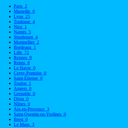
Paris
2
Marseille
0
Lyon
25
Toulouse
4
Nice
1
Nantes
5
Strasbourg
4
Montpellier
2
Bordeaux
1
Lille
72
Rennes
9
Reims
8
Le Havre
0
Cergy-Pontoise
0
Saint-Étienne
0
Toulon
1
Angers
0
Grenoble
0
Dijon
0
Nîmes
0
Aix-en-Provence
3
Saint-Quentin-en-Yvelines
0
Brest
0
Le Mans
3