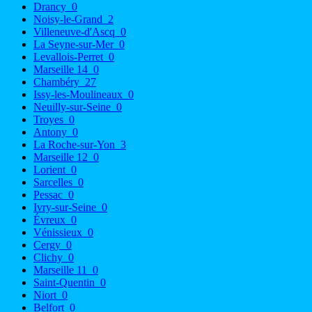
Drancy
0
Noisy-le-Grand
2
Villeneuve-d'Ascq
0
La Seyne-sur-Mer
0
Levallois-Perret
0
Marseille 14
0
Chambéry
27
Issy-les-Moulineaux
0
Neuilly-sur-Seine
0
Troyes
0
Antony
0
La Roche-sur-Yon
3
Marseille 12
0
Lorient
0
Sarcelles
0
Pessac
0
Ivry-sur-Seine
0
Évreux
0
Vénissieux
0
Cergy
0
Clichy
0
Marseille 11
0
Saint-Quentin
0
Niort
0
Belfort
0