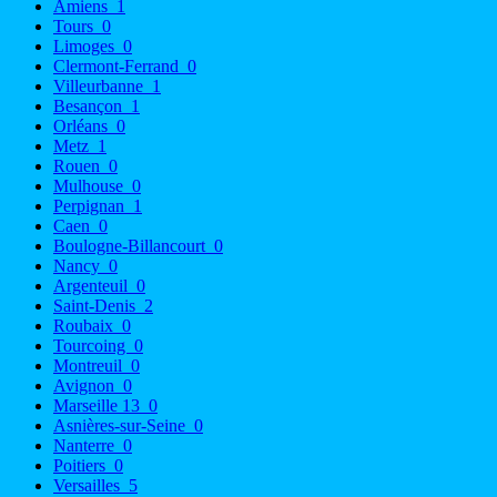
Amiens
1
Tours
0
Limoges
0
Clermont-Ferrand
0
Villeurbanne
1
Besançon
1
Orléans
0
Metz
1
Rouen
0
Mulhouse
0
Perpignan
1
Caen
0
Boulogne-Billancourt
0
Nancy
0
Argenteuil
0
Saint-Denis
2
Roubaix
0
Tourcoing
0
Montreuil
0
Avignon
0
Marseille 13
0
Asnières-sur-Seine
0
Nanterre
0
Poitiers
0
Versailles
5