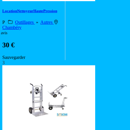
LocationNettoyeurHautePression
P
Outillages
»
Autres
Chambéry
 avis
30 €
Sauvegarder
3