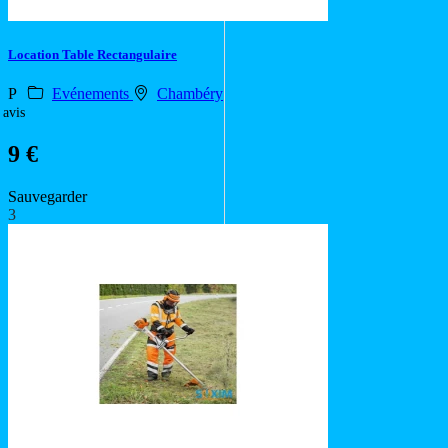
Location Table Rectangulaire
P
Evénements
Chambéry
 avis
9 €
Sauvegarder
3