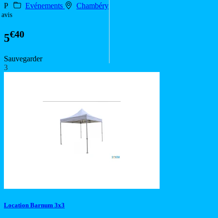
P
Evénements
Chambéry
 avis
€40
5
Sauvegarder
3
Location Barnum 3x3