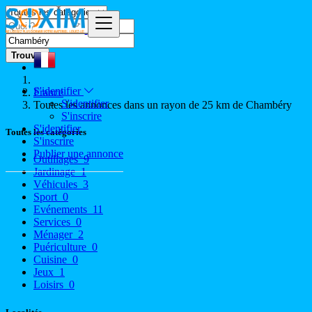
Trouver
S'identifier
France
S'identifier
Toutes les annonces dans un rayon de 25 km de Chambéry
S'inscrire
S'identifier
Toutes les catégories
S'inscrire
Publier une annonce
Outillages
9
Jardinage
1
Véhicules
3
Sport
0
Evénements
11
Services
0
Ménager
2
Puériculture
0
Cuisine
0
Jeux
1
Loisirs
0