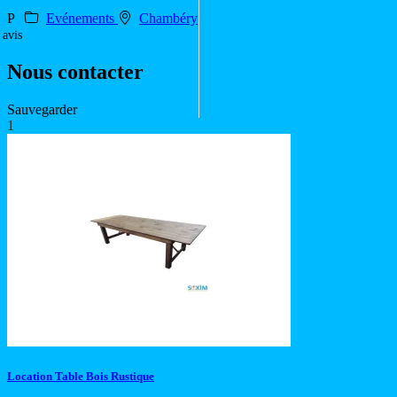
P
Evénements
Chambéry
 avis
Nous contacter
Sauvegarder
1
Location Table Bois Rustique