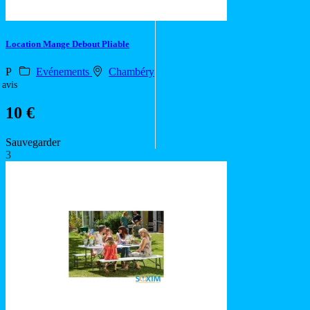
Location Mange Debout Pliable
P
Evénements
Chambéry
 avis
10 €
Sauvegarder
3