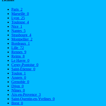
Localités
Paris
2
Marseille
0
Lyon
25
Toulouse
4
Nice
1
Nantes
5
Strasbourg
4
Montpellier
2
Bordeaux
1
Lille
72
Rennes
9
Reims
8
Le Havre
0
Cergy-Pontoise
0
Saint-Étienne
0
Toulon
1
Angers
0
Grenoble
0
Dijon
0
Nîmes
0
Aix-en-Provence
3
Saint-Quentin-en-Yvelines
0
Brest
0