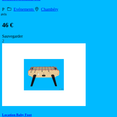
P
Evénements
Chambéry
 avis
46 €
Sauvegarder
2
Location Baby Foot