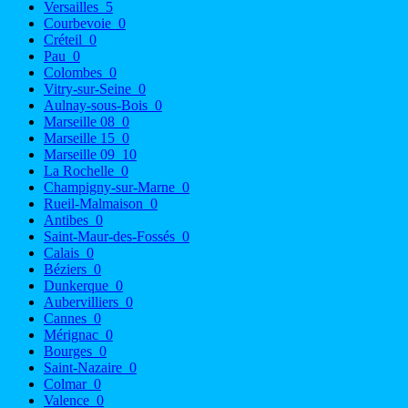
Versailles
5
Courbevoie
0
Créteil
0
Pau
0
Colombes
0
Vitry-sur-Seine
0
Aulnay-sous-Bois
0
Marseille 08
0
Marseille 15
0
Marseille 09
10
La Rochelle
0
Champigny-sur-Marne
0
Rueil-Malmaison
0
Antibes
0
Saint-Maur-des-Fossés
0
Calais
0
Béziers
0
Dunkerque
0
Aubervilliers
0
Cannes
0
Mérignac
0
Bourges
0
Saint-Nazaire
0
Colmar
0
Valence
0