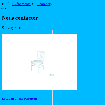
P
Evénements
Chambéry
 avis
Nous contacter
Sauvegarder
1
Location Chaise Napoleon