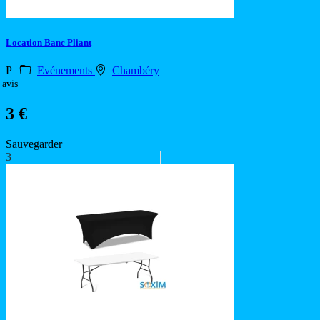
Location Banc Pliant
P
Evénements
Chambéry
 avis
3 €
Sauvegarder
3