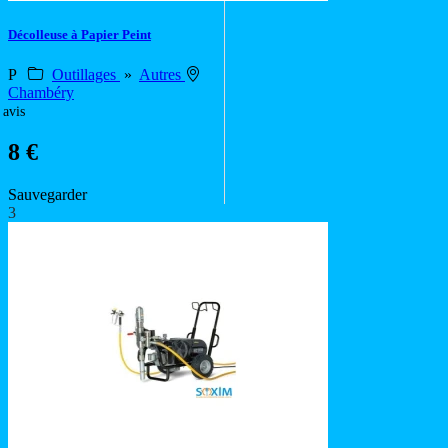
Décolleuse à Papier Peint
P
Outillages
»
Autres
Chambéry
 avis
8 €
Sauvegarder
3