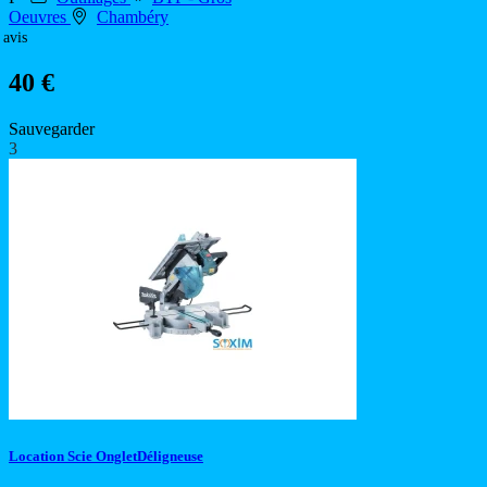
Oeuvres
Chambéry
 avis
40 €
Sauvegarder
3
Location Scie OngletDéligneuse