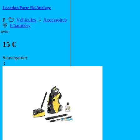
Location Porte Ski Attelage
P
Véhicules
»
Accessoires
Chambéry
 avis
15 €
Sauvegarder
3