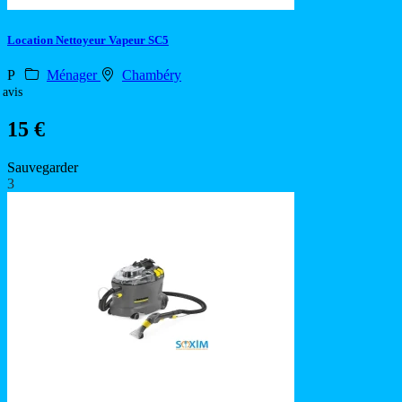
Location Nettoyeur Vapeur SC5
P
Ménager
Chambéry
 avis
15 €
Sauvegarder
3