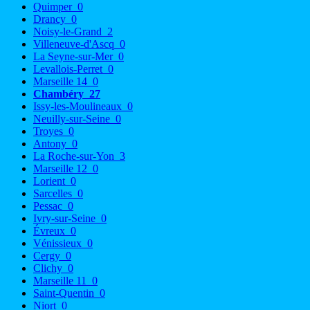
Quimper
0
Drancy
0
Noisy-le-Grand
2
Villeneuve-d'Ascq
0
La Seyne-sur-Mer
0
Levallois-Perret
0
Marseille 14
0
Chambéry
27
Issy-les-Moulineaux
0
Neuilly-sur-Seine
0
Troyes
0
Antony
0
La Roche-sur-Yon
3
Marseille 12
0
Lorient
0
Sarcelles
0
Pessac
0
Ivry-sur-Seine
0
Évreux
0
Vénissieux
0
Cergy
0
Clichy
0
Marseille 11
0
Saint-Quentin
0
Niort
0