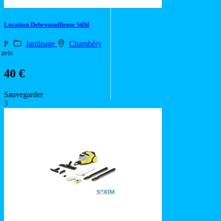
Location Debrousailleuse Stihl
P
Jardinage
Chambéry
 avis
40 €
Sauvegarder
3