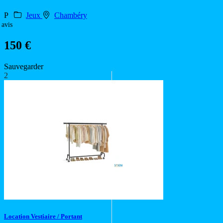
P
Jeux
Chambéry
 avis
150 €
Sauvegarder
2
Location Vestiaire / Portant