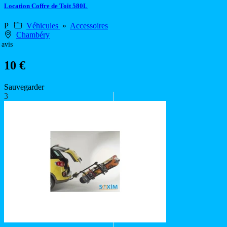
Location Coffre de Toit 580L
P
Véhicules
»
Accessoires
Chambéry
 avis
10 €
Sauvegarder
3