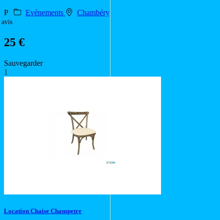
P
Evénements
Chambéry
 avis
25 €
Sauvegarder
1
Location Chaise Champetre