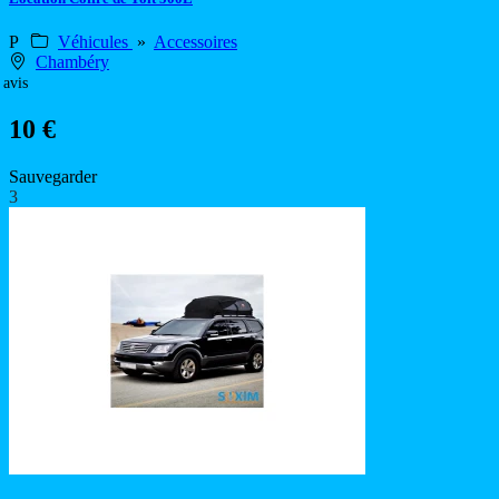
P
Véhicules
»
Accessoires
Chambéry
 avis
10 €
Sauvegarder
3