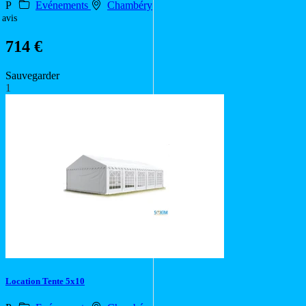
P
Evénements
Chambéry
 avis
714 €
Sauvegarder
1
Location Tente 5x10