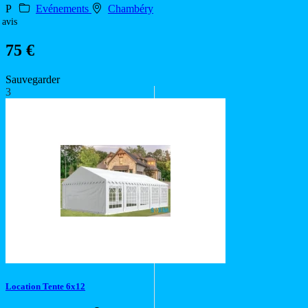
P
Evénements
Chambéry
 avis
75 €
Sauvegarder
3
Location Tente 6x12