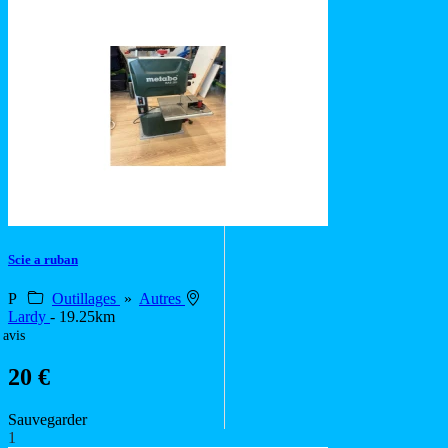
Scie a ruban
P
Outillages
»
Autres
Lardy
- 19.25km
 avis
20 €
Sauvegarder
1