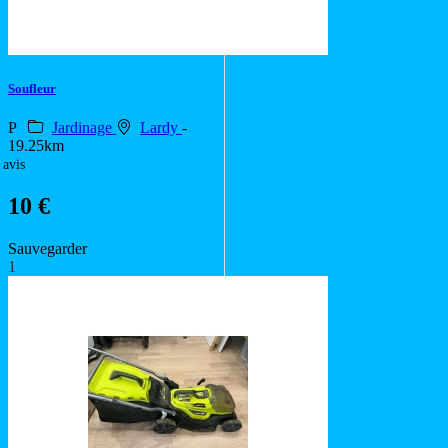
Soufleur
P
Jardinage
Lardy
-
19.25km
 avis
10 €
Sauvegarder
1