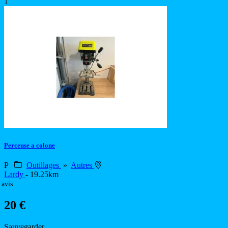
1
Perceuse a colone
P
Outillages
»
Autres
Lardy
- 19.25km
 avis
20 €
Sauvegarder