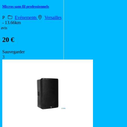
Micros sans fil professionnels
P
Evénements
Versailles
- 13.66km
 avis
20 €
Sauvegarder
3