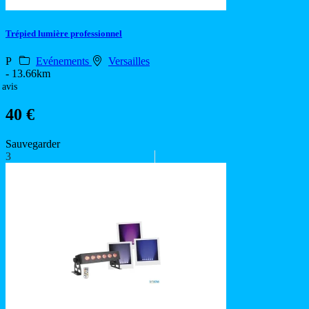
Trépied lumière professionnel
P
Evénements
Versailles
- 13.66km
 avis
40 €
Sauvegarder
3