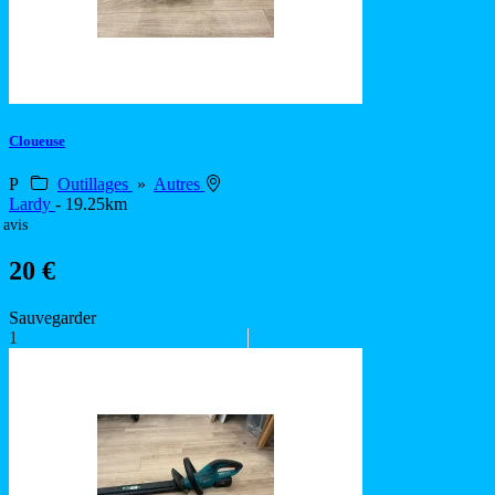
Cloueuse
P
Outillages
»
Autres
Lardy
- 19.25km
 avis
20 €
Sauvegarder
1