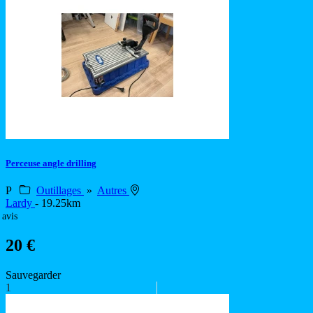
Perceuse angle drilling
P
Outillages
»
Autres
Lardy
- 19.25km
 avis
20 €
Sauvegarder
1