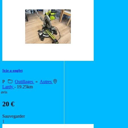
Scie a onglet
P
Outillages
»
Autres
Lardy
- 19.25km
 avis
20 €
Sauvegarder
1