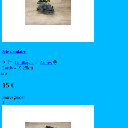
Scie circulaire
P
Outillages
»
Autres
Lardy
- 19.25km
 avis
15 €
Sauvegarder
1