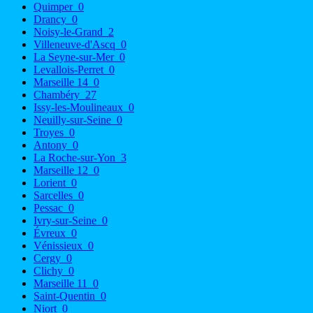
Quimper
0
Drancy
0
Noisy-le-Grand
2
Villeneuve-d'Ascq
0
La Seyne-sur-Mer
0
Levallois-Perret
0
Marseille 14
0
Chambéry
27
Issy-les-Moulineaux
0
Neuilly-sur-Seine
0
Troyes
0
Antony
0
La Roche-sur-Yon
3
Marseille 12
0
Lorient
0
Sarcelles
0
Pessac
0
Ivry-sur-Seine
0
Évreux
0
Vénissieux
0
Cergy
0
Clichy
0
Marseille 11
0
Saint-Quentin
0
Niort
0