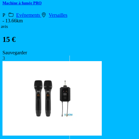
Machine à fumée PRO
P
Evénements
Versailles
- 13.66km
 avis
15 €
Sauvegarder
3