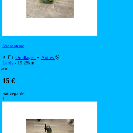
Scie sauteuse
P
Outillages
»
Autres
Lardy
- 19.25km
 avis
15 €
Sauvegarder
1