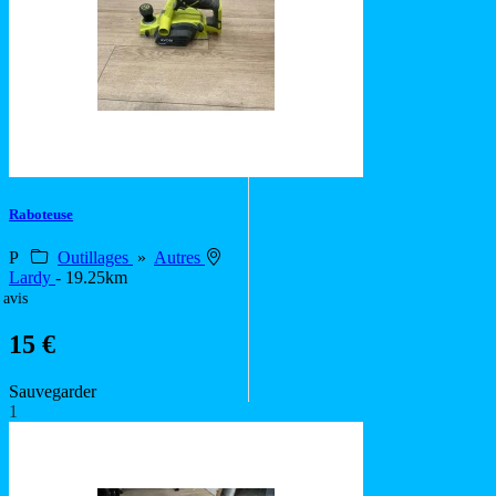
Raboteuse
P
Outillages
»
Autres
Lardy
- 19.25km
 avis
15 €
Sauvegarder
1