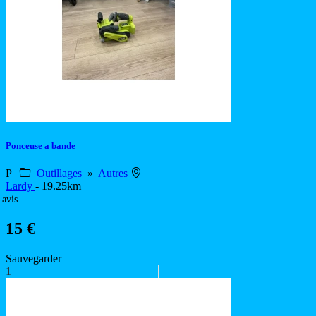
Ponceuse a bande
P
Outillages
»
Autres
Lardy
- 19.25km
 avis
15 €
Sauvegarder
1