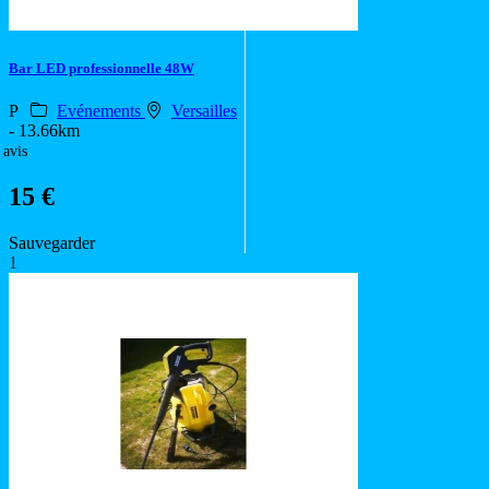
Bar LED professionnelle 48W
P
Evénements
Versailles
- 13.66km
 avis
15 €
Sauvegarder
1