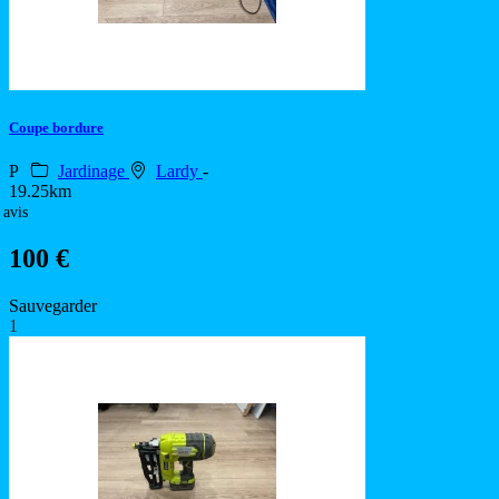
Coupe bordure
P
Jardinage
Lardy
-
19.25km
 avis
100 €
Sauvegarder
1