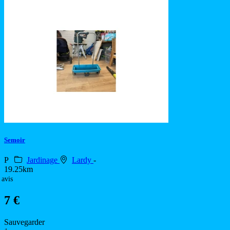
Semoir
P
Jardinage
Lardy
-
19.25km
 avis
7 €
Sauvegarder