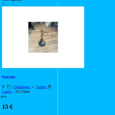
1
Ponceuse
P
Outillages
»
Autres
Lardy
- 19.25km
 avis
15 €