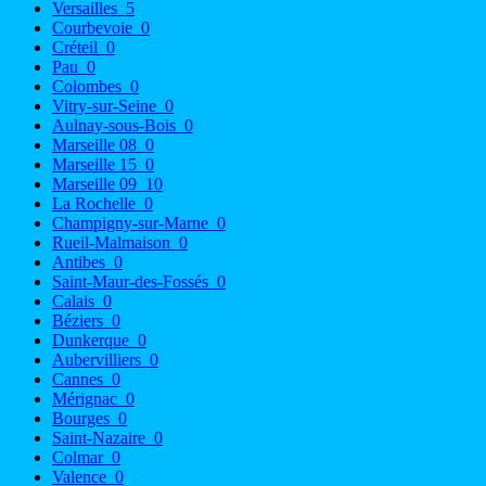
Versailles
5
Courbevoie
0
Créteil
0
Pau
0
Colombes
0
Vitry-sur-Seine
0
Aulnay-sous-Bois
0
Marseille 08
0
Marseille 15
0
Marseille 09
10
La Rochelle
0
Champigny-sur-Marne
0
Rueil-Malmaison
0
Antibes
0
Saint-Maur-des-Fossés
0
Calais
0
Béziers
0
Dunkerque
0
Aubervilliers
0
Cannes
0
Mérignac
0
Bourges
0
Saint-Nazaire
0
Colmar
0
Valence
0