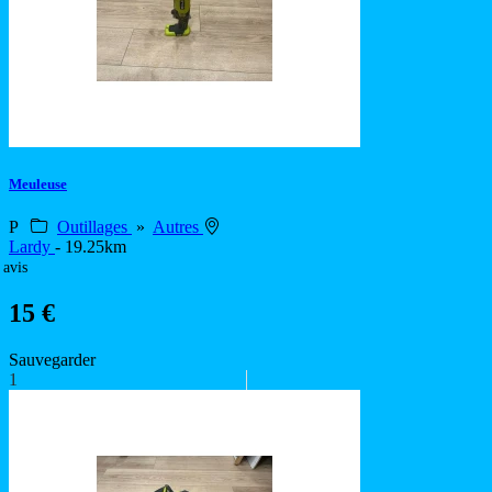
Meuleuse
P
Outillages
»
Autres
Lardy
- 19.25km
 avis
15 €
Sauvegarder
1