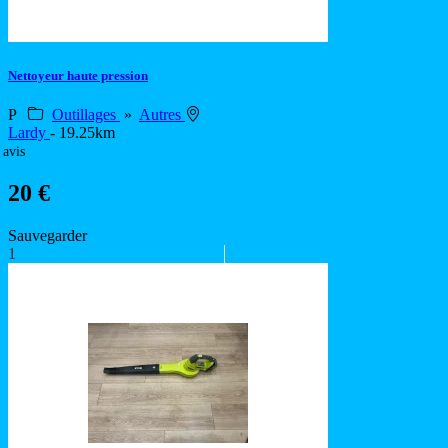
Nettoyeur haute pression
P
Outillages
»
Autres
Lardy
- 19.25km
 avis
20 €
Sauvegarder
1