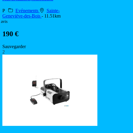
P
Evénements
Sainte-
Geneviève-des-Bois
- 11.51km
 avis
190 €
Sauvegarder
2