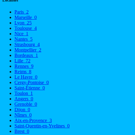
Localités
Paris
2
Marseille
0
Lyon
25
Toulouse
4
Nice
1
Nantes
5
Strasbourg
4
Montpellier
2
Bordeaux
1
Lille
72
Rennes
9
Reims
8
Le Havre
0
Cergy-Pontoise
0
Saint-Étienne
0
Toulon
1
Angers
0
Grenoble
0
Dijon
0
Nîmes
0
Aix-en-Provence
3
Saint-Quentin-en-Yvelines
0
Brest
0