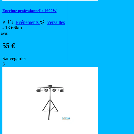
Enceinte professionnelle 1600W
P
Evénements
Versailles
- 13.66km
 avis
55 €
Sauvegarder
3