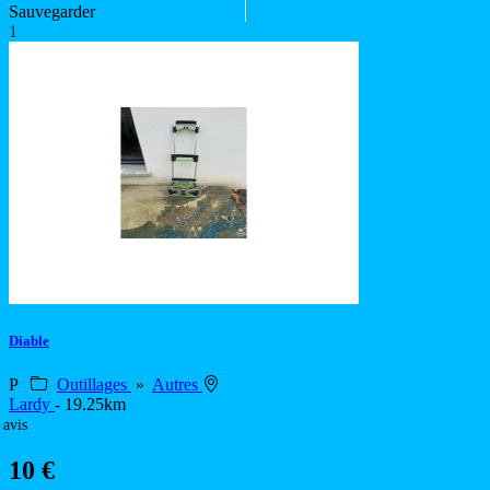
Sauvegarder
1
Diable
P
Outillages
»
Autres
Lardy
- 19.25km
 avis
10 €