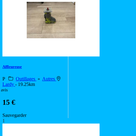
Affleureuse
P
Outillages
»
Autres
Lardy
- 19.25km
 avis
15 €
Sauvegarder
1