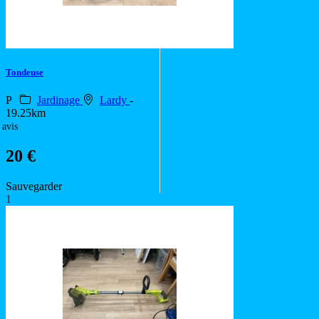
Tondeuse
P
Jardinage
Lardy
-
19.25km
 avis
20 €
Sauvegarder
1