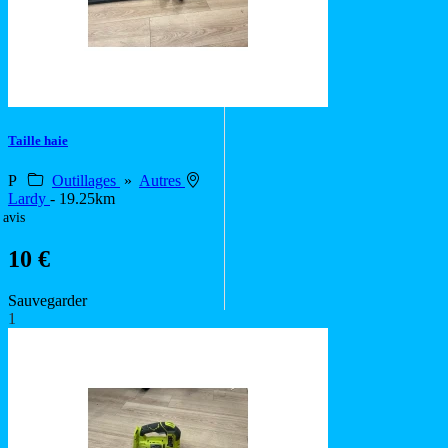
Taille haie
P
Outillages
»
Autres
Lardy
- 19.25km
 avis
10 €
Sauvegarder
1