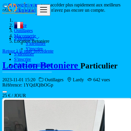
Connectez-vous
pour accéder plus rapidement aux meilleurs
offres.
Cliquez ici
si vous n'avez pas encore un compte.
France
Outillages
Maçonnerie
S'identifier
Location Betoniere
S'identifier
S'inscrire
Retour à la page précédente
S'identifier
S'inscrire
Location Betoniere
Particulier
Publier une annonce
2023-11-01 15:20
Outillages
Lardy
642 vues
Référence: 1YQdJQlbOGp
25 € / JOUR