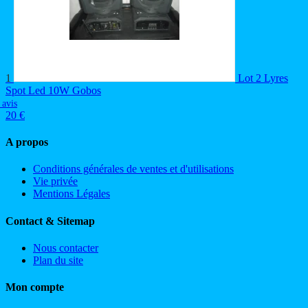
1
Lot 2 Lyres
Spot Led 10W Gobos
 avis
20 €
A propos
Conditions générales de ventes et d'utilisations
Vie privée
Mentions Légales
Contact & Sitemap
Nous contacter
Plan du site
Mon compte