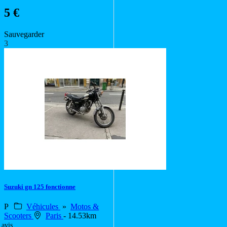
5 €
Sauvegarder
3
Suzuki gn 125 fonctionne
P
Véhicules
»
Motos &
Scooters
Paris
- 14.53km
 avis