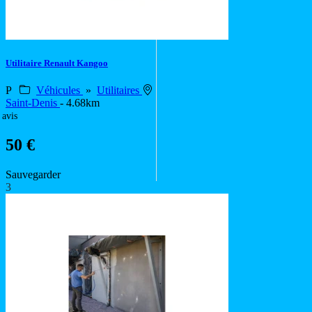
Utilitaire Renault Kangoo
P
Véhicules
»
Utilitaires
Saint-Denis
- 4.68km
 avis
50 €
Sauvegarder
3