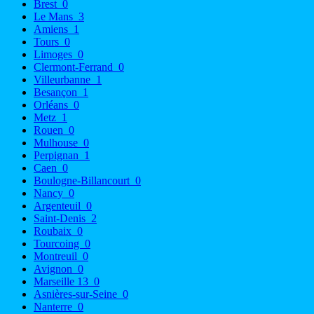
Brest
0
Le Mans
3
Amiens
1
Tours
0
Limoges
0
Clermont-Ferrand
0
Villeurbanne
1
Besançon
1
Orléans
0
Metz
1
Rouen
0
Mulhouse
0
Perpignan
1
Caen
0
Boulogne-Billancourt
0
Nancy
0
Argenteuil
0
Saint-Denis
2
Roubaix
0
Tourcoing
0
Montreuil
0
Avignon
0
Marseille 13
0
Asnières-sur-Seine
0
Nanterre
0