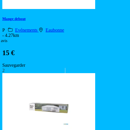
Mange debout
P
Evénements
Eaubonne
- 4.27km
 avis
15 €
Sauvegarder
2