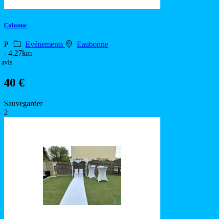
Colonne
P
Evénements
Eaubonne
- 4.27km
 avis
40 €
Sauvegarder
2