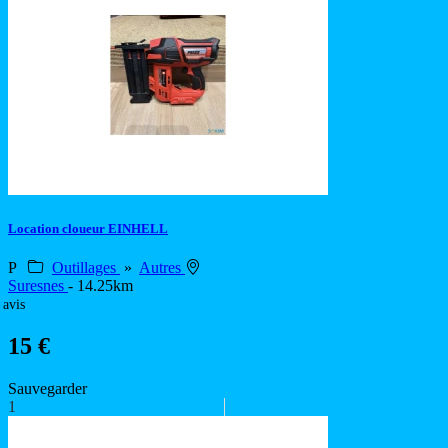
Location cloueur EINHELL
P
Outillages
»
Autres
Suresnes
- 14.25km
 avis
15 €
Sauvegarder
1