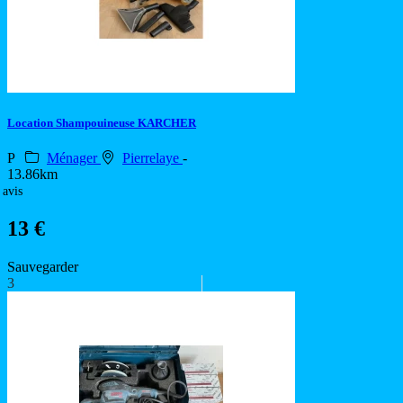
Location Shampouineuse KARCHER
P
Ménager
Pierrelaye
-
13.86km
 avis
13 €
Sauvegarder
3