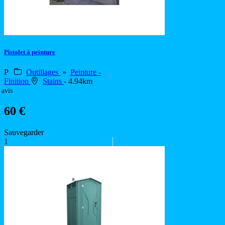
Pistolet à peinture
P
Outillages
»
Peinture -
Finition
Stains
- 4.94km
 avis
60 €
Sauvegarder
1