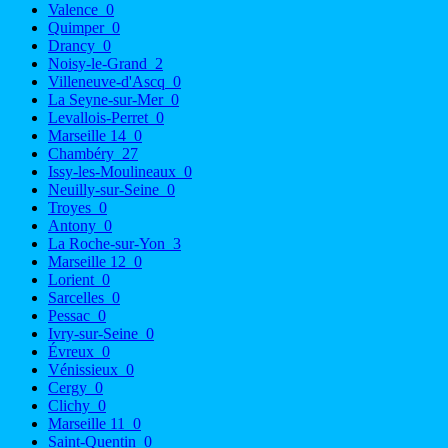
Valence
0
Quimper
0
Drancy
0
Noisy-le-Grand
2
Villeneuve-d'Ascq
0
La Seyne-sur-Mer
0
Levallois-Perret
0
Marseille 14
0
Chambéry
27
Issy-les-Moulineaux
0
Neuilly-sur-Seine
0
Troyes
0
Antony
0
La Roche-sur-Yon
3
Marseille 12
0
Lorient
0
Sarcelles
0
Pessac
0
Ivry-sur-Seine
0
Évreux
0
Vénissieux
0
Cergy
0
Clichy
0
Marseille 11
0
Saint-Quentin
0