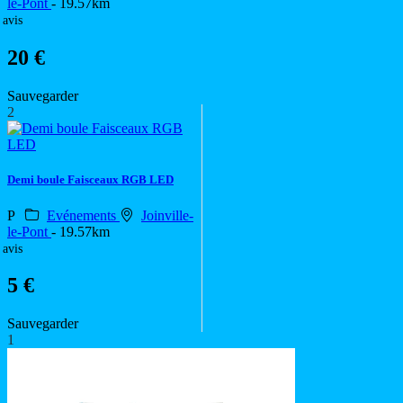
le-Pont
- 19.57km
 avis
20 €
Sauvegarder
2
Demi boule Faisceaux RGB LED
P
Evénements
Joinville-
le-Pont
- 19.57km
 avis
5 €
Sauvegarder
1