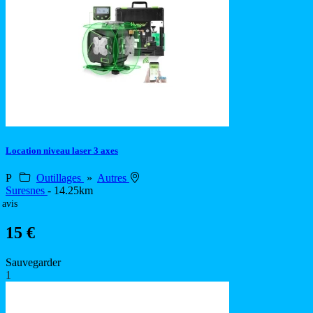
Location niveau laser 3 axes
P
Outillages
»
Autres
Suresnes
- 14.25km
 avis
15 €
Sauvegarder
1