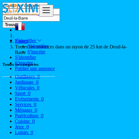
Trouver
S'identifier
France
S'identifier
Toutes les annonces dans un rayon de 25 km de Deuil-la-
S'inscrire
Barre
S'identifier
S'inscrire
Toutes les catégories
Publier une annonce
Outillages
0
Jardinage
0
Véhicules
0
Sport
0
Evénements
0
Services
0
Ménager
0
Puériculture
0
Cuisine
0
Jeux
0
Loisirs
0