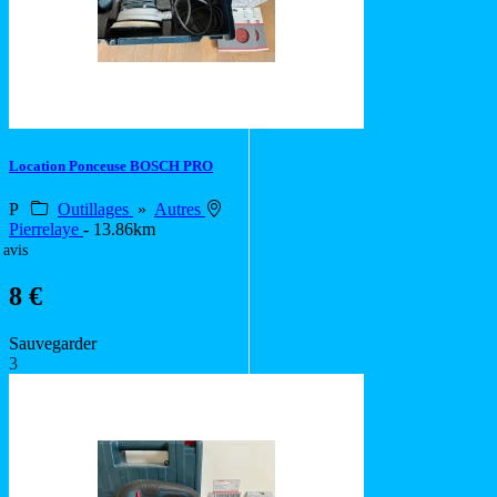
Location Ponceuse BOSCH PRO
P
Outillages
»
Autres
Pierrelaye
- 13.86km
 avis
8 €
Sauvegarder
3