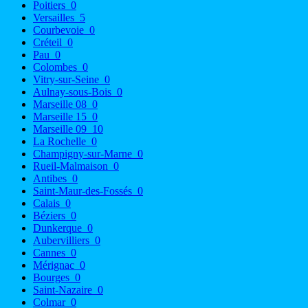
Poitiers
0
Versailles
5
Courbevoie
0
Créteil
0
Pau
0
Colombes
0
Vitry-sur-Seine
0
Aulnay-sous-Bois
0
Marseille 08
0
Marseille 15
0
Marseille 09
10
La Rochelle
0
Champigny-sur-Marne
0
Rueil-Malmaison
0
Antibes
0
Saint-Maur-des-Fossés
0
Calais
0
Béziers
0
Dunkerque
0
Aubervilliers
0
Cannes
0
Mérignac
0
Bourges
0
Saint-Nazaire
0
Colmar
0