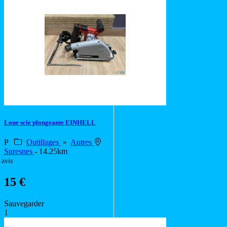
Loue scie plongeante EINHELL
P
Outillages
»
Autres
Suresnes
- 14.25km
 avis
15 €
Sauvegarder
1