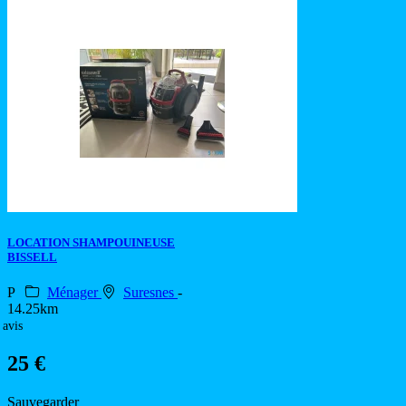
LOCATION SHAMPOUINEUSE
BISSELL
P
Ménager
Suresnes
-
14.25km
 avis
25 €
Sauvegarder