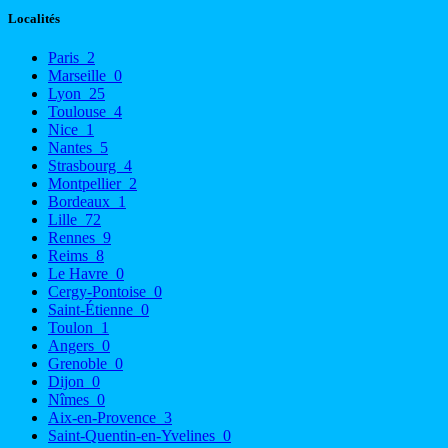
Localités
Paris
2
Marseille
0
Lyon
25
Toulouse
4
Nice
1
Nantes
5
Strasbourg
4
Montpellier
2
Bordeaux
1
Lille
72
Rennes
9
Reims
8
Le Havre
0
Cergy-Pontoise
0
Saint-Étienne
0
Toulon
1
Angers
0
Grenoble
0
Dijon
0
Nîmes
0
Aix-en-Provence
3
Saint-Quentin-en-Yvelines
0