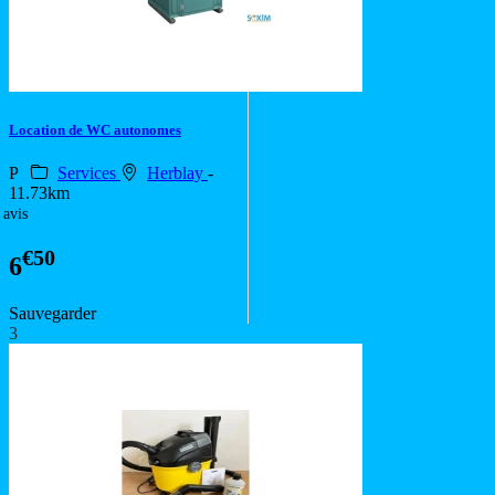
Location de WC autonomes
P
Services
Herblay
-
11.73km
 avis
€50
6
Sauvegarder
3