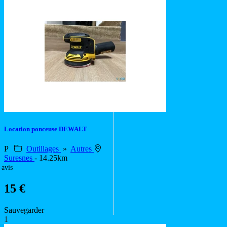
Location ponceuse DEWALT
P
Outillages
»
Autres
Suresnes
- 14.25km
 avis
15 €
Sauvegarder
1