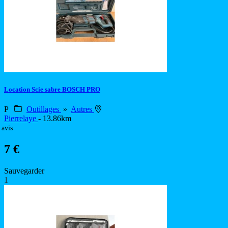
Location Scie sabre BOSCH PRO
P
Outillages
»
Autres
Pierrelaye
- 13.86km
 avis
7 €
Sauvegarder
1