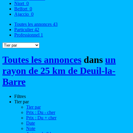
Niort
0
Belfort
0
Ajaccio
0
Toutes les annonces
43
Particulier
42
Professionnel
1
Toutes les annonces
dans
un
rayon de 25 km de Deuil-la-
Barre
Filtres
Tier par
Tier par
Prix : Du - cher
Prix : Du + cher
Date
Note