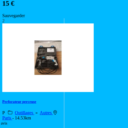
15 €
Sauvegarder
2
Perforateur perceuse
P
Outillages
»
Autres
Paris
- 14.53km
 avis