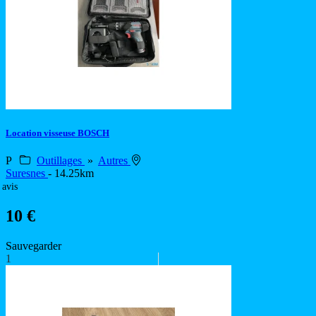
Location visseuse BOSCH
P
Outillages
»
Autres
Suresnes
- 14.25km
 avis
10 €
Sauvegarder
1