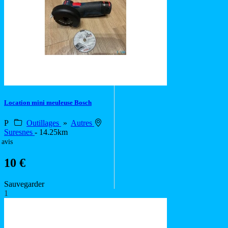
Location mini meuleuse Bosch
P
Outillages
»
Autres
Suresnes
- 14.25km
 avis
10 €
Sauvegarder
1