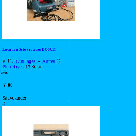
Location Scie sauteuse BOSCH
P
Outillages
»
Autres
Pierrelaye
- 13.86km
 avis
7 €
Sauvegarder
2