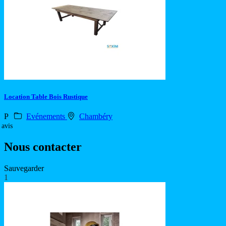
Location Table Bois Rustique
P
Evénements
Chambéry
 avis
Nous contacter
Sauvegarder
1