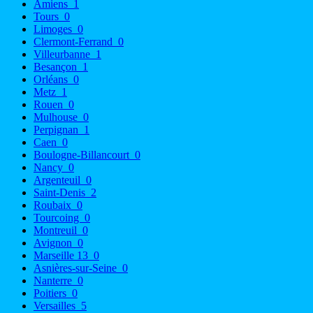
Amiens
1
Tours
0
Limoges
0
Clermont-Ferrand
0
Villeurbanne
1
Besançon
1
Orléans
0
Metz
1
Rouen
0
Mulhouse
0
Perpignan
1
Caen
0
Boulogne-Billancourt
0
Nancy
0
Argenteuil
0
Saint-Denis
2
Roubaix
0
Tourcoing
0
Montreuil
0
Avignon
0
Marseille 13
0
Asnières-sur-Seine
0
Nanterre
0
Poitiers
0
Versailles
5