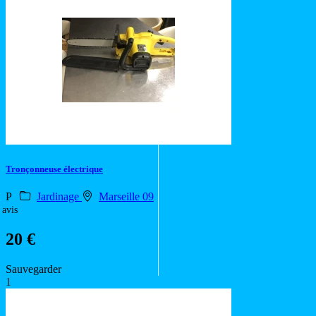
Tronçonneuse électrique
P
Jardinage
Marseille 09
 avis
20 €
Sauvegarder
1