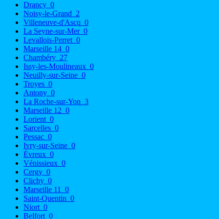
Drancy
0
Noisy-le-Grand
2
Villeneuve-d'Ascq
0
La Seyne-sur-Mer
0
Levallois-Perret
0
Marseille 14
0
Chambéry
27
Issy-les-Moulineaux
0
Neuilly-sur-Seine
0
Troyes
0
Antony
0
La Roche-sur-Yon
3
Marseille 12
0
Lorient
0
Sarcelles
0
Pessac
0
Ivry-sur-Seine
0
Évreux
0
Vénissieux
0
Cergy
0
Clichy
0
Marseille 11
0
Saint-Quentin
0
Niort
0
Belfort
0