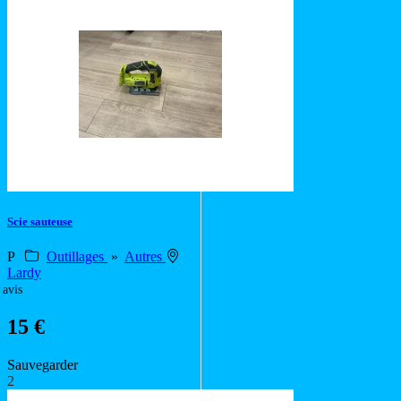
Scie sauteuse
P
Outillages
»
Autres
Lardy
 avis
15 €
Sauvegarder
2