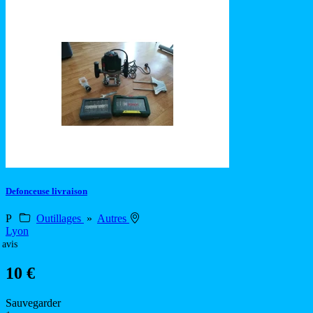
Defonceuse livraison
P
Outillages
»
Autres
Lyon
 avis
10 €
Sauvegarder