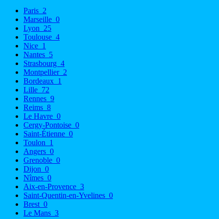
Paris
2
Marseille
0
Lyon
25
Toulouse
4
Nice
1
Nantes
5
Strasbourg
4
Montpellier
2
Bordeaux
1
Lille
72
Rennes
9
Reims
8
Le Havre
0
Cergy-Pontoise
0
Saint-Étienne
0
Toulon
1
Angers
0
Grenoble
0
Dijon
0
Nîmes
0
Aix-en-Provence
3
Saint-Quentin-en-Yvelines
0
Brest
0
Le Mans
3