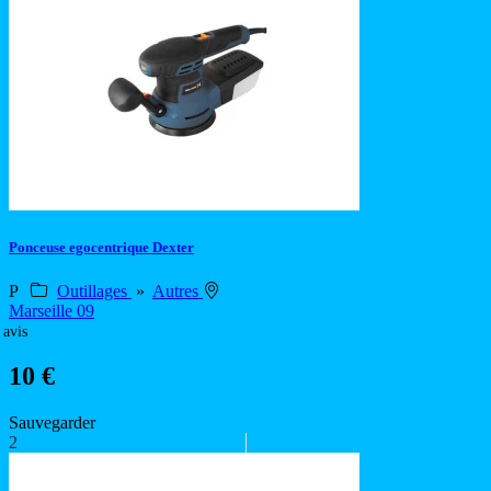
Ponceuse egocentrique Dexter
P
Outillages
»
Autres
Marseille 09
 avis
10 €
Sauvegarder
2