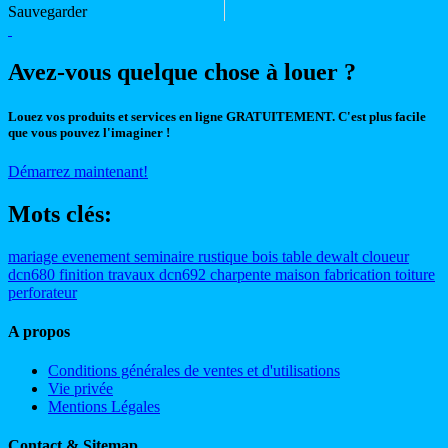
Sauvegarder
Avez-vous quelque chose à louer ?
Louez vos produits et services en ligne GRATUITEMENT. C'est plus facile
que vous pouvez l'imaginer !
Démarrez maintenant!
Mots clés:
mariage
evenement
seminaire
rustique
bois
table
dewalt
cloueur
dcn680
finition
travaux
dcn692
charpente
maison
fabrication
toiture
perforateur
A propos
Conditions générales de ventes et d'utilisations
Vie privée
Mentions Légales
Contact & Sitemap