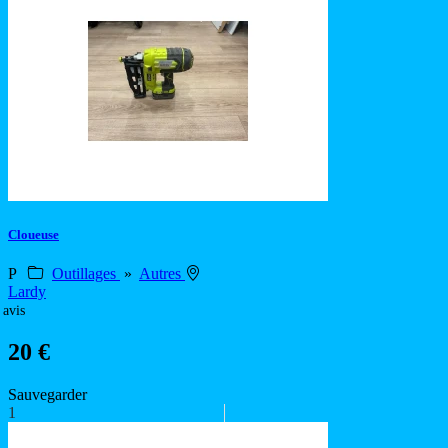
Cloueuse
P
Outillages
»
Autres
Lardy
 avis
20 €
Sauvegarder
1