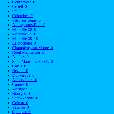
Courbevoie
0
Créteil
0
Pau
0
Colombes
0
Vitry-sur-Seine
0
Aulnay-sous-Bois
0
Marseille 08
0
Marseille 15
0
Marseille 09
10
La Rochelle
0
Champigny-sur-Marne
0
Rueil-Malmaison
0
Antibes
0
Saint-Maur-des-Fossés
0
Calais
0
Béziers
0
Dunkerque
0
Aubervilliers
0
Cannes
0
Mérignac
0
Bourges
0
Saint-Nazaire
0
Colmar
0
Valence
0
Quimper
0