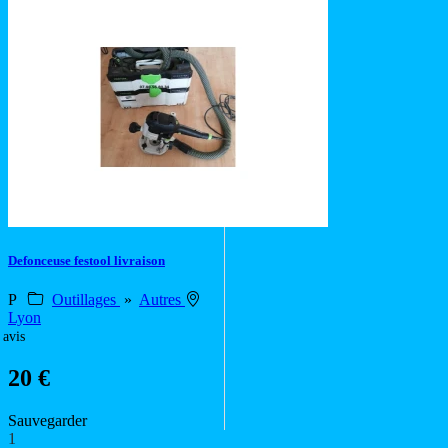
Defonceuse festool livraison
P
Outillages
»
Autres
Lyon
 avis
20 €
Sauvegarder
1