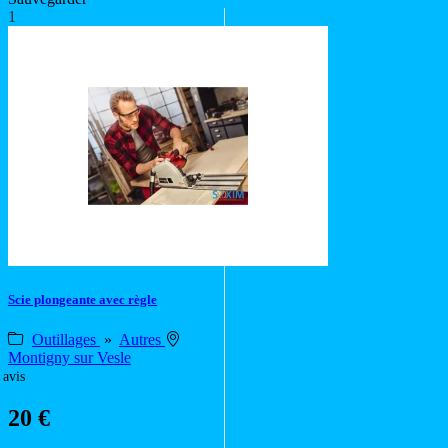
1
Scie plongeante avec règle
Outillages
»
Autres
Montigny sur Vesle
 avis
20 €