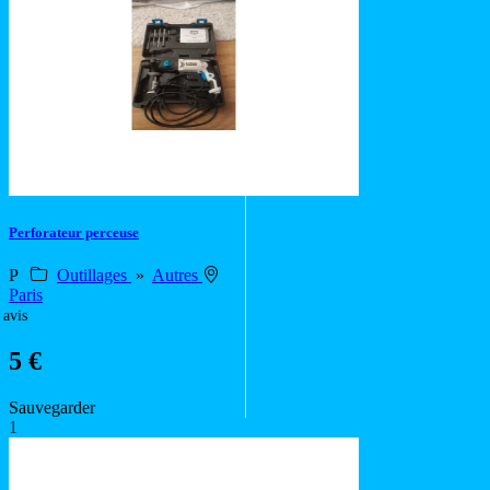
Perforateur perceuse
P
Outillages
»
Autres
Paris
 avis
5 €
Sauvegarder
1