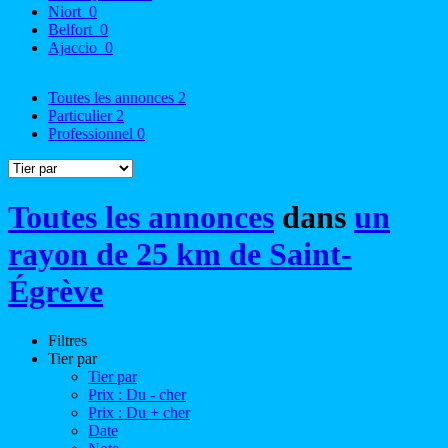
Niort
0
Belfort
0
Ajaccio
0
Toutes les annonces
2
Particulier
2
Professionnel
0
Toutes les annonces
dans
un
rayon de 25 km de Saint-
Égrève
Filtres
Tier par
Tier par
Prix : Du - cher
Prix : Du + cher
Date