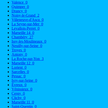
Valence
0
Quimper
0
Drancy
0
Noisy-le-Grand
2
Villeneuve-d'Ascq
0
La Seyne-sur-Mer
0
Levallois-Perret
0
Marseille 14
0
Chambéry
27
Issy-les-Moulineaux
0
Neuilly-sur-Seine
0
Troyes
0
Antony
0
La Roche-sur-Yon
3
Marseille 12
0
Lorient
0
Sarcelles
0
Pessac
0
Ivry-sur-Seine
0
Évreux
0
Vénissieux
0
Cergy
0
Clichy
0
Marseille 11
0
Saint-Quentin
0