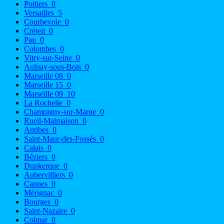
Poitiers
0
Versailles
5
Courbevoie
0
Créteil
0
Pau
0
Colombes
0
Vitry-sur-Seine
0
Aulnay-sous-Bois
0
Marseille 08
0
Marseille 15
0
Marseille 09
10
La Rochelle
0
Champigny-sur-Marne
0
Rueil-Malmaison
0
Antibes
0
Saint-Maur-des-Fossés
0
Calais
0
Béziers
0
Dunkerque
0
Aubervilliers
0
Cannes
0
Mérignac
0
Bourges
0
Saint-Nazaire
0
Colmar
0