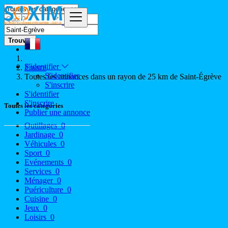
Trouver
S'identifier
France
S'identifier
Toutes les annonces dans un rayon de 25 km de Saint-Égrève
S'inscrire
S'identifier
S'inscrire
Toutes les catégories
Publier une annonce
Outillages
0
Jardinage
0
Véhicules
0
Sport
0
Evénements
0
Services
0
Ménager
0
Puériculture
0
Cuisine
0
Jeux
0
Loisirs
0