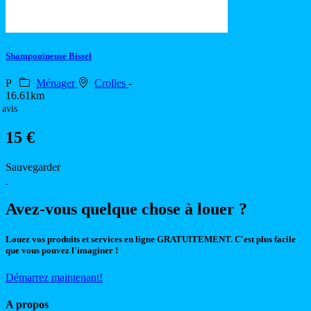
Shampouineuse Bissel
P
Ménager
Crolles
-
16.61km
 avis
15 €
Sauvegarder
Avez-vous quelque chose à louer ?
Louez vos produits et services en ligne GRATUITEMENT. C'est plus facile
que vous pouvez l'imaginer !
Démarrez maintenant!
A propos