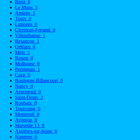
Brest
0
Le Mans
3
Amiens
1
Tours
0
Limoges
0
Clermont-Ferrand
0
Villeurbanne
1
Besançon
1
Orléans
0
Metz
1
Rouen
0
Mulhouse
0
Perpignan
1
Caen
0
Boulogne-Billancourt
0
Nancy
0
Argenteuil
0
Saint-Denis
2
Roubaix
0
Tourcoing
0
Montreuil
0
Avignon
0
Marseille 13
0
Asnières-sur-Seine
0
Nanterre
0