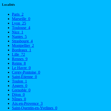
Localités
Paris
2
Marseille
0
Lyon
25
Toulouse
4
Nice
1
Nantes
5
Strasbourg
4
Montpellier
2
Bordeaux
1
Lille
72
Rennes
9
Reims
8
Le Havre
0
Cergy-Pontoise
0
Saint-Étienne
0
Toulon
1
Angers
0
Grenoble
0
Dijon
0
Nîmes
0
Aix-en-Provence
3
Saint-Quentin-en-Yvelines
0