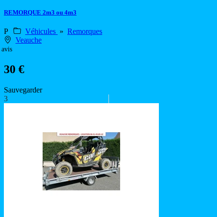
REMORQUE 2m3 ou 4m3
P
Véhicules
»
Remorques
Veauche
 avis
30 €
Sauvegarder
3