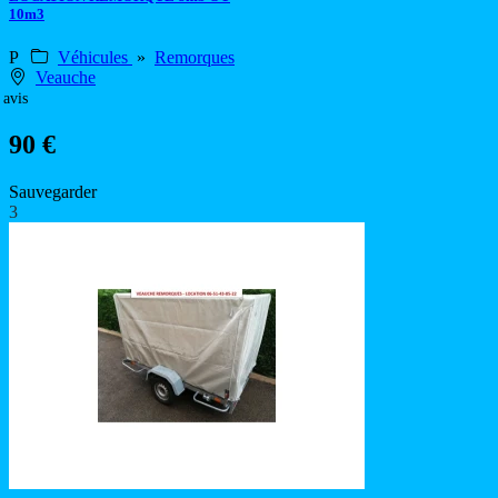
10m3
P
Véhicules
»
Remorques
Veauche
 avis
90 €
Sauvegarder
3