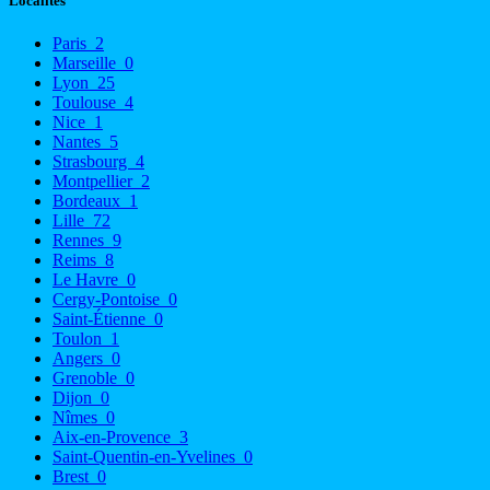
Localités
Paris
2
Marseille
0
Lyon
25
Toulouse
4
Nice
1
Nantes
5
Strasbourg
4
Montpellier
2
Bordeaux
1
Lille
72
Rennes
9
Reims
8
Le Havre
0
Cergy-Pontoise
0
Saint-Étienne
0
Toulon
1
Angers
0
Grenoble
0
Dijon
0
Nîmes
0
Aix-en-Provence
3
Saint-Quentin-en-Yvelines
0
Brest
0