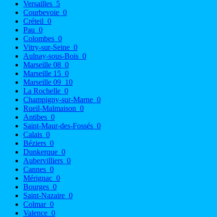
Versailles
5
Courbevoie
0
Créteil
0
Pau
0
Colombes
0
Vitry-sur-Seine
0
Aulnay-sous-Bois
0
Marseille 08
0
Marseille 15
0
Marseille 09
10
La Rochelle
0
Champigny-sur-Marne
0
Rueil-Malmaison
0
Antibes
0
Saint-Maur-des-Fossés
0
Calais
0
Béziers
0
Dunkerque
0
Aubervilliers
0
Cannes
0
Mérignac
0
Bourges
0
Saint-Nazaire
0
Colmar
0
Valence
0