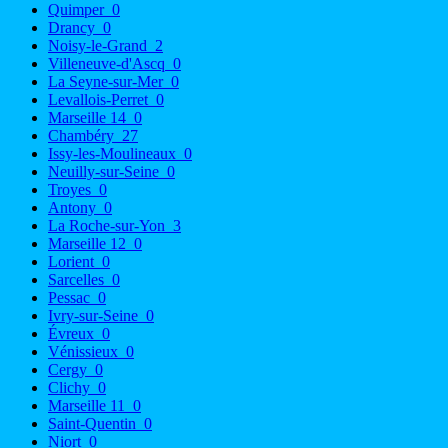
Quimper
0
Drancy
0
Noisy-le-Grand
2
Villeneuve-d'Ascq
0
La Seyne-sur-Mer
0
Levallois-Perret
0
Marseille 14
0
Chambéry
27
Issy-les-Moulineaux
0
Neuilly-sur-Seine
0
Troyes
0
Antony
0
La Roche-sur-Yon
3
Marseille 12
0
Lorient
0
Sarcelles
0
Pessac
0
Ivry-sur-Seine
0
Évreux
0
Vénissieux
0
Cergy
0
Clichy
0
Marseille 11
0
Saint-Quentin
0
Niort
0