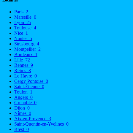
Localités
Paris
2
Marseille
0
Lyon
25
Toulouse
4
Nice
1
Nantes
5
Strasbourg
4
Montpellier
2
Bordeaux
1
Lille
72
Rennes
9
Reims
8
Le Havre
0
Cergy-Pontoise
0
Saint-Étienne
0
Toulon
1
Angers
0
Grenoble
0
Dijon
0
Nîmes
0
Aix-en-Provence
3
Saint-Quentin-en-Yvelines
0
Brest
0