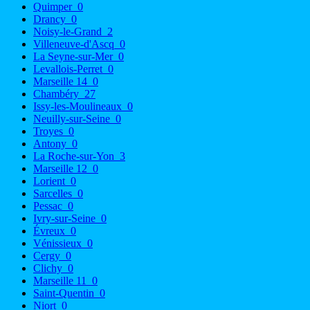
Quimper
0
Drancy
0
Noisy-le-Grand
2
Villeneuve-d'Ascq
0
La Seyne-sur-Mer
0
Levallois-Perret
0
Marseille 14
0
Chambéry
27
Issy-les-Moulineaux
0
Neuilly-sur-Seine
0
Troyes
0
Antony
0
La Roche-sur-Yon
3
Marseille 12
0
Lorient
0
Sarcelles
0
Pessac
0
Ivry-sur-Seine
0
Évreux
0
Vénissieux
0
Cergy
0
Clichy
0
Marseille 11
0
Saint-Quentin
0
Niort
0