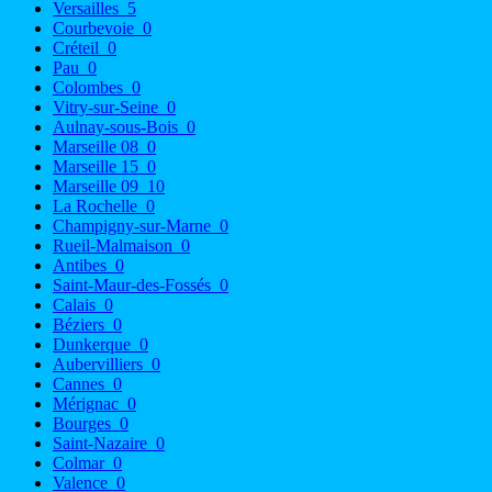
Versailles
5
Courbevoie
0
Créteil
0
Pau
0
Colombes
0
Vitry-sur-Seine
0
Aulnay-sous-Bois
0
Marseille 08
0
Marseille 15
0
Marseille 09
10
La Rochelle
0
Champigny-sur-Marne
0
Rueil-Malmaison
0
Antibes
0
Saint-Maur-des-Fossés
0
Calais
0
Béziers
0
Dunkerque
0
Aubervilliers
0
Cannes
0
Mérignac
0
Bourges
0
Saint-Nazaire
0
Colmar
0
Valence
0