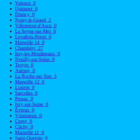
Valence
0
Quimper
0
Drancy
0
Noisy-le-Grand
2
Villeneuve-d'Ascq
0
La Seyne-sur-Mer
0
Levallois-Perret
0
Marseille 14
0
Chambéry
27
Issy-les-Moulineaux
0
Neuilly-sur-Seine
0
Troyes
0
Antony
0
La Roche-sur-Yon
3
Marseille 12
0
Lorient
0
Sarcelles
0
Pessac
0
Ivry-sur-Seine
0
Évreux
0
Vénissieux
0
Cergy
0
Clichy
0
Marseille 11
0
Saint-Quentin
0