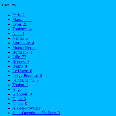
Localités
Paris
2
Marseille
0
Lyon
25
Toulouse
4
Nice
1
Nantes
5
Strasbourg
4
Montpellier
2
Bordeaux
1
Lille
72
Rennes
9
Reims
8
Le Havre
0
Cergy-Pontoise
0
Saint-Étienne
0
Toulon
1
Angers
0
Grenoble
0
Dijon
0
Nîmes
0
Aix-en-Provence
3
Saint-Quentin-en-Yvelines
0