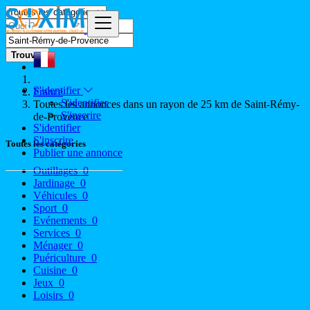
Trouver
S'identifier
France
S'identifier
Toutes les annonces dans un rayon de 25 km de Saint-Rémy-
S'inscrire
de-Provence
S'identifier
S'inscrire
Toutes les catégories
Publier une annonce
Outillages
0
Jardinage
0
Véhicules
0
Sport
0
Evénements
0
Services
0
Ménager
0
Puériculture
0
Cuisine
0
Jeux
0
Loisirs
0