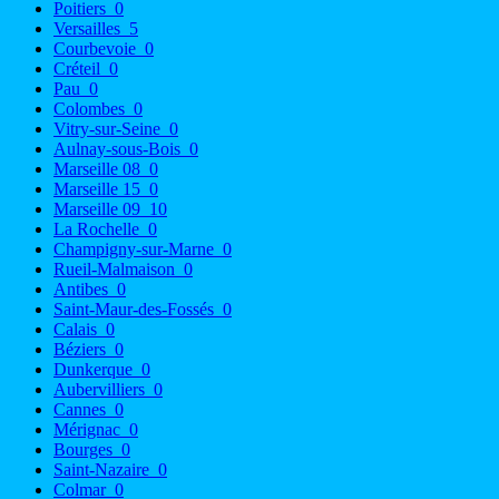
Poitiers
0
Versailles
5
Courbevoie
0
Créteil
0
Pau
0
Colombes
0
Vitry-sur-Seine
0
Aulnay-sous-Bois
0
Marseille 08
0
Marseille 15
0
Marseille 09
10
La Rochelle
0
Champigny-sur-Marne
0
Rueil-Malmaison
0
Antibes
0
Saint-Maur-des-Fossés
0
Calais
0
Béziers
0
Dunkerque
0
Aubervilliers
0
Cannes
0
Mérignac
0
Bourges
0
Saint-Nazaire
0
Colmar
0