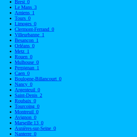
Brest
0
Le Mans
3
Amiens
1
Tours
0
Limoges
0
Clermont-Ferrand
0
Villeurbanne
1
Besançon
1
Orléans
0
Metz
1
Rouen
0
Mulhouse
0
Perpignan
1
Caen
0
Boulogne-Billancourt
0
Nancy
0
Argenteuil
0
Saint-Denis
2
Roubaix
0
Tourcoing
0
Montreuil
0
Avignon
0
Marseille 13
0
Asnières-sur-Seine
0
Nanterre
0