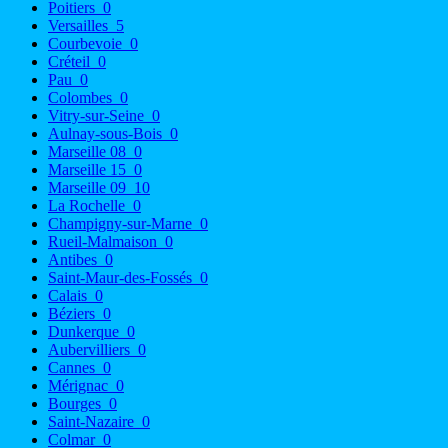
Poitiers
0
Versailles
5
Courbevoie
0
Créteil
0
Pau
0
Colombes
0
Vitry-sur-Seine
0
Aulnay-sous-Bois
0
Marseille 08
0
Marseille 15
0
Marseille 09
10
La Rochelle
0
Champigny-sur-Marne
0
Rueil-Malmaison
0
Antibes
0
Saint-Maur-des-Fossés
0
Calais
0
Béziers
0
Dunkerque
0
Aubervilliers
0
Cannes
0
Mérignac
0
Bourges
0
Saint-Nazaire
0
Colmar
0