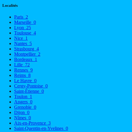
Localités
Paris
2
Marseille
0
Lyon
25
Toulouse
4
Nice
1
Nantes
5
Strasbourg
4
Montpellier
2
Bordeaux
1
Lille
72
Rennes
9
Reims
8
Le Havre
0
Cergy-Pontoise
0
Saint-Étienne
0
Toulon
1
Angers
0
Grenoble
0
Dijon
0
Nîmes
0
Aix-en-Provence
3
Saint-Quentin-en-Yvelines
0