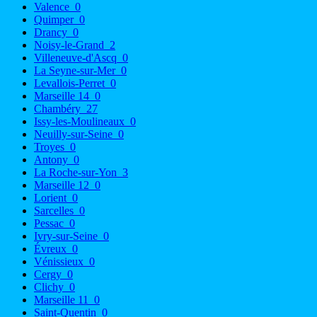
Valence
0
Quimper
0
Drancy
0
Noisy-le-Grand
2
Villeneuve-d'Ascq
0
La Seyne-sur-Mer
0
Levallois-Perret
0
Marseille 14
0
Chambéry
27
Issy-les-Moulineaux
0
Neuilly-sur-Seine
0
Troyes
0
Antony
0
La Roche-sur-Yon
3
Marseille 12
0
Lorient
0
Sarcelles
0
Pessac
0
Ivry-sur-Seine
0
Évreux
0
Vénissieux
0
Cergy
0
Clichy
0
Marseille 11
0
Saint-Quentin
0