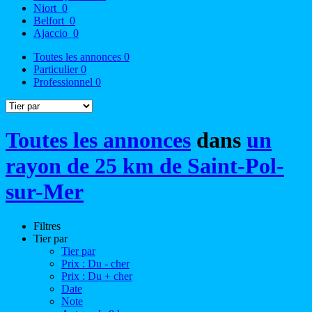
Niort
0
Belfort
0
Ajaccio
0
Toutes les annonces
0
Particulier
0
Professionnel
0
Toutes les annonces
dans
un
rayon de 25 km de Saint-Pol-
sur-Mer
Filtres
Tier par
Tier par
Prix : Du - cher
Prix : Du + cher
Date
Note