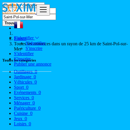
Trouver
S'identifier
France
S'identifier
Toutes les annonces dans un rayon de 25 km de Saint-Pol-sur-
S'inscrire
Mer
S'identifier
S'inscrire
Toutes les catégories
Publier une annonce
Outillages
0
Jardinage
0
Véhicules
0
Sport
0
Evénements
0
Services
0
Ménager
0
Puériculture
0
Cuisine
0
Jeux
0
Loisirs
0