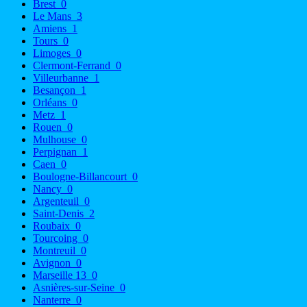
Brest
0
Le Mans
3
Amiens
1
Tours
0
Limoges
0
Clermont-Ferrand
0
Villeurbanne
1
Besançon
1
Orléans
0
Metz
1
Rouen
0
Mulhouse
0
Perpignan
1
Caen
0
Boulogne-Billancourt
0
Nancy
0
Argenteuil
0
Saint-Denis
2
Roubaix
0
Tourcoing
0
Montreuil
0
Avignon
0
Marseille 13
0
Asnières-sur-Seine
0
Nanterre
0