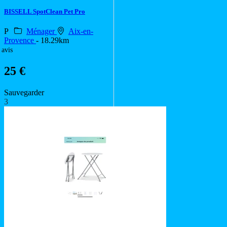
BISSELL SpotClean Pet Pro
P
Ménager
Aix-en-
Provence
- 18.29km
 avis
25 €
Sauvegarder
3