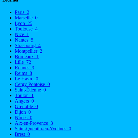
Localités
Paris
2
Marseille
0
Lyon
25
Toulouse
4
Nice
1
Nantes
5
Strasbourg
4
Montpellier
2
Bordeaux
1
Lille
72
Rennes
9
Reims
8
Le Havre
0
Cergy-Pontoise
0
Saint-Étienne
0
Toulon
1
Angers
0
Grenoble
0
Dijon
0
Nîmes
0
Aix-en-Provence
3
Saint-Quentin-en-Yvelines
0
Brest
0