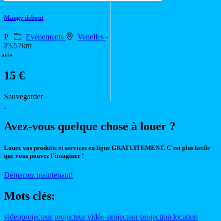
Mange debout
P
Evénements
Venelles
-
23.57km
 avis
15 €
Sauvegarder
Avez-vous quelque chose à louer ?
Louez vos produits et services en ligne GRATUITEMENT. C'est plus facile
que vous pouvez l'imaginer !
Démarrez maintenant!
Mots clés:
videoprojecteur
projecteur
vidéo-projecteur
projection
location