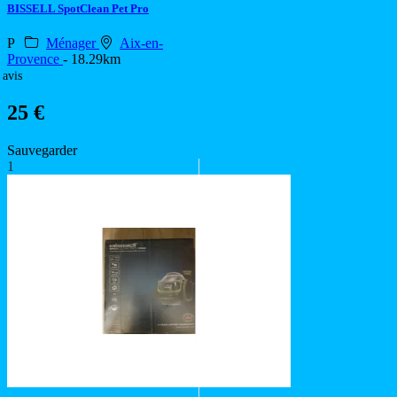
BISSELL SpotClean Pet Pro
P
Ménager
Aix-en-
Provence
- 18.29km
 avis
25 €
Sauvegarder
1