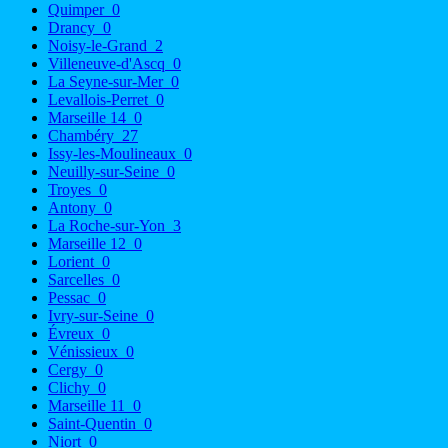
Quimper
0
Drancy
0
Noisy-le-Grand
2
Villeneuve-d'Ascq
0
La Seyne-sur-Mer
0
Levallois-Perret
0
Marseille 14
0
Chambéry
27
Issy-les-Moulineaux
0
Neuilly-sur-Seine
0
Troyes
0
Antony
0
La Roche-sur-Yon
3
Marseille 12
0
Lorient
0
Sarcelles
0
Pessac
0
Ivry-sur-Seine
0
Évreux
0
Vénissieux
0
Cergy
0
Clichy
0
Marseille 11
0
Saint-Quentin
0
Niort
0