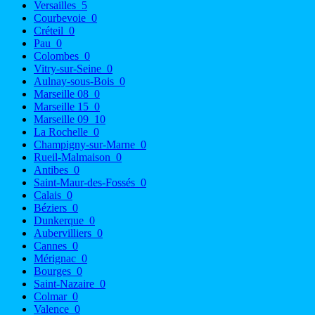
Versailles
5
Courbevoie
0
Créteil
0
Pau
0
Colombes
0
Vitry-sur-Seine
0
Aulnay-sous-Bois
0
Marseille 08
0
Marseille 15
0
Marseille 09
10
La Rochelle
0
Champigny-sur-Marne
0
Rueil-Malmaison
0
Antibes
0
Saint-Maur-des-Fossés
0
Calais
0
Béziers
0
Dunkerque
0
Aubervilliers
0
Cannes
0
Mérignac
0
Bourges
0
Saint-Nazaire
0
Colmar
0
Valence
0