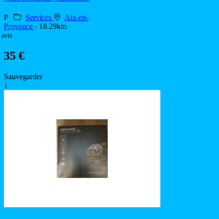
P
Services
Aix-en-
Provence
- 18.29km
 avis
35 €
Sauvegarder
1