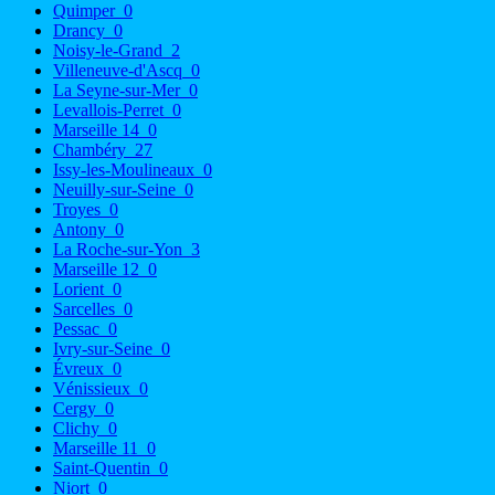
Quimper
0
Drancy
0
Noisy-le-Grand
2
Villeneuve-d'Ascq
0
La Seyne-sur-Mer
0
Levallois-Perret
0
Marseille 14
0
Chambéry
27
Issy-les-Moulineaux
0
Neuilly-sur-Seine
0
Troyes
0
Antony
0
La Roche-sur-Yon
3
Marseille 12
0
Lorient
0
Sarcelles
0
Pessac
0
Ivry-sur-Seine
0
Évreux
0
Vénissieux
0
Cergy
0
Clichy
0
Marseille 11
0
Saint-Quentin
0
Niort
0