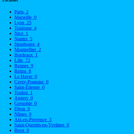
Localités
Paris
2
Marseille
0
Lyon
25
Toulouse
4
Nice
1
Nantes
5
Strasbourg
4
Montpellier
2
Bordeaux
1
Lille
72
Rennes
9
Reims
8
Le Havre
0
Cergy-Pontoise
0
Saint-Étienne
0
Toulon
1
Angers
0
Grenoble
0
Dijon
0
Nîmes
0
Aix-en-Provence
3
Saint-Quentin-en-Yvelines
0
Brest
0