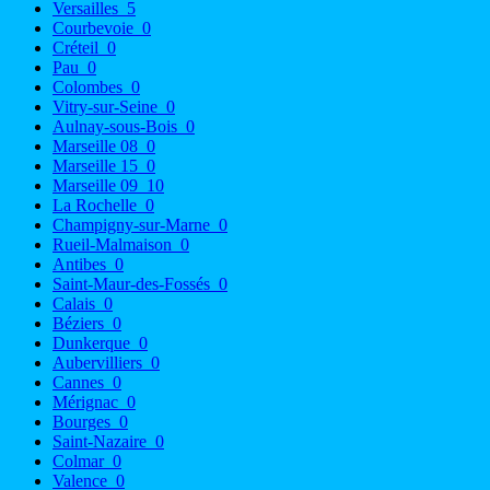
Versailles
5
Courbevoie
0
Créteil
0
Pau
0
Colombes
0
Vitry-sur-Seine
0
Aulnay-sous-Bois
0
Marseille 08
0
Marseille 15
0
Marseille 09
10
La Rochelle
0
Champigny-sur-Marne
0
Rueil-Malmaison
0
Antibes
0
Saint-Maur-des-Fossés
0
Calais
0
Béziers
0
Dunkerque
0
Aubervilliers
0
Cannes
0
Mérignac
0
Bourges
0
Saint-Nazaire
0
Colmar
0
Valence
0