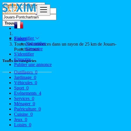
Trouver
S'identifier
France
S'identifier
Toutes les annonces dans un rayon de 25 km de Jouars-
S'inscrire
Pontchartrain
S'identifier
S'inscrire
Toutes les catégories
Publier une annonce
Outillages
0
Jardinage
0
Véhicules
0
Sport
0
Evénements
4
Services
0
Ménager
0
Puériculture
0
Cuisine
0
Jeux
0
Loisirs
0