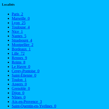
Localités
Paris
2
Marseille
0
Lyon
25
Toulouse
4
Nice
1
Nantes
5
Strasbourg
4
Montpellier
2
Bordeaux
1
Lille
72
Rennes
9
Reims
8
Le Havre
0
Cergy-Pontoise
0
Saint-Étienne
0
Toulon
1
Angers
0
Grenoble
0
Dijon
0
Nîmes
0
Aix-en-Provence
3
Saint-Quentin-en-Yvelines
0