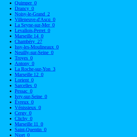
Quimper
0
Drancy
0
Noisy-le-Grand
2
Villeneuve-d'Ascq
0
La Seyne-sur-Mer
0
Levallois-Perret
0
Marseille 14
0
Chambéry
27
Issy-les-Moulineaux
0
Neuilly-sur-Seine
0
Troyes
0
Antony
0
La Roche-sur-Yon
3
Marseille 12
0
Lorient
0
Sarcelles
0
Pessac
0
Ivry-sur-Seine
0
Évreux
0
Vénissieux
0
Cergy
0
Clichy
0
Marseille 11
0
Saint-Quentin
0
Niort
0