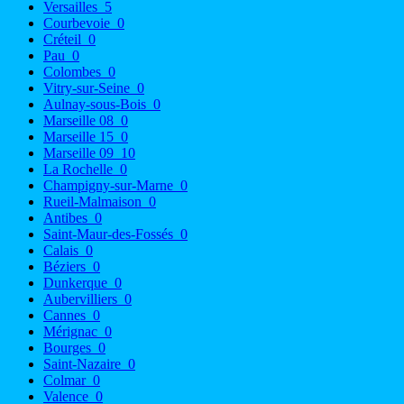
Versailles
5
Courbevoie
0
Créteil
0
Pau
0
Colombes
0
Vitry-sur-Seine
0
Aulnay-sous-Bois
0
Marseille 08
0
Marseille 15
0
Marseille 09
10
La Rochelle
0
Champigny-sur-Marne
0
Rueil-Malmaison
0
Antibes
0
Saint-Maur-des-Fossés
0
Calais
0
Béziers
0
Dunkerque
0
Aubervilliers
0
Cannes
0
Mérignac
0
Bourges
0
Saint-Nazaire
0
Colmar
0
Valence
0