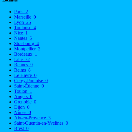
Localités
Paris
2
Marseille
0
Lyon
25
Toulouse
4
Nice
1
Nantes
5
Strasbourg
4
Montpellier
2
Bordeaux
1
Lille
72
Rennes
9
Reims
8
Le Havre
0
Cergy-Pontoise
0
Saint-Étienne
0
Toulon
1
Angers
0
Grenoble
0
Dijon
0
Nîmes
0
Aix-en-Provence
3
Saint-Quentin-en-Yvelines
0
Brest
0