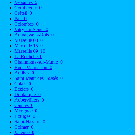
Versailles
5
Courbevoie
0
Créteil
0
Pau
0
Colombes
0
Vitry-sur-Seine
0
Aulnay-sous-Bois
0
Marseille 08
0
Marseille 15
0
Marseille 09
10
La Rochelle
0
Champigny-sur-Marne
0
Rueil-Malmaison
0
Antibes
0
Saint-Maur-des-Fossés
0
Calais
0
Béziers
0
Dunkerque
0
Aubervilliers
0
Cannes
0
Mérignac
0
Bourges
0
Saint-Nazaire
0
Colmar
0
Valence
0