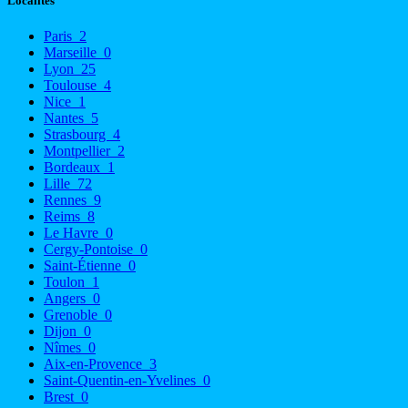
Localités
Paris
2
Marseille
0
Lyon
25
Toulouse
4
Nice
1
Nantes
5
Strasbourg
4
Montpellier
2
Bordeaux
1
Lille
72
Rennes
9
Reims
8
Le Havre
0
Cergy-Pontoise
0
Saint-Étienne
0
Toulon
1
Angers
0
Grenoble
0
Dijon
0
Nîmes
0
Aix-en-Provence
3
Saint-Quentin-en-Yvelines
0
Brest
0