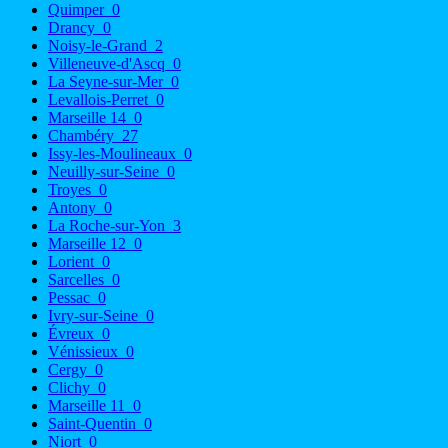
Quimper
0
Drancy
0
Noisy-le-Grand
2
Villeneuve-d'Ascq
0
La Seyne-sur-Mer
0
Levallois-Perret
0
Marseille 14
0
Chambéry
27
Issy-les-Moulineaux
0
Neuilly-sur-Seine
0
Troyes
0
Antony
0
La Roche-sur-Yon
3
Marseille 12
0
Lorient
0
Sarcelles
0
Pessac
0
Ivry-sur-Seine
0
Évreux
0
Vénissieux
0
Cergy
0
Clichy
0
Marseille 11
0
Saint-Quentin
0
Niort
0