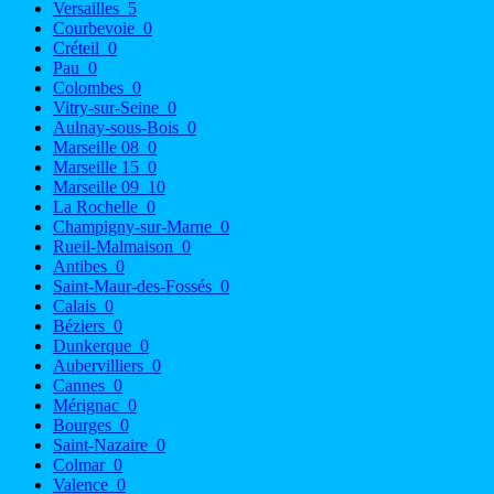
Versailles
5
Courbevoie
0
Créteil
0
Pau
0
Colombes
0
Vitry-sur-Seine
0
Aulnay-sous-Bois
0
Marseille 08
0
Marseille 15
0
Marseille 09
10
La Rochelle
0
Champigny-sur-Marne
0
Rueil-Malmaison
0
Antibes
0
Saint-Maur-des-Fossés
0
Calais
0
Béziers
0
Dunkerque
0
Aubervilliers
0
Cannes
0
Mérignac
0
Bourges
0
Saint-Nazaire
0
Colmar
0
Valence
0