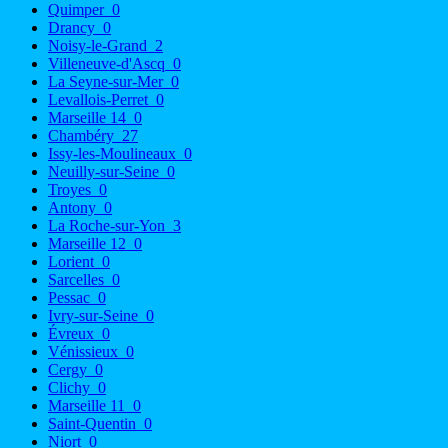
Quimper
0
Drancy
0
Noisy-le-Grand
2
Villeneuve-d'Ascq
0
La Seyne-sur-Mer
0
Levallois-Perret
0
Marseille 14
0
Chambéry
27
Issy-les-Moulineaux
0
Neuilly-sur-Seine
0
Troyes
0
Antony
0
La Roche-sur-Yon
3
Marseille 12
0
Lorient
0
Sarcelles
0
Pessac
0
Ivry-sur-Seine
0
Évreux
0
Vénissieux
0
Cergy
0
Clichy
0
Marseille 11
0
Saint-Quentin
0
Niort
0