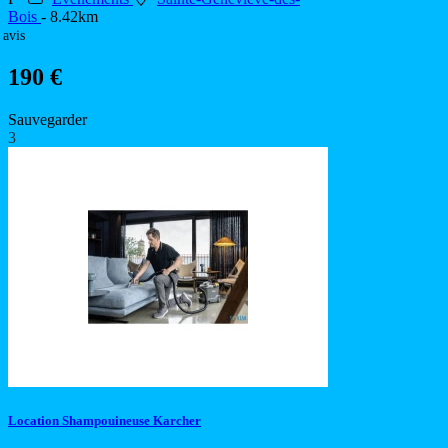
Bois
- 8.42km
 avis
190 €
Sauvegarder
3
Location Shampouineuse Karcher