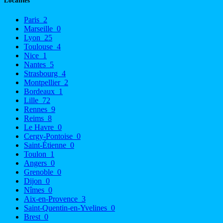
Localités
Paris
2
Marseille
0
Lyon
25
Toulouse
4
Nice
1
Nantes
5
Strasbourg
4
Montpellier
2
Bordeaux
1
Lille
72
Rennes
9
Reims
8
Le Havre
0
Cergy-Pontoise
0
Saint-Étienne
0
Toulon
1
Angers
0
Grenoble
0
Dijon
0
Nîmes
0
Aix-en-Provence
3
Saint-Quentin-en-Yvelines
0
Brest
0