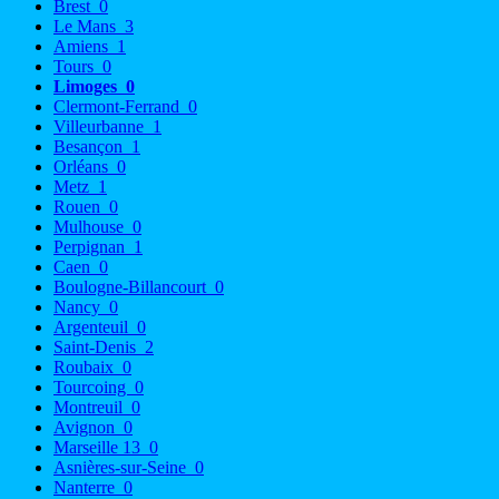
Brest
0
Le Mans
3
Amiens
1
Tours
0
Limoges
0
Clermont-Ferrand
0
Villeurbanne
1
Besançon
1
Orléans
0
Metz
1
Rouen
0
Mulhouse
0
Perpignan
1
Caen
0
Boulogne-Billancourt
0
Nancy
0
Argenteuil
0
Saint-Denis
2
Roubaix
0
Tourcoing
0
Montreuil
0
Avignon
0
Marseille 13
0
Asnières-sur-Seine
0
Nanterre
0