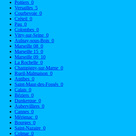
Poitiers
0
Versailles
5
Courbevoie
0
Créteil
0
Pau
0
Colombes
0
Vitry-sur-Seine
0
Aulnay-sous-Bois
0
Marseille 08
0
Marseille 15
0
Marseille 09
10
La Rochelle
0
Champigny-sur-Marne
0
Rueil-Malmaison
0
Antibes
0
Saint-Maur-des-Fossés
0
Calais
0
Béziers
0
Dunkerque
0
Aubervilliers
0
Cannes
0
Mérignac
0
Bourges
0
Saint-Nazaire
0
Colmar
0