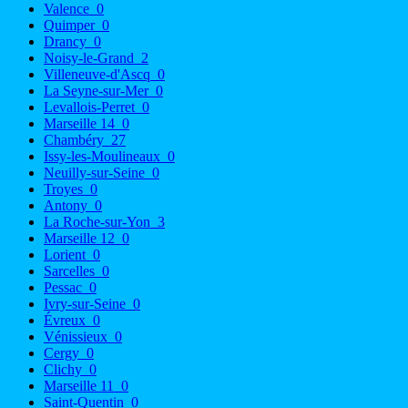
Valence
0
Quimper
0
Drancy
0
Noisy-le-Grand
2
Villeneuve-d'Ascq
0
La Seyne-sur-Mer
0
Levallois-Perret
0
Marseille 14
0
Chambéry
27
Issy-les-Moulineaux
0
Neuilly-sur-Seine
0
Troyes
0
Antony
0
La Roche-sur-Yon
3
Marseille 12
0
Lorient
0
Sarcelles
0
Pessac
0
Ivry-sur-Seine
0
Évreux
0
Vénissieux
0
Cergy
0
Clichy
0
Marseille 11
0
Saint-Quentin
0