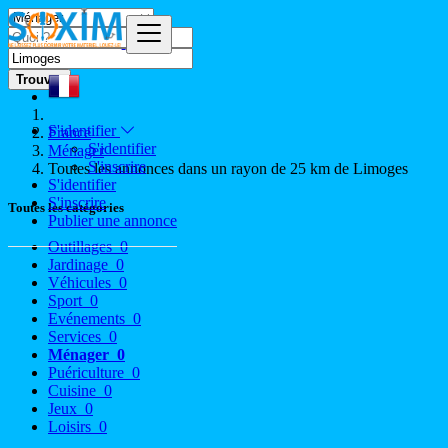
Trouver
S'identifier
France
S'identifier
Ménager
S'inscrire
Toutes les annonces dans un rayon de 25 km de Limoges
S'identifier
S'inscrire
Toutes les catégories
Publier une annonce
Outillages
0
Jardinage
0
Véhicules
0
Sport
0
Evénements
0
Services
0
Ménager
0
Puériculture
0
Cuisine
0
Jeux
0
Loisirs
0