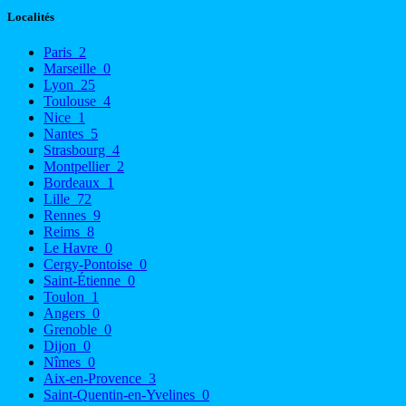
Localités
Paris
2
Marseille
0
Lyon
25
Toulouse
4
Nice
1
Nantes
5
Strasbourg
4
Montpellier
2
Bordeaux
1
Lille
72
Rennes
9
Reims
8
Le Havre
0
Cergy-Pontoise
0
Saint-Étienne
0
Toulon
1
Angers
0
Grenoble
0
Dijon
0
Nîmes
0
Aix-en-Provence
3
Saint-Quentin-en-Yvelines
0