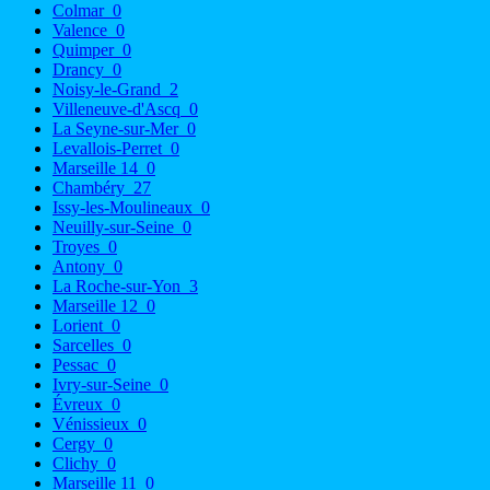
Colmar
0
Valence
0
Quimper
0
Drancy
0
Noisy-le-Grand
2
Villeneuve-d'Ascq
0
La Seyne-sur-Mer
0
Levallois-Perret
0
Marseille 14
0
Chambéry
27
Issy-les-Moulineaux
0
Neuilly-sur-Seine
0
Troyes
0
Antony
0
La Roche-sur-Yon
3
Marseille 12
0
Lorient
0
Sarcelles
0
Pessac
0
Ivry-sur-Seine
0
Évreux
0
Vénissieux
0
Cergy
0
Clichy
0
Marseille 11
0