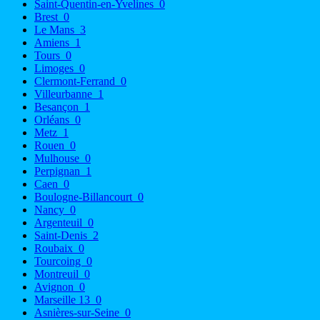
Saint-Quentin-en-Yvelines
0
Brest
0
Le Mans
3
Amiens
1
Tours
0
Limoges
0
Clermont-Ferrand
0
Villeurbanne
1
Besançon
1
Orléans
0
Metz
1
Rouen
0
Mulhouse
0
Perpignan
1
Caen
0
Boulogne-Billancourt
0
Nancy
0
Argenteuil
0
Saint-Denis
2
Roubaix
0
Tourcoing
0
Montreuil
0
Avignon
0
Marseille 13
0
Asnières-sur-Seine
0