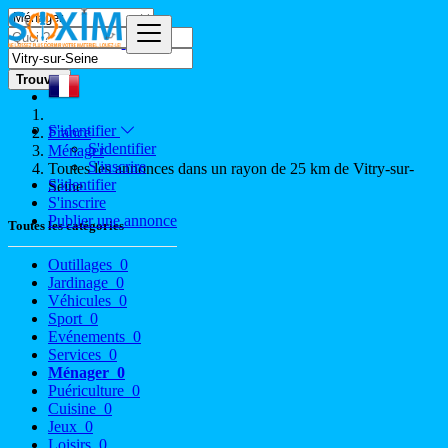
Trouver
S'identifier
France
S'identifier
Ménager
S'inscrire
Toutes les annonces dans un rayon de 25 km de Vitry-sur-
S'identifier
Seine
S'inscrire
Publier une annonce
Toutes les catégories
Outillages
0
Jardinage
0
Véhicules
0
Sport
0
Evénements
0
Services
0
Ménager
0
Puériculture
0
Cuisine
0
Jeux
0
Loisirs
0