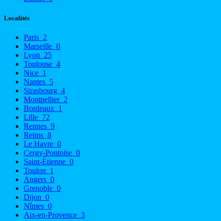
Localités
Paris
2
Marseille
0
Lyon
25
Toulouse
4
Nice
1
Nantes
5
Strasbourg
4
Montpellier
2
Bordeaux
1
Lille
72
Rennes
9
Reims
8
Le Havre
0
Cergy-Pontoise
0
Saint-Étienne
0
Toulon
1
Angers
0
Grenoble
0
Dijon
0
Nîmes
0
Aix-en-Provence
3