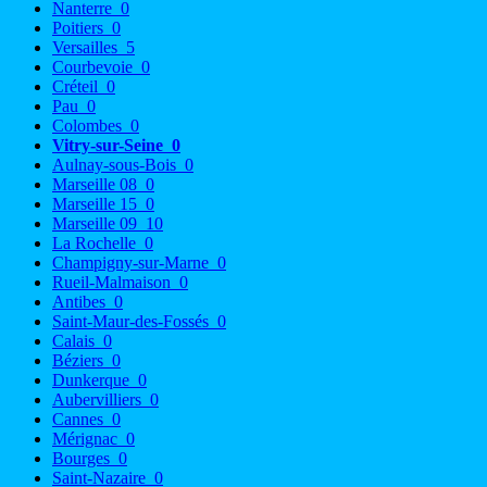
Nanterre
0
Poitiers
0
Versailles
5
Courbevoie
0
Créteil
0
Pau
0
Colombes
0
Vitry-sur-Seine
0
Aulnay-sous-Bois
0
Marseille 08
0
Marseille 15
0
Marseille 09
10
La Rochelle
0
Champigny-sur-Marne
0
Rueil-Malmaison
0
Antibes
0
Saint-Maur-des-Fossés
0
Calais
0
Béziers
0
Dunkerque
0
Aubervilliers
0
Cannes
0
Mérignac
0
Bourges
0
Saint-Nazaire
0