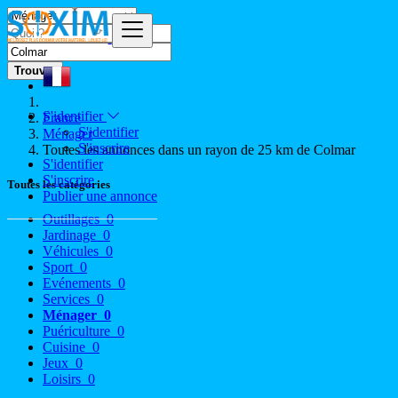
Trouver
S'identifier
France
S'identifier
Ménager
S'inscrire
Toutes les annonces dans un rayon de 25 km de Colmar
S'identifier
S'inscrire
Toutes les catégories
Publier une annonce
Outillages
0
Jardinage
0
Véhicules
0
Sport
0
Evénements
0
Services
0
Ménager
0
Puériculture
0
Cuisine
0
Jeux
0
Loisirs
0