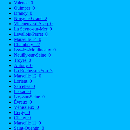
Valence
0
Quimper
0
Drancy
0
Noisy-le-Grand
2
Villeneuve-d'Ascq
0
La Seyne-sur-Mer
0
Levallois-Perret
0
Marseille 14
0
Chambéry
27
Issy-les-Moulineaux
0
Neuilly-sur-Seine
0
Troyes
0
Antony
0
La Roche-sur-Yon
3
Marseille 12
0
Lorient
0
Sarcelles
0
Pessac
0
Ivry-sur-Seine
0
Évreux
0
Vénissieux
0
Cergy
0
Clichy
0
Marseille 11
0
Saint-Quentin
0