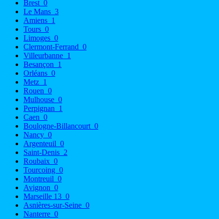
Brest
0
Le Mans
3
Amiens
1
Tours
0
Limoges
0
Clermont-Ferrand
0
Villeurbanne
1
Besançon
1
Orléans
0
Metz
1
Rouen
0
Mulhouse
0
Perpignan
1
Caen
0
Boulogne-Billancourt
0
Nancy
0
Argenteuil
0
Saint-Denis
2
Roubaix
0
Tourcoing
0
Montreuil
0
Avignon
0
Marseille 13
0
Asnières-sur-Seine
0
Nanterre
0