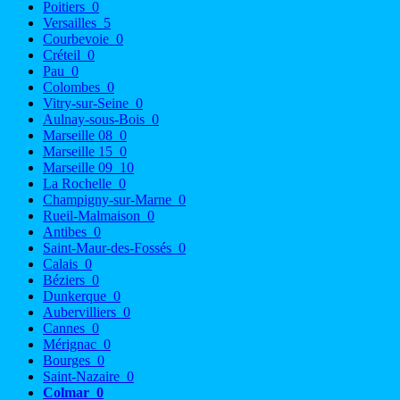
Poitiers
0
Versailles
5
Courbevoie
0
Créteil
0
Pau
0
Colombes
0
Vitry-sur-Seine
0
Aulnay-sous-Bois
0
Marseille 08
0
Marseille 15
0
Marseille 09
10
La Rochelle
0
Champigny-sur-Marne
0
Rueil-Malmaison
0
Antibes
0
Saint-Maur-des-Fossés
0
Calais
0
Béziers
0
Dunkerque
0
Aubervilliers
0
Cannes
0
Mérignac
0
Bourges
0
Saint-Nazaire
0
Colmar
0