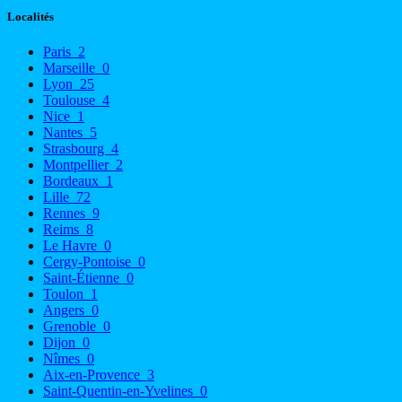
Localités
Paris
2
Marseille
0
Lyon
25
Toulouse
4
Nice
1
Nantes
5
Strasbourg
4
Montpellier
2
Bordeaux
1
Lille
72
Rennes
9
Reims
8
Le Havre
0
Cergy-Pontoise
0
Saint-Étienne
0
Toulon
1
Angers
0
Grenoble
0
Dijon
0
Nîmes
0
Aix-en-Provence
3
Saint-Quentin-en-Yvelines
0