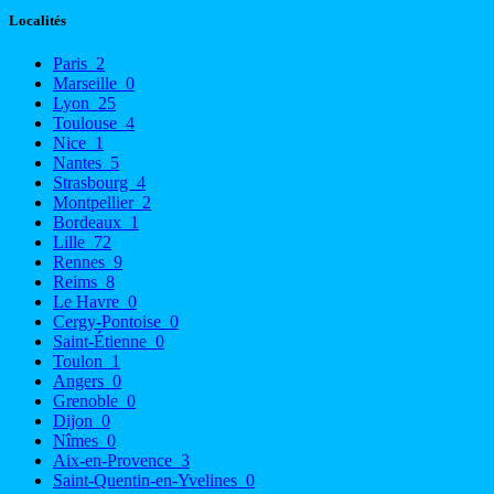
Localités
Paris
2
Marseille
0
Lyon
25
Toulouse
4
Nice
1
Nantes
5
Strasbourg
4
Montpellier
2
Bordeaux
1
Lille
72
Rennes
9
Reims
8
Le Havre
0
Cergy-Pontoise
0
Saint-Étienne
0
Toulon
1
Angers
0
Grenoble
0
Dijon
0
Nîmes
0
Aix-en-Provence
3
Saint-Quentin-en-Yvelines
0