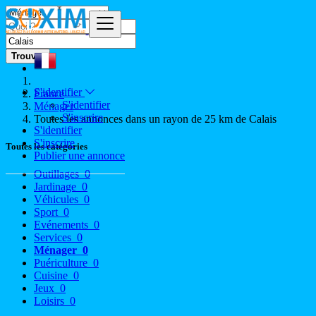
Trouver
S'identifier
France
S'identifier
Ménager
S'inscrire
Toutes les annonces dans un rayon de 25 km de Calais
S'identifier
S'inscrire
Toutes les catégories
Publier une annonce
Outillages
0
Jardinage
0
Véhicules
0
Sport
0
Evénements
0
Services
0
Ménager
0
Puériculture
0
Cuisine
0
Jeux
0
Loisirs
0