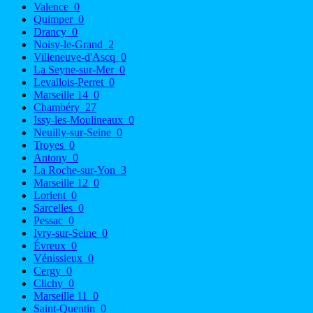
Valence
0
Quimper
0
Drancy
0
Noisy-le-Grand
2
Villeneuve-d'Ascq
0
La Seyne-sur-Mer
0
Levallois-Perret
0
Marseille 14
0
Chambéry
27
Issy-les-Moulineaux
0
Neuilly-sur-Seine
0
Troyes
0
Antony
0
La Roche-sur-Yon
3
Marseille 12
0
Lorient
0
Sarcelles
0
Pessac
0
Ivry-sur-Seine
0
Évreux
0
Vénissieux
0
Cergy
0
Clichy
0
Marseille 11
0
Saint-Quentin
0