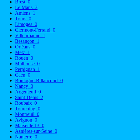
Brest
0
Le Mans
3
Amiens
1
Tours
0
Limoges
0
Clermont-Ferrand
0
Villeurbanne
1
Besançon
1
Orléans
0
Metz
1
Rouen
0
Mulhouse
0
Perpignan
1
Caen
0
Boulogne-Billancourt
0
Nancy
0
Argenteuil
0
Saint-Denis
2
Roubaix
0
Tourcoing
0
Montreuil
0
Avignon
0
Marseille 13
0
Asnières-sur-Seine
0
Nanterre
0