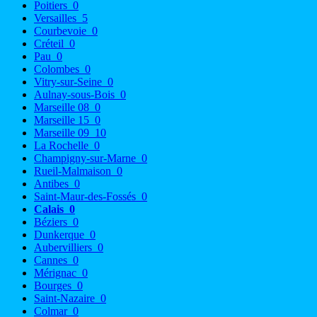
Poitiers
0
Versailles
5
Courbevoie
0
Créteil
0
Pau
0
Colombes
0
Vitry-sur-Seine
0
Aulnay-sous-Bois
0
Marseille 08
0
Marseille 15
0
Marseille 09
10
La Rochelle
0
Champigny-sur-Marne
0
Rueil-Malmaison
0
Antibes
0
Saint-Maur-des-Fossés
0
Calais
0
Béziers
0
Dunkerque
0
Aubervilliers
0
Cannes
0
Mérignac
0
Bourges
0
Saint-Nazaire
0
Colmar
0