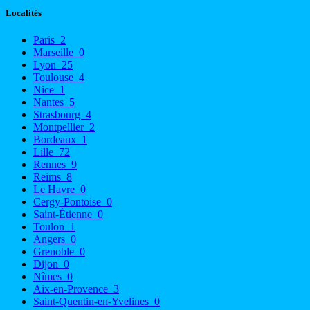
Localités
Paris
2
Marseille
0
Lyon
25
Toulouse
4
Nice
1
Nantes
5
Strasbourg
4
Montpellier
2
Bordeaux
1
Lille
72
Rennes
9
Reims
8
Le Havre
0
Cergy-Pontoise
0
Saint-Étienne
0
Toulon
1
Angers
0
Grenoble
0
Dijon
0
Nîmes
0
Aix-en-Provence
3
Saint-Quentin-en-Yvelines
0