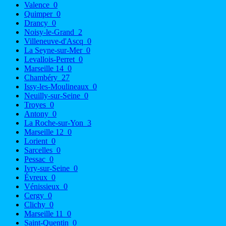
Valence
0
Quimper
0
Drancy
0
Noisy-le-Grand
2
Villeneuve-d'Ascq
0
La Seyne-sur-Mer
0
Levallois-Perret
0
Marseille 14
0
Chambéry
27
Issy-les-Moulineaux
0
Neuilly-sur-Seine
0
Troyes
0
Antony
0
La Roche-sur-Yon
3
Marseille 12
0
Lorient
0
Sarcelles
0
Pessac
0
Ivry-sur-Seine
0
Évreux
0
Vénissieux
0
Cergy
0
Clichy
0
Marseille 11
0
Saint-Quentin
0