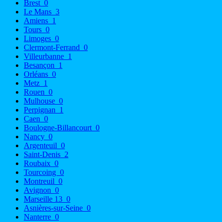
Brest
0
Le Mans
3
Amiens
1
Tours
0
Limoges
0
Clermont-Ferrand
0
Villeurbanne
1
Besançon
1
Orléans
0
Metz
1
Rouen
0
Mulhouse
0
Perpignan
1
Caen
0
Boulogne-Billancourt
0
Nancy
0
Argenteuil
0
Saint-Denis
2
Roubaix
0
Tourcoing
0
Montreuil
0
Avignon
0
Marseille 13
0
Asnières-sur-Seine
0
Nanterre
0