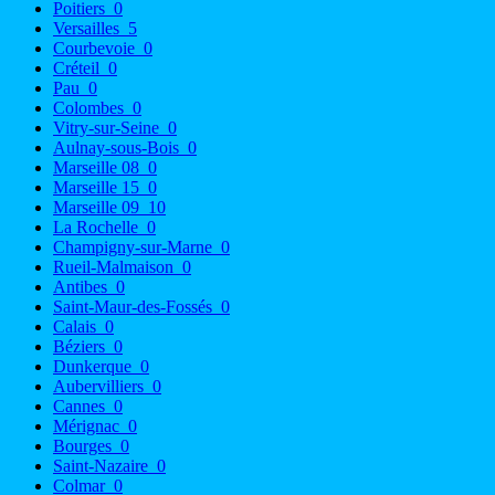
Poitiers
0
Versailles
5
Courbevoie
0
Créteil
0
Pau
0
Colombes
0
Vitry-sur-Seine
0
Aulnay-sous-Bois
0
Marseille 08
0
Marseille 15
0
Marseille 09
10
La Rochelle
0
Champigny-sur-Marne
0
Rueil-Malmaison
0
Antibes
0
Saint-Maur-des-Fossés
0
Calais
0
Béziers
0
Dunkerque
0
Aubervilliers
0
Cannes
0
Mérignac
0
Bourges
0
Saint-Nazaire
0
Colmar
0