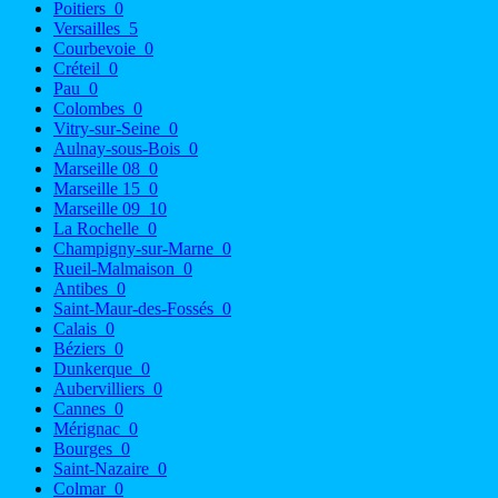
Poitiers
0
Versailles
5
Courbevoie
0
Créteil
0
Pau
0
Colombes
0
Vitry-sur-Seine
0
Aulnay-sous-Bois
0
Marseille 08
0
Marseille 15
0
Marseille 09
10
La Rochelle
0
Champigny-sur-Marne
0
Rueil-Malmaison
0
Antibes
0
Saint-Maur-des-Fossés
0
Calais
0
Béziers
0
Dunkerque
0
Aubervilliers
0
Cannes
0
Mérignac
0
Bourges
0
Saint-Nazaire
0
Colmar
0