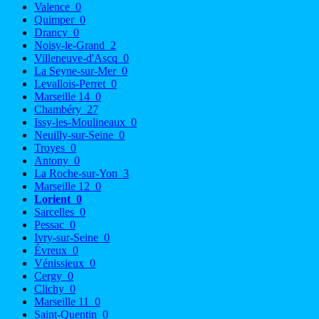
Valence
0
Quimper
0
Drancy
0
Noisy-le-Grand
2
Villeneuve-d'Ascq
0
La Seyne-sur-Mer
0
Levallois-Perret
0
Marseille 14
0
Chambéry
27
Issy-les-Moulineaux
0
Neuilly-sur-Seine
0
Troyes
0
Antony
0
La Roche-sur-Yon
3
Marseille 12
0
Lorient
0
Sarcelles
0
Pessac
0
Ivry-sur-Seine
0
Évreux
0
Vénissieux
0
Cergy
0
Clichy
0
Marseille 11
0
Saint-Quentin
0