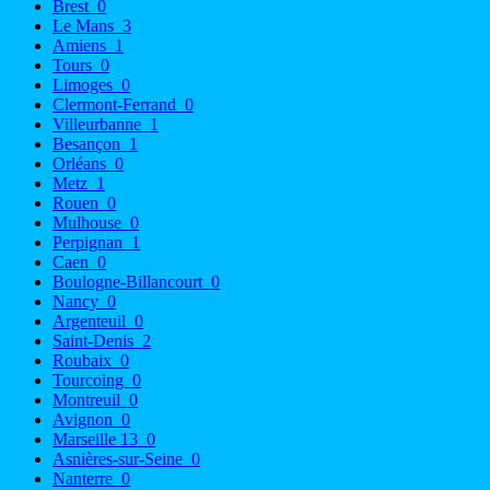
Brest
0
Le Mans
3
Amiens
1
Tours
0
Limoges
0
Clermont-Ferrand
0
Villeurbanne
1
Besançon
1
Orléans
0
Metz
1
Rouen
0
Mulhouse
0
Perpignan
1
Caen
0
Boulogne-Billancourt
0
Nancy
0
Argenteuil
0
Saint-Denis
2
Roubaix
0
Tourcoing
0
Montreuil
0
Avignon
0
Marseille 13
0
Asnières-sur-Seine
0
Nanterre
0