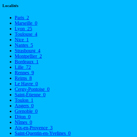
Localités
Paris
2
Marseille
0
Lyon
25
Toulouse
4
Nice
1
Nantes
5
Strasbourg
4
Montpellier
2
Bordeaux
1
Lille
72
Rennes
9
Reims
8
Le Havre
0
Cergy-Pontoise
0
Saint-Étienne
0
Toulon
1
Angers
0
Grenoble
0
Dijon
0
Nîmes
0
Aix-en-Provence
3
Saint-Quentin-en-Yvelines
0