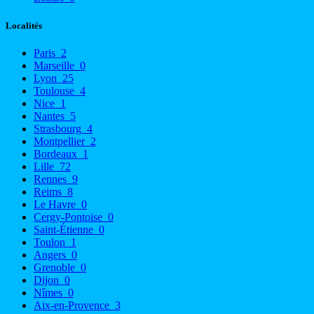
Localités
Paris
2
Marseille
0
Lyon
25
Toulouse
4
Nice
1
Nantes
5
Strasbourg
4
Montpellier
2
Bordeaux
1
Lille
72
Rennes
9
Reims
8
Le Havre
0
Cergy-Pontoise
0
Saint-Étienne
0
Toulon
1
Angers
0
Grenoble
0
Dijon
0
Nîmes
0
Aix-en-Provence
3