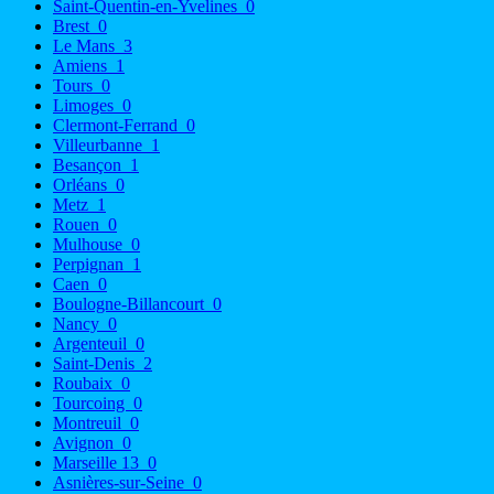
Saint-Quentin-en-Yvelines
0
Brest
0
Le Mans
3
Amiens
1
Tours
0
Limoges
0
Clermont-Ferrand
0
Villeurbanne
1
Besançon
1
Orléans
0
Metz
1
Rouen
0
Mulhouse
0
Perpignan
1
Caen
0
Boulogne-Billancourt
0
Nancy
0
Argenteuil
0
Saint-Denis
2
Roubaix
0
Tourcoing
0
Montreuil
0
Avignon
0
Marseille 13
0
Asnières-sur-Seine
0