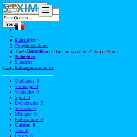
Trouver
S'identifier
France
S'identifier
Cuisine
S'inscrire
Toutes les annonces dans un rayon de 25 km de Saint-
S'identifier
Quentin
S'inscrire
Publier une annonce
Toutes les catégories
Outillages
0
Jardinage
0
Véhicules
0
Sport
0
Evénements
0
Services
0
Ménager
0
Puériculture
0
Cuisine
0
Jeux
0
Loisirs
0