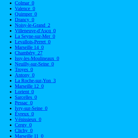
Colmar
0
Valence
0
Quimper
0
Drancy
0
Noisy-le-Grand
2
Villeneuve-d'Ascq
0
La Seyne-sur-Mer
0
Levallois-Perret
0
Marseille 14
0
Chambéry
27
Issy-les-Moulineaux
0
Neuilly-sur-Seine
0
Troyes
0
Antony
0
La Roche-sur-Yon
3
Marseille 12
0
Lorient
0
Sarcelles
0
Pessac
0
Ivry-sur-Seine
0
Évreux
0
Vénissieux
0
Cergy
0
Clichy
0
Marseille 11
0