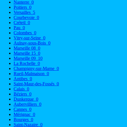
Nanterre
0
Poitiers
0
Versailles
5
Courbevoie
0
Créteil
0
Pau
0
Colombes
0
Vitry-sur-Seine
0
Aulnay-sous-Bois
0
Marseille 08
0
Marseille 15
0
Marseille 09
10
La Rochelle
0
Champigny-sur-Marne
0
Rueil-Malmaison
0
Antibes
0
Saint-Maur-des-Fossés
0
Calais
0
Béziers
0
Dunkerque
0
Aubervilliers
0
Cannes
0
Mérignac
0
Bourges
0
Saint-Nazaire
0