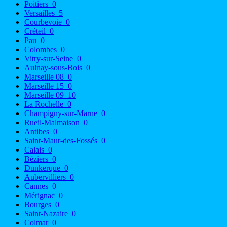
Poitiers
0
Versailles
5
Courbevoie
0
Créteil
0
Pau
0
Colombes
0
Vitry-sur-Seine
0
Aulnay-sous-Bois
0
Marseille 08
0
Marseille 15
0
Marseille 09
10
La Rochelle
0
Champigny-sur-Marne
0
Rueil-Malmaison
0
Antibes
0
Saint-Maur-des-Fossés
0
Calais
0
Béziers
0
Dunkerque
0
Aubervilliers
0
Cannes
0
Mérignac
0
Bourges
0
Saint-Nazaire
0
Colmar
0