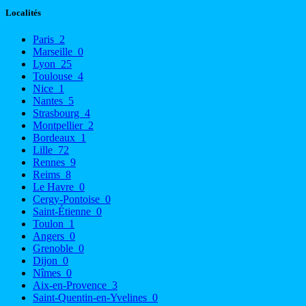
Localités
Paris
2
Marseille
0
Lyon
25
Toulouse
4
Nice
1
Nantes
5
Strasbourg
4
Montpellier
2
Bordeaux
1
Lille
72
Rennes
9
Reims
8
Le Havre
0
Cergy-Pontoise
0
Saint-Étienne
0
Toulon
1
Angers
0
Grenoble
0
Dijon
0
Nîmes
0
Aix-en-Provence
3
Saint-Quentin-en-Yvelines
0