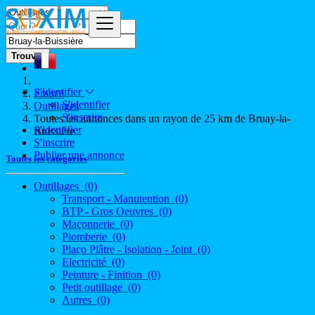
Trouver
S'identifier
France
S'identifier
Outillages
S'inscrire
Toutes les annonces dans un rayon de 25 km de Bruay-la-
S'identifier
Buissière
S'inscrire
Publier une annonce
Toutes les catégories
Outillages
(0)
Transport - Manutention
(0)
BTP - Gros Oeuvres
(0)
Maçonnerie
(0)
Plomberie
(0)
Placo Plâtre - Isolation - Joint
(0)
Electricité
(0)
Peinture - Finition
(0)
Petit outillage
(0)
Autres
(0)