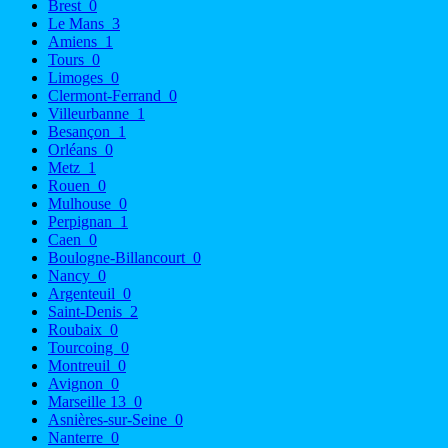
Brest
0
Le Mans
3
Amiens
1
Tours
0
Limoges
0
Clermont-Ferrand
0
Villeurbanne
1
Besançon
1
Orléans
0
Metz
1
Rouen
0
Mulhouse
0
Perpignan
1
Caen
0
Boulogne-Billancourt
0
Nancy
0
Argenteuil
0
Saint-Denis
2
Roubaix
0
Tourcoing
0
Montreuil
0
Avignon
0
Marseille 13
0
Asnières-sur-Seine
0
Nanterre
0