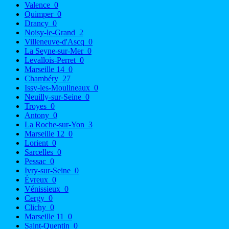
Valence
0
Quimper
0
Drancy
0
Noisy-le-Grand
2
Villeneuve-d'Ascq
0
La Seyne-sur-Mer
0
Levallois-Perret
0
Marseille 14
0
Chambéry
27
Issy-les-Moulineaux
0
Neuilly-sur-Seine
0
Troyes
0
Antony
0
La Roche-sur-Yon
3
Marseille 12
0
Lorient
0
Sarcelles
0
Pessac
0
Ivry-sur-Seine
0
Évreux
0
Vénissieux
0
Cergy
0
Clichy
0
Marseille 11
0
Saint-Quentin
0