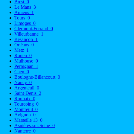
Brest
0
Le Mans
3
Amiens
1
Tours
0
Limoges
0
Clermont-Ferrand
0
Villeurbanne
1
Besançon
1
Orléans
0
Metz
1
Rouen
0
Mulhouse
0
Perpignan
1
Caen
0
Boulogne-Billancourt
0
Nancy
0
Argenteuil
0
Saint-Denis
2
Roubaix
0
Tourcoing
0
Montreuil
0
Avignon
0
Marseille 13
0
Asnières-sur-Seine
0
Nanterre
0