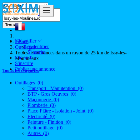
Trouver
S'identifier
France
S'identifier
Outillages
S'inscrire
Toutes les annonces dans un rayon de 25 km de Issy-les-
S'identifier
Moulineaux
S'inscrire
Publier une annonce
Toutes les catégories
Outillages
(0)
Transport - Manutention
(0)
BTP - Gros Oeuvres
(0)
Maçonnerie
(0)
Plomberie
(0)
Placo Plâtre - Isolation - Joint
(0)
Electricité
(0)
Peinture - Finition
(0)
Petit outillage
(0)
Autres
(0)