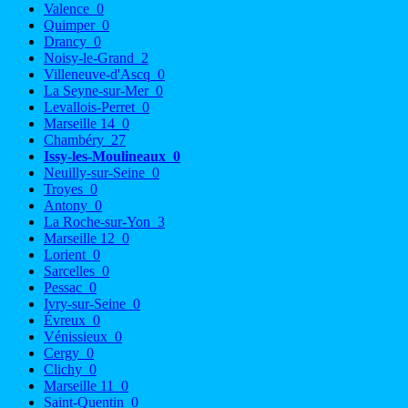
Valence
0
Quimper
0
Drancy
0
Noisy-le-Grand
2
Villeneuve-d'Ascq
0
La Seyne-sur-Mer
0
Levallois-Perret
0
Marseille 14
0
Chambéry
27
Issy-les-Moulineaux
0
Neuilly-sur-Seine
0
Troyes
0
Antony
0
La Roche-sur-Yon
3
Marseille 12
0
Lorient
0
Sarcelles
0
Pessac
0
Ivry-sur-Seine
0
Évreux
0
Vénissieux
0
Cergy
0
Clichy
0
Marseille 11
0
Saint-Quentin
0