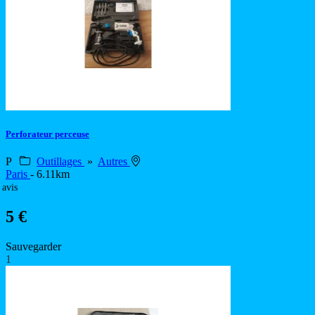
Perforateur perceuse
P
Outillages
»
Autres
Paris
- 6.11km
 avis
5 €
Sauvegarder
1