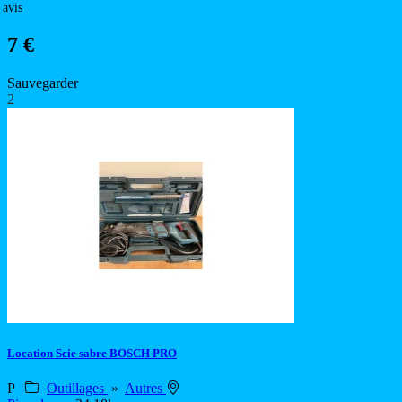
 avis
7 €
Sauvegarder
2
Location Scie sabre BOSCH PRO
P
Outillages
»
Autres