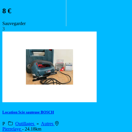
8 €
Sauvegarder
3
Location Scie sauteuse BOSCH
P
Outillages
»
Autres
Pierrelaye
- 24.18km