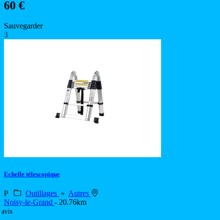
60 €
Sauvegarder
3
Echelle télescopique
P
Outillages
»
Autres
Noisy-le-Grand
- 20.76km
 avis