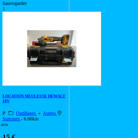
Sauvegarder
1
LOCATION MEULEUSE DEWALT
18V
P
Outillages
»
Autres
Suresnes
- 6.66km
 avis
15 €