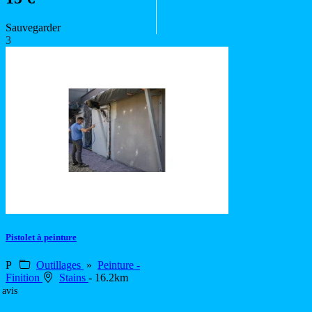
Sauvegarder
3
Pistolet à peinture
P
Outillages
»
Peinture -
Finition
Stains
- 16.2km
 avis