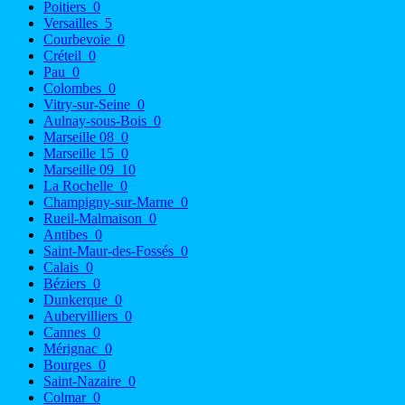
Poitiers
0
Versailles
5
Courbevoie
0
Créteil
0
Pau
0
Colombes
0
Vitry-sur-Seine
0
Aulnay-sous-Bois
0
Marseille 08
0
Marseille 15
0
Marseille 09
10
La Rochelle
0
Champigny-sur-Marne
0
Rueil-Malmaison
0
Antibes
0
Saint-Maur-des-Fossés
0
Calais
0
Béziers
0
Dunkerque
0
Aubervilliers
0
Cannes
0
Mérignac
0
Bourges
0
Saint-Nazaire
0
Colmar
0