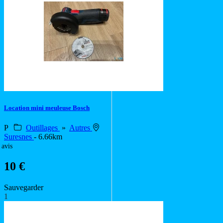
Location mini meuleuse Bosch
P
Outillages
»
Autres
Suresnes
- 6.66km
 avis
10 €
Sauvegarder
1