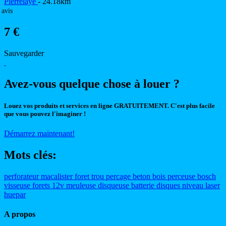
Pierrelaye
- 24.18km
 avis
7 €
Sauvegarder
Avez-vous quelque chose à louer ?
Louez vos produits et services en ligne GRATUITEMENT. C'est plus facile
que vous pouvez l'imaginer !
Démarrez maintenant!
Mots clés:
perforateur
macalister
foret
trou
percage
beton
bois
perceuse
bosch
visseuse
forets
12v
meuleuse
disqueuse
batterie
disques
niveau
laser
huepar
A propos