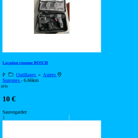
Location visseuse BOSCH
P
Outillages
»
Autres
Suresnes
- 6.66km
 avis
10 €
Sauvegarder
1