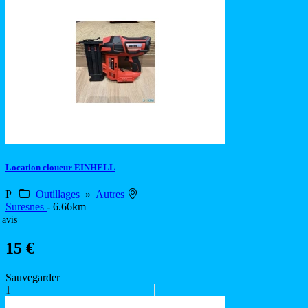
Location cloueur EINHELL
P
Outillages
»
Autres
Suresnes
- 6.66km
 avis
15 €
Sauvegarder
1