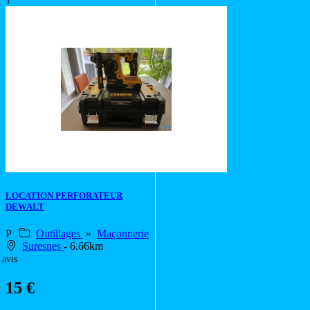
LOCATION PERFORATEUR
DEWALT
P
Outillages
»
Maçonnerie
Suresnes
- 6.66km
 avis
15 €