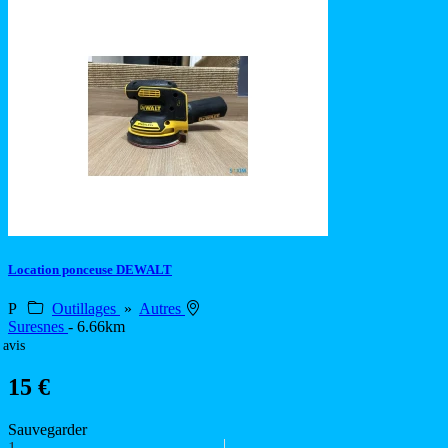
Location ponceuse DEWALT
P
Outillages
»
Autres
Suresnes
- 6.66km
 avis
15 €
Sauvegarder
1