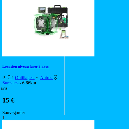
Location niveau laser 3 axes
P
Outillages
»
Autres
Suresnes
- 6.66km
 avis
15 €
Sauvegarder
1