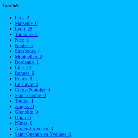
Localités
Paris
2
Marseille
0
Lyon
25
Toulouse
4
Nice
1
Nantes
5
Strasbourg
4
Montpellier
2
Bordeaux
1
Lille
72
Rennes
9
Reims
8
Le Havre
0
Cergy-Pontoise
0
Saint-Étienne
0
Toulon
1
Angers
0
Grenoble
0
Dijon
0
Nîmes
0
Aix-en-Provence
3
Saint-Quentin-en-Yvelines
0