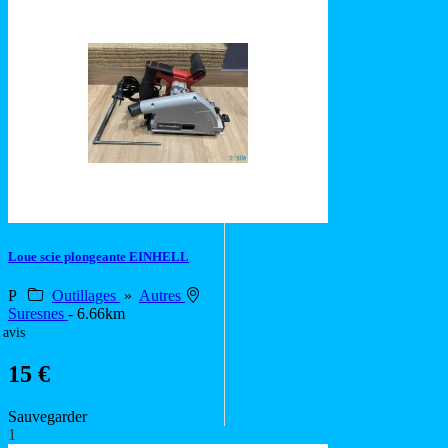
Loue scie plongeante EINHELL
P
Outillages
»
Autres
Suresnes
- 6.66km
 avis
15 €
Sauvegarder
1