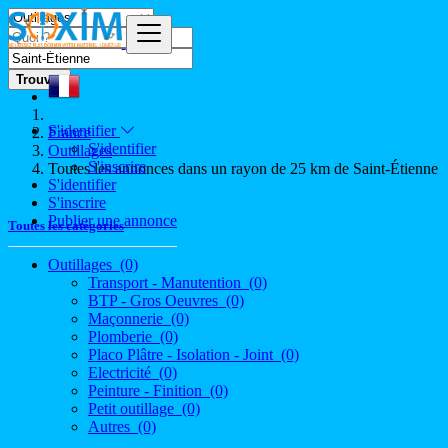
Trouver
S'identifier
France
S'identifier
Outillages
S'inscrire
Toutes les annonces dans un rayon de 25 km de Saint-Étienne
S'identifier
S'inscrire
Publier une annonce
Toutes les catégories
Outillages
(0)
Transport - Manutention
(0)
BTP - Gros Oeuvres
(0)
Maçonnerie
(0)
Plomberie
(0)
Placo Plâtre - Isolation - Joint
(0)
Electricité
(0)
Peinture - Finition
(0)
Petit outillage
(0)
Autres
(0)