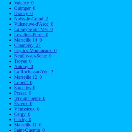
Valence
0
Quimper
0
Drancy
0
Noisy-le-Grand
2
Villeneuve-d'Ascq
0
La Seyne-sur-Mer
0
Levallois-Perret
0
Marseille 14
0
Chambéry
27
Issy-les-Moulineaux
0
Neuilly-sur-Seine
0
Troyes
0
Antony
0
La Roche-sur-Yon
3
Marseille 12
0
Lorient
0
Sarcelles
0
Pessac
0
Ivry-sur-Seine
0
Évreux
0
Vénissieux
0
Cergy
0
Clichy
0
Marseille 11
0
Saint-Quentin
0