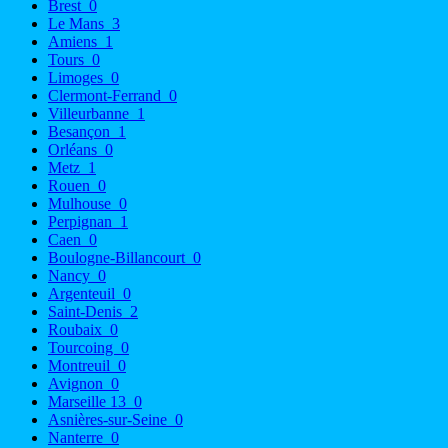
Brest
0
Le Mans
3
Amiens
1
Tours
0
Limoges
0
Clermont-Ferrand
0
Villeurbanne
1
Besançon
1
Orléans
0
Metz
1
Rouen
0
Mulhouse
0
Perpignan
1
Caen
0
Boulogne-Billancourt
0
Nancy
0
Argenteuil
0
Saint-Denis
2
Roubaix
0
Tourcoing
0
Montreuil
0
Avignon
0
Marseille 13
0
Asnières-sur-Seine
0
Nanterre
0