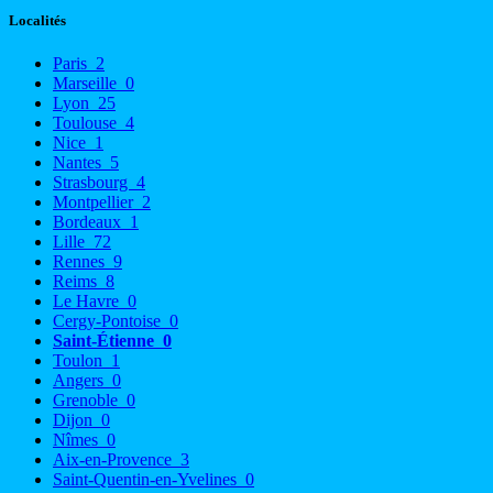
Localités
Paris
2
Marseille
0
Lyon
25
Toulouse
4
Nice
1
Nantes
5
Strasbourg
4
Montpellier
2
Bordeaux
1
Lille
72
Rennes
9
Reims
8
Le Havre
0
Cergy-Pontoise
0
Saint-Étienne
0
Toulon
1
Angers
0
Grenoble
0
Dijon
0
Nîmes
0
Aix-en-Provence
3
Saint-Quentin-en-Yvelines
0