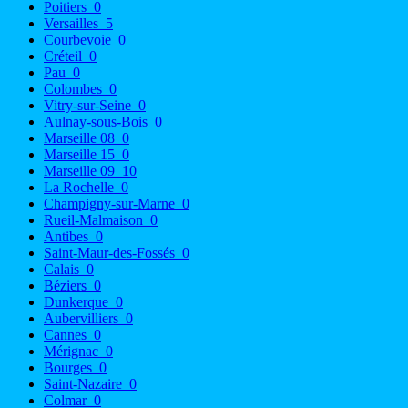
Poitiers
0
Versailles
5
Courbevoie
0
Créteil
0
Pau
0
Colombes
0
Vitry-sur-Seine
0
Aulnay-sous-Bois
0
Marseille 08
0
Marseille 15
0
Marseille 09
10
La Rochelle
0
Champigny-sur-Marne
0
Rueil-Malmaison
0
Antibes
0
Saint-Maur-des-Fossés
0
Calais
0
Béziers
0
Dunkerque
0
Aubervilliers
0
Cannes
0
Mérignac
0
Bourges
0
Saint-Nazaire
0
Colmar
0