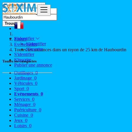
Trouver
S'identifier
France
S'identifier
Evénements
S'inscrire
Toutes les annonces dans un rayon de 25 km de Haubourdin
S'identifier
S'inscrire
Toutes les catégories
Publier une annonce
Outillages
0
Jardinage
0
Véhicules
0
Sport
0
Evénements
0
Services
0
Ménager
0
Puériculture
0
Cuisine
0
Jeux
0
Loisirs
0