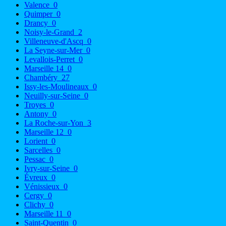
Valence
0
Quimper
0
Drancy
0
Noisy-le-Grand
2
Villeneuve-d'Ascq
0
La Seyne-sur-Mer
0
Levallois-Perret
0
Marseille 14
0
Chambéry
27
Issy-les-Moulineaux
0
Neuilly-sur-Seine
0
Troyes
0
Antony
0
La Roche-sur-Yon
3
Marseille 12
0
Lorient
0
Sarcelles
0
Pessac
0
Ivry-sur-Seine
0
Évreux
0
Vénissieux
0
Cergy
0
Clichy
0
Marseille 11
0
Saint-Quentin
0