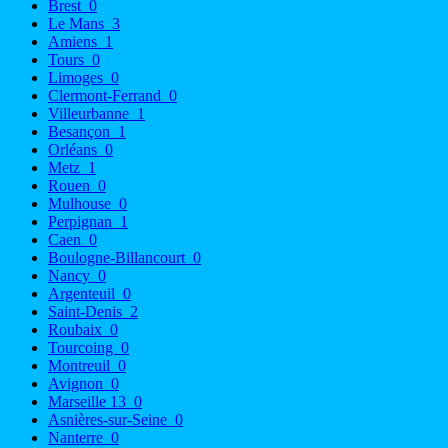
Brest
0
Le Mans
3
Amiens
1
Tours
0
Limoges
0
Clermont-Ferrand
0
Villeurbanne
1
Besançon
1
Orléans
0
Metz
1
Rouen
0
Mulhouse
0
Perpignan
1
Caen
0
Boulogne-Billancourt
0
Nancy
0
Argenteuil
0
Saint-Denis
2
Roubaix
0
Tourcoing
0
Montreuil
0
Avignon
0
Marseille 13
0
Asnières-sur-Seine
0
Nanterre
0