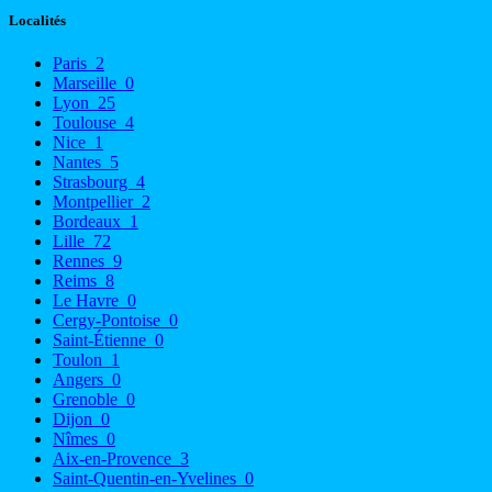
Localités
Paris
2
Marseille
0
Lyon
25
Toulouse
4
Nice
1
Nantes
5
Strasbourg
4
Montpellier
2
Bordeaux
1
Lille
72
Rennes
9
Reims
8
Le Havre
0
Cergy-Pontoise
0
Saint-Étienne
0
Toulon
1
Angers
0
Grenoble
0
Dijon
0
Nîmes
0
Aix-en-Provence
3
Saint-Quentin-en-Yvelines
0