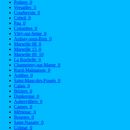
Poitiers
0
Versailles
5
Courbevoie
0
Créteil
0
Pau
0
Colombes
0
Vitry-sur-Seine
0
Aulnay-sous-Bois
0
Marseille 08
0
Marseille 15
0
Marseille 09
10
La Rochelle
0
Champigny-sur-Marne
0
Rueil-Malmaison
0
Antibes
0
Saint-Maur-des-Fossés
0
Calais
0
Béziers
0
Dunkerque
0
Aubervilliers
0
Cannes
0
Mérignac
0
Bourges
0
Saint-Nazaire
0
Colmar
0