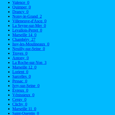
Valence
0
Quimper
0
Drancy
0
Noisy-le-Grand
2
Villeneuve-d'Ascq
0
La Seyne-sur-Mer
0
Levallois-Perret
0
Marseille 14
0
Chambéry
27
Issy-les-Moulineaux
0
Neuilly-sur-Seine
0
Troyes
0
Antony
0
La Roche-sur-Yon
3
Marseille 12
0
Lorient
0
Sarcelles
0
Pessac
0
Ivry-sur-Seine
0
Évreux
0
Vénissieux
0
Cergy
0
Clichy
0
Marseille 11
0
Saint-Quentin
0