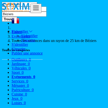
Trouver
S'identifier
France
S'identifier
Evénements
S'inscrire
Toutes les annonces dans un rayon de 25 km de Béziers
S'identifier
S'inscrire
Toutes les catégories
Publier une annonce
Outillages
0
Jardinage
0
Véhicules
0
Sport
0
Evénements
0
Services
0
Ménager
0
Puériculture
0
Cuisine
0
Jeux
0
Loisirs
0