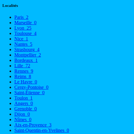
Localités
Paris
2
Marseille
0
Lyon
25
Toulouse
4
Nice
1
Nantes
5
Strasbourg
4
Montpellier
2
Bordeaux
1
Lille
72
Rennes
9
Reims
8
Le Havre
0
Cergy-Pontoise
0
Saint-Étienne
0
Toulon
1
Angers
0
Grenoble
0
Dijon
0
Nîmes
0
Aix-en-Provence
3
Saint-Quentin-en-Yvelines
0