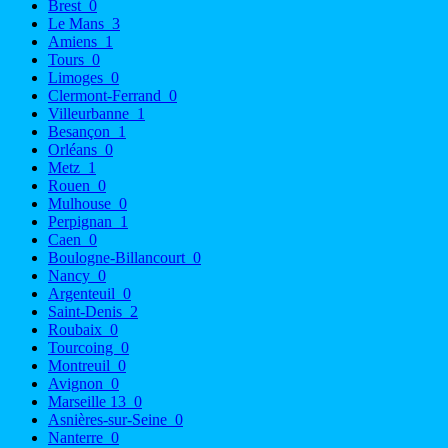
Brest
0
Le Mans
3
Amiens
1
Tours
0
Limoges
0
Clermont-Ferrand
0
Villeurbanne
1
Besançon
1
Orléans
0
Metz
1
Rouen
0
Mulhouse
0
Perpignan
1
Caen
0
Boulogne-Billancourt
0
Nancy
0
Argenteuil
0
Saint-Denis
2
Roubaix
0
Tourcoing
0
Montreuil
0
Avignon
0
Marseille 13
0
Asnières-sur-Seine
0
Nanterre
0