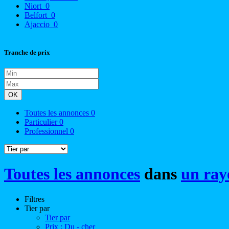
Niort
0
Belfort
0
Ajaccio
0
Tranche de prix
OK
Toutes les annonces
0
Particulier
0
Professionnel
0
Toutes les annonces
dans
un ray
Filtres
Tier par
Tier par
Prix : Du - cher