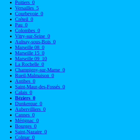
Poitiers
0
Versailles
5
Courbevoie
0
Créteil
0
Pau
0
Colombes
0
Vitry-sur-Seine
0
Aulnay-sous-Bois
0
Marseille 08
0
Marseille 15
0
Marseille 09
10
La Rochelle
0
Champigny-sur-Marne
0
Rueil-Malmaison
0
Antibes
0
Saint-Maur-des-Fossés
0
Calais
0
Béziers
0
Dunkerque
0
Aubervilliers
0
Cannes
0
Mérignac
0
Bourges
0
Saint-Nazaire
0
Colmar
0