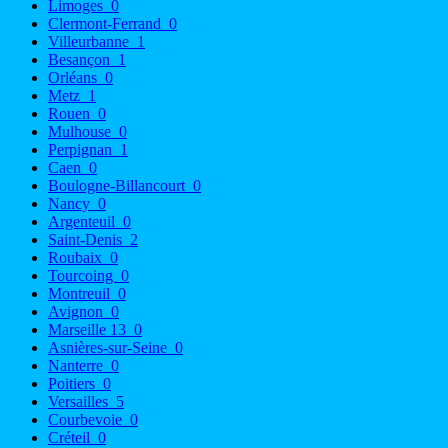
Limoges
0
Clermont-Ferrand
0
Villeurbanne
1
Besançon
1
Orléans
0
Metz
1
Rouen
0
Mulhouse
0
Perpignan
1
Caen
0
Boulogne-Billancourt
0
Nancy
0
Argenteuil
0
Saint-Denis
2
Roubaix
0
Tourcoing
0
Montreuil
0
Avignon
0
Marseille 13
0
Asnières-sur-Seine
0
Nanterre
0
Poitiers
0
Versailles
5
Courbevoie
0
Créteil
0