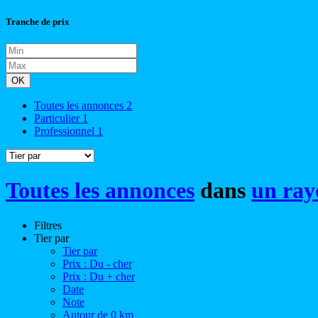
Tranche de prix
OK
Toutes les annonces
2
Particulier
1
Professionnel
1
Toutes les annonces
dans
un ray
Filtres
Tier par
Tier par
Prix : Du - cher
Prix : Du + cher
Date
Note
Autour de 0 km