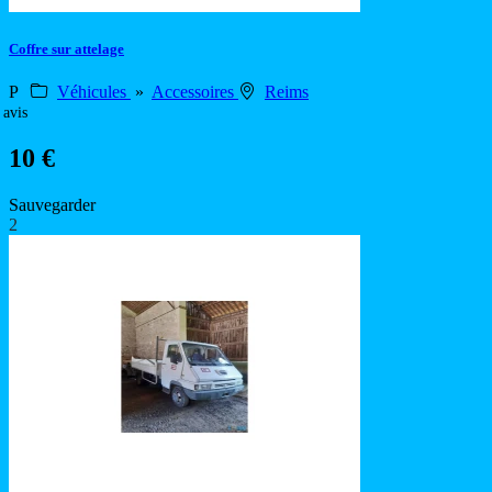
Coffre sur attelage
P
Véhicules
»
Accessoires
Reims
 avis
10 €
Sauvegarder
2