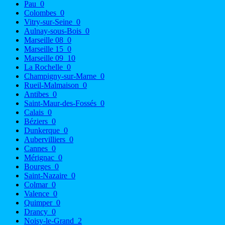
Pau
0
Colombes
0
Vitry-sur-Seine
0
Aulnay-sous-Bois
0
Marseille 08
0
Marseille 15
0
Marseille 09
10
La Rochelle
0
Champigny-sur-Marne
0
Rueil-Malmaison
0
Antibes
0
Saint-Maur-des-Fossés
0
Calais
0
Béziers
0
Dunkerque
0
Aubervilliers
0
Cannes
0
Mérignac
0
Bourges
0
Saint-Nazaire
0
Colmar
0
Valence
0
Quimper
0
Drancy
0
Noisy-le-Grand
2