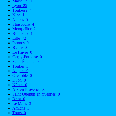
Marseille
0
Lyon
25
Toulouse
4
Nice
1
Nantes
5
Strasbourg
4
Montpellier
2
Bordeaux
1
Lille
72
Rennes
9
Reims
8
Le Havre
0
Cergy-Pontoise
0
Saint-Étienne
0
Toulon
1
Angers
0
Grenoble
0
Dijon
0
Nîmes
0
Aix-en-Provence
3
Saint-Quentin-en-Yvelines
0
Brest
0
Le Mans
3
Amiens
1
Tours
0