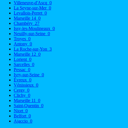
Villeneuve-d'Ascq
0
La Seyne-sur-Mer
0
Levallois-Perret
0
Marseille 14
0
Chambéry
27
Issy-les-Moulineaux
0
Neuilly-sur-Seine
0
Troyes
0
Antony
0
La Roche-sur-Yon
3
Marseille 12
0
Lorient
0
Sarcelles
0
Pessac
0
Ivry-sur-Seine
0
Évreux
0
Vénissieux
0
Cergy
0
Clichy
0
Marseille 11
0
Saint-Quentin
0
Niort
0
Belfort
0
Ajaccio
0