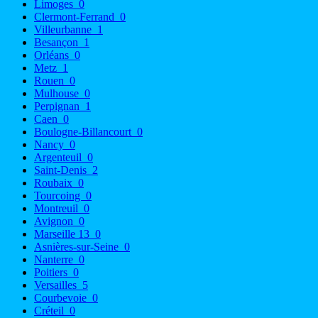
Limoges
0
Clermont-Ferrand
0
Villeurbanne
1
Besançon
1
Orléans
0
Metz
1
Rouen
0
Mulhouse
0
Perpignan
1
Caen
0
Boulogne-Billancourt
0
Nancy
0
Argenteuil
0
Saint-Denis
2
Roubaix
0
Tourcoing
0
Montreuil
0
Avignon
0
Marseille 13
0
Asnières-sur-Seine
0
Nanterre
0
Poitiers
0
Versailles
5
Courbevoie
0
Créteil
0