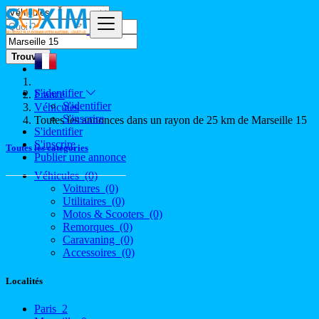
Trouver
S'identifier
France
S'identifier
Véhicules
S'inscrire
Toutes les annonces dans un rayon de 25 km de Marseille 15
S'identifier
S'inscrire
Toutes les catégories
Publier une annonce
Véhicules
(0)
Voitures
(0)
Utilitaires
(0)
Motos & Scooters
(0)
Remorques
(0)
Caravaning
(0)
Accessoires
(0)
Localités
Paris
2