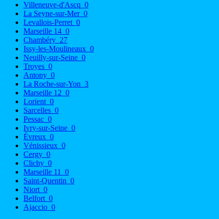
Villeneuve-d'Ascq
0
La Seyne-sur-Mer
0
Levallois-Perret
0
Marseille 14
0
Chambéry
27
Issy-les-Moulineaux
0
Neuilly-sur-Seine
0
Troyes
0
Antony
0
La Roche-sur-Yon
3
Marseille 12
0
Lorient
0
Sarcelles
0
Pessac
0
Ivry-sur-Seine
0
Évreux
0
Vénissieux
0
Cergy
0
Clichy
0
Marseille 11
0
Saint-Quentin
0
Niort
0
Belfort
0
Ajaccio
0