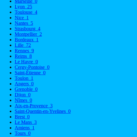
Marseille
0
Lyon
25
Toulouse
4
Nice
1
Nantes
5
Strasbourg
4
Montpellier
2
Bordeaux
1
Lille
72
Rennes
9
Reims
8
Le Havre
0
Cergy-Pontoise
0
Saint-Étienne
0
Toulon
1
Angers
0
Grenoble
0
Dijon
0
Nîmes
0
Aix-en-Provence
3
Saint-Quentin-en-Yvelines
0
Brest
0
Le Mans
3
Amiens
1
Tours
0