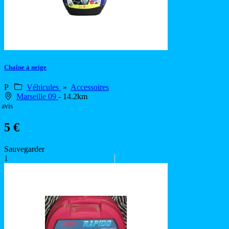
Chaîne à neige
P
Véhicules
»
Accessoires
Marseille 09
- 14.2km
 avis
5 €
Sauvegarder
1