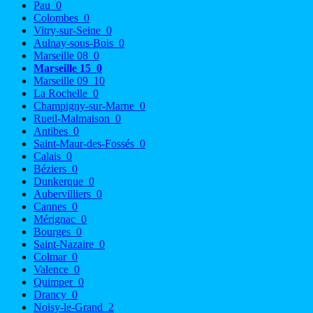
Pau
0
Colombes
0
Vitry-sur-Seine
0
Aulnay-sous-Bois
0
Marseille 08
0
Marseille 15
0
Marseille 09
10
La Rochelle
0
Champigny-sur-Marne
0
Rueil-Malmaison
0
Antibes
0
Saint-Maur-des-Fossés
0
Calais
0
Béziers
0
Dunkerque
0
Aubervilliers
0
Cannes
0
Mérignac
0
Bourges
0
Saint-Nazaire
0
Colmar
0
Valence
0
Quimper
0
Drancy
0
Noisy-le-Grand
2