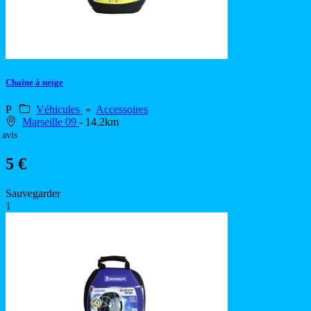
Chaîne à neige
P
Véhicules
»
Accessoires
Marseille 09
- 14.2km
 avis
5 €
Sauvegarder
1