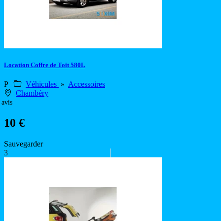
Location Coffre de Toit 580L
P
Véhicules
»
Accessoires
Chambéry
 avis
10 €
Sauvegarder
3