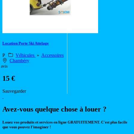
Location Porte Ski Attelage
P
Véhicules
»
Accessoires
Chambéry
 avis
15 €
Sauvegarder
Avez-vous quelque chose à louer ?
Louez vos produits et services en ligne GRATUITEMENT. C'est plus facile
que vous pouvez l'imaginer !