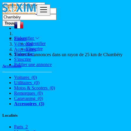
Trouver
S'identifier
France
S'identifier
Véhicules
S'inscrire
Accessoires
S'identifier
Toutes les annonces dans un rayon de 25 km de Chambéry
S'inscrire
Publier une annonce
Accessoires
Voitures
(0)
Utilitaires
(0)
Motos & Scooters
(0)
Remorques
(0)
Caravaning
(0)
Accessoires
(3)
Localités
Paris
2