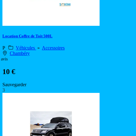
Location Coffre de Toit 500L
P
Véhicules
»
Accessoires
Chambéry
 avis
10 €
Sauvegarder
3