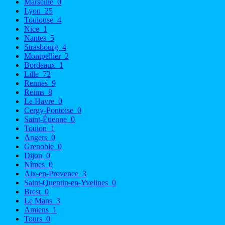
Marseille
0
Lyon
25
Toulouse
4
Nice
1
Nantes
5
Strasbourg
4
Montpellier
2
Bordeaux
1
Lille
72
Rennes
9
Reims
8
Le Havre
0
Cergy-Pontoise
0
Saint-Étienne
0
Toulon
1
Angers
0
Grenoble
0
Dijon
0
Nîmes
0
Aix-en-Provence
3
Saint-Quentin-en-Yvelines
0
Brest
0
Le Mans
3
Amiens
1
Tours
0