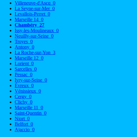
Villeneuve-d'Ascq
0
La Seyne-sur-Mer
0
Levallois-Perret
0
Marseille 14
0
Chambéry
27
Issy-les-Moulineaux
0
Neuilly-sur-Seine
0
Troyes
0
Antony
0
La Roche-sur-Yon
3
Marseille 12
0
Lorient
0
Sarcelles
0
Pessac
0
Ivry-sur-Seine
0
Évreux
0
Vénissieux
0
Cergy
0
Clichy
0
Marseille 11
0
Saint-Quentin
0
Niort
0
Belfort
0
Ajaccio
0