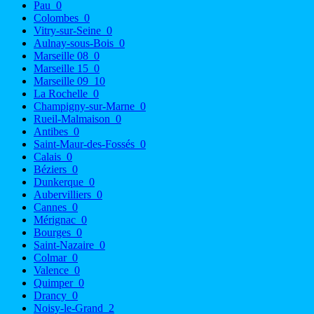
Pau
0
Colombes
0
Vitry-sur-Seine
0
Aulnay-sous-Bois
0
Marseille 08
0
Marseille 15
0
Marseille 09
10
La Rochelle
0
Champigny-sur-Marne
0
Rueil-Malmaison
0
Antibes
0
Saint-Maur-des-Fossés
0
Calais
0
Béziers
0
Dunkerque
0
Aubervilliers
0
Cannes
0
Mérignac
0
Bourges
0
Saint-Nazaire
0
Colmar
0
Valence
0
Quimper
0
Drancy
0
Noisy-le-Grand
2