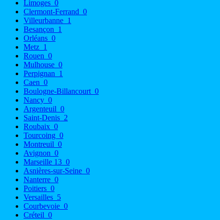
Limoges
0
Clermont-Ferrand
0
Villeurbanne
1
Besançon
1
Orléans
0
Metz
1
Rouen
0
Mulhouse
0
Perpignan
1
Caen
0
Boulogne-Billancourt
0
Nancy
0
Argenteuil
0
Saint-Denis
2
Roubaix
0
Tourcoing
0
Montreuil
0
Avignon
0
Marseille 13
0
Asnières-sur-Seine
0
Nanterre
0
Poitiers
0
Versailles
5
Courbevoie
0
Créteil
0