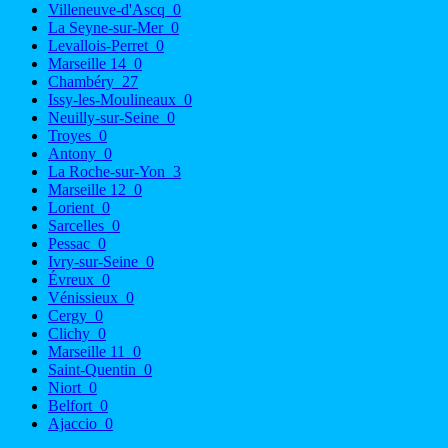
Villeneuve-d'Ascq
0
La Seyne-sur-Mer
0
Levallois-Perret
0
Marseille 14
0
Chambéry
27
Issy-les-Moulineaux
0
Neuilly-sur-Seine
0
Troyes
0
Antony
0
La Roche-sur-Yon
3
Marseille 12
0
Lorient
0
Sarcelles
0
Pessac
0
Ivry-sur-Seine
0
Évreux
0
Vénissieux
0
Cergy
0
Clichy
0
Marseille 11
0
Saint-Quentin
0
Niort
0
Belfort
0
Ajaccio
0