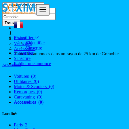
Trouver
S'identifier
France
S'identifier
Véhicules
S'inscrire
Accessoires
S'identifier
Toutes les annonces dans un rayon de 25 km de Grenoble
S'inscrire
Publier une annonce
Accessoires
Voitures
(0)
Utilitaires
(0)
Motos & Scooters
(0)
Remorques
(0)
Caravaning
(0)
Accessoires
(0)
Localités
Paris
2