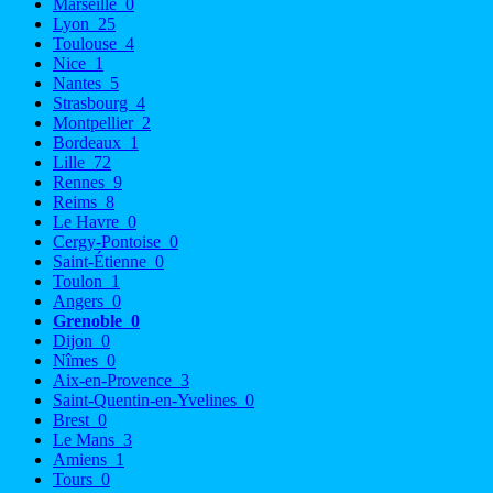
Marseille
0
Lyon
25
Toulouse
4
Nice
1
Nantes
5
Strasbourg
4
Montpellier
2
Bordeaux
1
Lille
72
Rennes
9
Reims
8
Le Havre
0
Cergy-Pontoise
0
Saint-Étienne
0
Toulon
1
Angers
0
Grenoble
0
Dijon
0
Nîmes
0
Aix-en-Provence
3
Saint-Quentin-en-Yvelines
0
Brest
0
Le Mans
3
Amiens
1
Tours
0