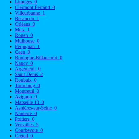
Limoges
0
Clermont-Ferrand
0
Villeurbanne
1
Besançon
1
Orléans
0
Metz
1
Rouen
0
Mulhouse
0
Perpignan
1
Caen
0
Boulogne-Billancourt
0
Nancy
0
Argenteuil
0
Saint-Denis
2
Roubaix
0
Tourcoing
0
Montreuil
0
Avignon
0
Marseille 13
0
Asnières-sur-Seine
0
Nanterre
0
Poitiers
0
Versailles
5
Courbevoie
0
Créteil
0