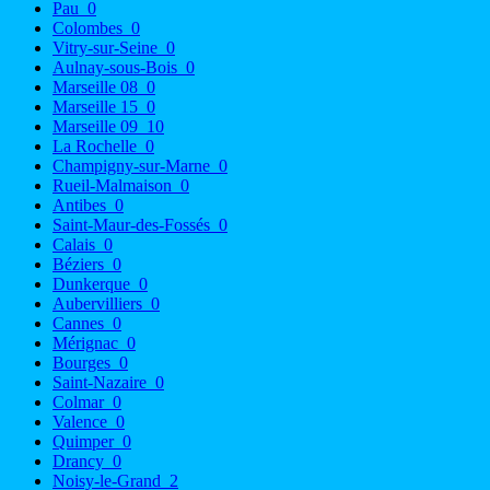
Pau
0
Colombes
0
Vitry-sur-Seine
0
Aulnay-sous-Bois
0
Marseille 08
0
Marseille 15
0
Marseille 09
10
La Rochelle
0
Champigny-sur-Marne
0
Rueil-Malmaison
0
Antibes
0
Saint-Maur-des-Fossés
0
Calais
0
Béziers
0
Dunkerque
0
Aubervilliers
0
Cannes
0
Mérignac
0
Bourges
0
Saint-Nazaire
0
Colmar
0
Valence
0
Quimper
0
Drancy
0
Noisy-le-Grand
2