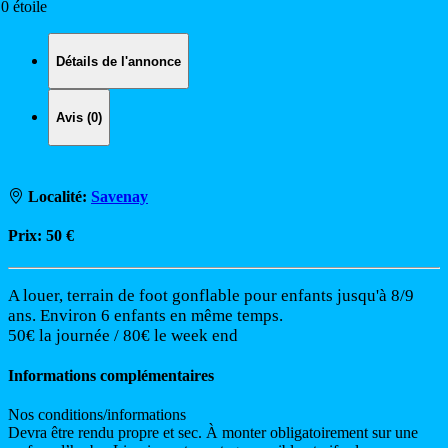
.0 étoile
Détails de l'annonce
Avis (0)
Localité:
Savenay
Prix:
50 €
A louer, terrain de foot gonflable pour enfants jusqu'à 8/9
ans. Environ 6 enfants en même temps.
50€ la journée / 80€ le week end
Informations complémentaires
Nos conditions/informations
Devra être rendu propre et sec. À monter obligatoirement sur une