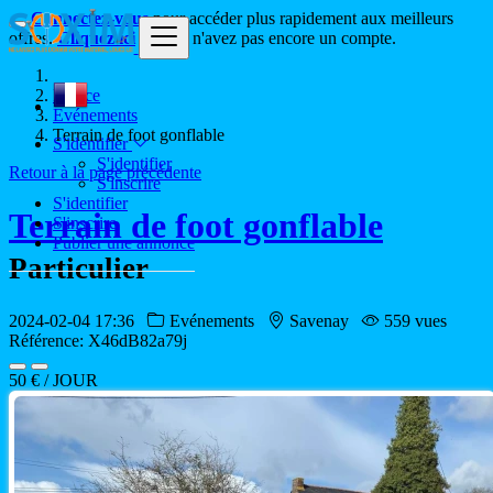
Connectez-vous
pour accéder plus rapidement aux meilleurs
offres.
Cliquez ici
si vous n'avez pas encore un compte.
France
Evénements
Terrain de foot gonflable
S'identifier
S'identifier
Retour à la page précédente
S'inscrire
S'identifier
Terrain de foot gonflable
S'inscrire
Publier une annonce
Particulier
2024-02-04 17:36
Evénements
Savenay
559 vues
Référence: X46dB82a79j
50 € / JOUR