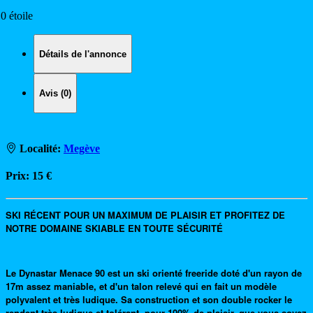
.0 étoile
Détails de l'annonce
Avis (0)
Localité:
Megève
Prix:
15 €
SKI RÉCENT POUR UN MAXIMUM DE PLAISIR ET PROFITEZ DE
NOTRE DOMAINE SKIABLE EN TOUTE SÉCURITÉ
Le Dynastar Menace 90 est un ski orienté freeride doté d'un rayon de
17m assez maniable, et d'un talon relevé qui en fait un modèle
polyvalent et très ludique. Sa construction et son double rocker le
rendent très ludique et tolérant, pour 100% de plaisir, que vous soyez