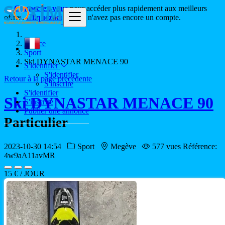
Connectez-vous
pour accéder plus rapidement aux meilleurs
offres.
Cliquez ici
si vous n'avez pas encore un compte.
France
Sport
Ski DYNASTAR MENACE 90
S'identifier
S'identifier
Retour à la page précédente
S'inscrire
S'identifier
Ski DYNASTAR MENACE 90
S'inscrire
Publier une annonce
Particulier
2023-10-30 14:54
Sport
Megève
577 vues
Référence:
4w9aA11avMR
15 € / JOUR