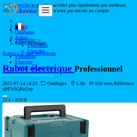
Connectez-vous
pour accéder plus rapidement aux meilleurs
offres.
Cliquez ici
si vous n'avez pas encore un compte.
France
Outillages
Autres
S'identifier
Rabot électrique
S'identifier
S'inscrire
Retour à la page précédente
S'identifier
S'inscrire
Rabot électrique
Professionnel
Publier une annonce
2023-07-14 14:21
Outillages
Lille
619 vues
Référence:
qM7e5QRe2vp
22 € / JOUR