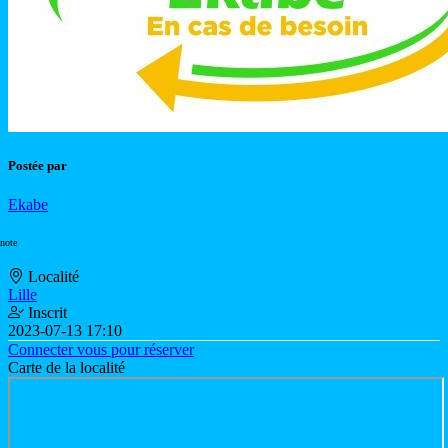
Postée par
Ekabe
 note
Localité
Lille
Inscrit
2023-07-13 17:10
Connecter vous pour réserver
Carte de la localité