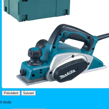
Précédent
Suivant
.0 étoile