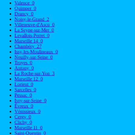
Valence
0
Quimper
0
Drancy
0
Noisy-le-Grand
2
Villeneuve-d'Ascq
0
La Seyne-sur-Mer
0
Levallois-Perret
0
Marseille 14
0
Chambéry
27
Issy-les-Moulineaux
0
Neuilly-sur-Seine
0
Troyes
0
Antony
0
La Roche-sur-Yon
3
Marseille 12
0
Lorient
0
Sarcelles
0
Pessac
0
Ivry-sur-Seine
0
Évreux
0
Vénissieux
0
Cergy
0
Clichy
0
Marseille 11
0
Saint-Quentin
0