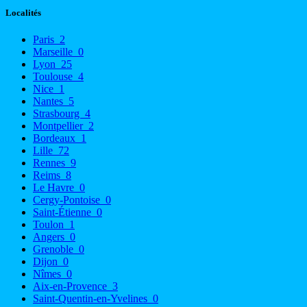
Localités
Paris
2
Marseille
0
Lyon
25
Toulouse
4
Nice
1
Nantes
5
Strasbourg
4
Montpellier
2
Bordeaux
1
Lille
72
Rennes
9
Reims
8
Le Havre
0
Cergy-Pontoise
0
Saint-Étienne
0
Toulon
1
Angers
0
Grenoble
0
Dijon
0
Nîmes
0
Aix-en-Provence
3
Saint-Quentin-en-Yvelines
0