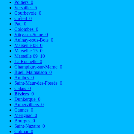
Poitiers
0
Versailles
5
Courbevoie
0
Créteil
0
Pau
0
Colombes
0
Vitry-sur-Seine
0
Aulnay-sous-Bois
0
Marseille 08
0
Marseille 15
0
Marseille 09
10
La Rochelle
0
Champigny-sur-Marne
0
Rueil-Malmaison
0
Antibes
0
Saint-Maur-des-Fossés
0
Calais
0
Béziers
0
Dunkerque
0
Aubervilliers
0
Cannes
0
Mérignac
0
Bourges
0
Saint-Nazaire
0
Colmar
0