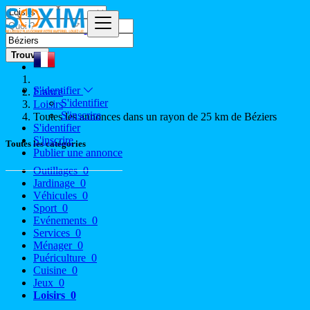
Trouver
S'identifier
France
S'identifier
Loisirs
S'inscrire
Toutes les annonces dans un rayon de 25 km de Béziers
S'identifier
S'inscrire
Toutes les catégories
Publier une annonce
Outillages
0
Jardinage
0
Véhicules
0
Sport
0
Evénements
0
Services
0
Ménager
0
Puériculture
0
Cuisine
0
Jeux
0
Loisirs
0