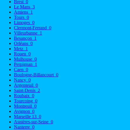
Brest
0
Le Mans
3
Amiens
1
Tours
0
Limoges
0
Clermont-Ferrand
0
Villeurbanne
1
Besançon
1
Orléans
0
Metz
1
Rouen
0
Mulhouse
0
Perpignan
1
Caen
0
Boulogne-Billancourt
0
Nancy
0
Argenteuil
0
Saint-Denis
2
Roubaix
0
Tourcoing
0
Montreuil
0
Avignon
0
Marseille 13
0
Asnières-sur-Seine
0
Nanterre
0