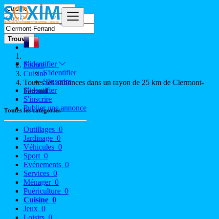
Trouver
S'identifier
France
S'identifier
Cuisine
S'inscrire
Toutes les annonces dans un rayon de 25 km de Clermont-
S'identifier
Ferrand
S'inscrire
Publier une annonce
Toutes les catégories
Outillages
0
Jardinage
0
Véhicules
0
Sport
0
Evénements
0
Services
0
Ménager
0
Puériculture
0
Cuisine
0
Jeux
0
Loisirs
0