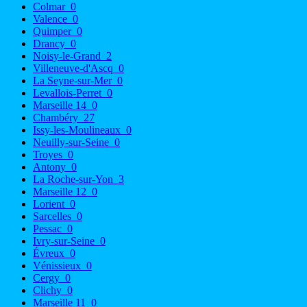
Colmar
0
Valence
0
Quimper
0
Drancy
0
Noisy-le-Grand
2
Villeneuve-d'Ascq
0
La Seyne-sur-Mer
0
Levallois-Perret
0
Marseille 14
0
Chambéry
27
Issy-les-Moulineaux
0
Neuilly-sur-Seine
0
Troyes
0
Antony
0
La Roche-sur-Yon
3
Marseille 12
0
Lorient
0
Sarcelles
0
Pessac
0
Ivry-sur-Seine
0
Évreux
0
Vénissieux
0
Cergy
0
Clichy
0
Marseille 11
0