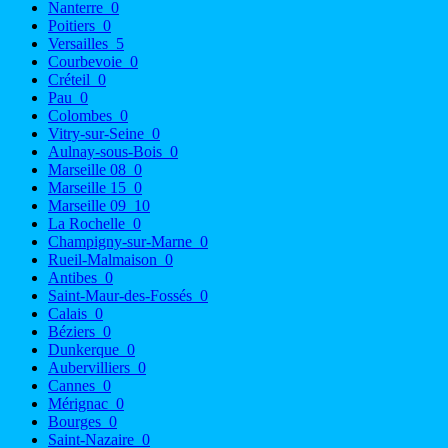
Nanterre
0
Poitiers
0
Versailles
5
Courbevoie
0
Créteil
0
Pau
0
Colombes
0
Vitry-sur-Seine
0
Aulnay-sous-Bois
0
Marseille 08
0
Marseille 15
0
Marseille 09
10
La Rochelle
0
Champigny-sur-Marne
0
Rueil-Malmaison
0
Antibes
0
Saint-Maur-des-Fossés
0
Calais
0
Béziers
0
Dunkerque
0
Aubervilliers
0
Cannes
0
Mérignac
0
Bourges
0
Saint-Nazaire
0