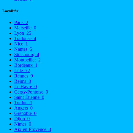
Localités
Paris
2
Marseille
0
Lyon
25
Toulouse
4
Nice
1
Nantes
5
Strasbourg
4
Montpellier
2
Bordeaux
1
Lille
72
Rennes
9
Reims
8
Le Havre
0
Cergy-Pontoise
0
Saint-Étienne
0
Toulon
1
Angers
0
Grenoble
0
Dijon
0
Nîmes
0
Aix-en-Provence
3