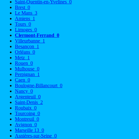
Saint-Quentin-en-Yvelines
0
Brest
0
Le Mans
3
Amiens
1
Tours
0
Limoges
0
Clermont-Ferrand
0
Villeurbanne
1
Besançon
1
Orléans
0
Metz
1
Rouen
0
Mulhouse
0
Perpignan
1
Caen
0
Boulogne-Billancourt
0
Nancy
0
Argenteuil
0
Saint-Denis
2
Roubaix
0
Tourcoing
0
Montreuil
0
Avignon
0
Marseille 13
0
Asnières-sur-Seine
0