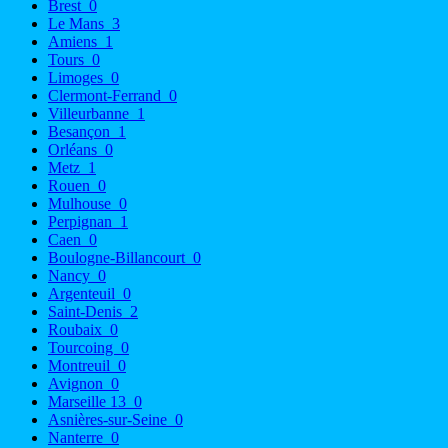
Brest
0
Le Mans
3
Amiens
1
Tours
0
Limoges
0
Clermont-Ferrand
0
Villeurbanne
1
Besançon
1
Orléans
0
Metz
1
Rouen
0
Mulhouse
0
Perpignan
1
Caen
0
Boulogne-Billancourt
0
Nancy
0
Argenteuil
0
Saint-Denis
2
Roubaix
0
Tourcoing
0
Montreuil
0
Avignon
0
Marseille 13
0
Asnières-sur-Seine
0
Nanterre
0