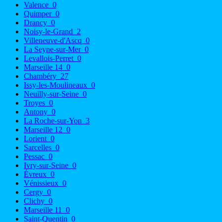
Valence
0
Quimper
0
Drancy
0
Noisy-le-Grand
2
Villeneuve-d'Ascq
0
La Seyne-sur-Mer
0
Levallois-Perret
0
Marseille 14
0
Chambéry
27
Issy-les-Moulineaux
0
Neuilly-sur-Seine
0
Troyes
0
Antony
0
La Roche-sur-Yon
3
Marseille 12
0
Lorient
0
Sarcelles
0
Pessac
0
Ivry-sur-Seine
0
Évreux
0
Vénissieux
0
Cergy
0
Clichy
0
Marseille 11
0
Saint-Quentin
0