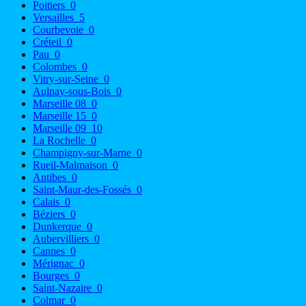
Poitiers
0
Versailles
5
Courbevoie
0
Créteil
0
Pau
0
Colombes
0
Vitry-sur-Seine
0
Aulnay-sous-Bois
0
Marseille 08
0
Marseille 15
0
Marseille 09
10
La Rochelle
0
Champigny-sur-Marne
0
Rueil-Malmaison
0
Antibes
0
Saint-Maur-des-Fossés
0
Calais
0
Béziers
0
Dunkerque
0
Aubervilliers
0
Cannes
0
Mérignac
0
Bourges
0
Saint-Nazaire
0
Colmar
0