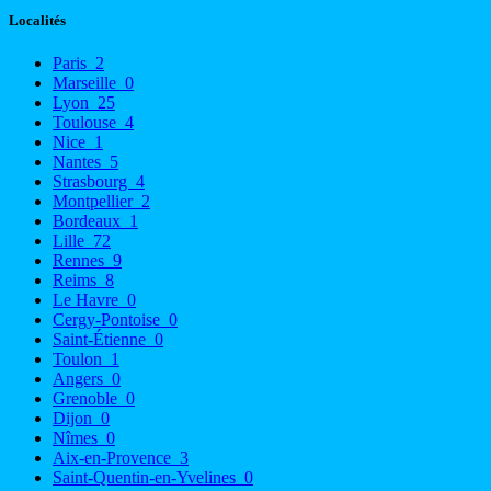
Localités
Paris
2
Marseille
0
Lyon
25
Toulouse
4
Nice
1
Nantes
5
Strasbourg
4
Montpellier
2
Bordeaux
1
Lille
72
Rennes
9
Reims
8
Le Havre
0
Cergy-Pontoise
0
Saint-Étienne
0
Toulon
1
Angers
0
Grenoble
0
Dijon
0
Nîmes
0
Aix-en-Provence
3
Saint-Quentin-en-Yvelines
0