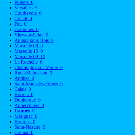
Poitiers
0
Versailles
5
Courbevoie
0
Créteil
0
Pau
0
Colombes
0
Vitry-sur-Seine
0
Aulnay-sous-Bois
0
Marseille 08
0
Marseille 15
0
Marseille 09
10
La Rochelle
0
Champigny-sur-Marne
0
Rueil-Malmaison
0
Antibes
0
Saint-Maur-des-Fossés
0
Calais
0
Béziers
0
Dunkerque
0
Aubervilliers
0
Cannes
0
Mérignac
0
Bourges
0
Saint-Nazaire
0
Colmar
0