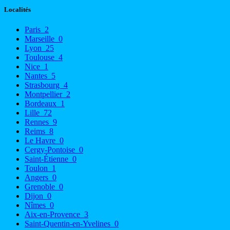
Localités
Paris
2
Marseille
0
Lyon
25
Toulouse
4
Nice
1
Nantes
5
Strasbourg
4
Montpellier
2
Bordeaux
1
Lille
72
Rennes
9
Reims
8
Le Havre
0
Cergy-Pontoise
0
Saint-Étienne
0
Toulon
1
Angers
0
Grenoble
0
Dijon
0
Nîmes
0
Aix-en-Provence
3
Saint-Quentin-en-Yvelines
0