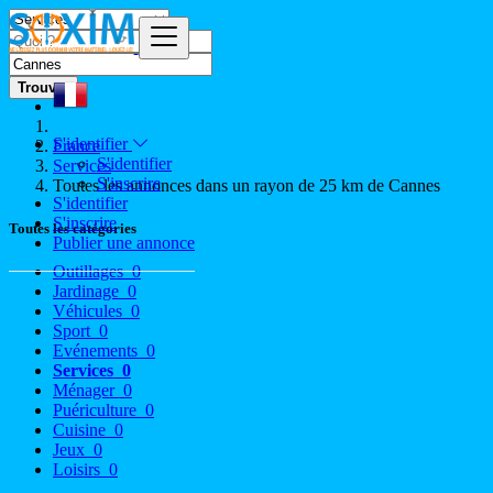
Trouver
S'identifier
France
S'identifier
Services
S'inscrire
Toutes les annonces dans un rayon de 25 km de Cannes
S'identifier
S'inscrire
Toutes les catégories
Publier une annonce
Outillages
0
Jardinage
0
Véhicules
0
Sport
0
Evénements
0
Services
0
Ménager
0
Puériculture
0
Cuisine
0
Jeux
0
Loisirs
0