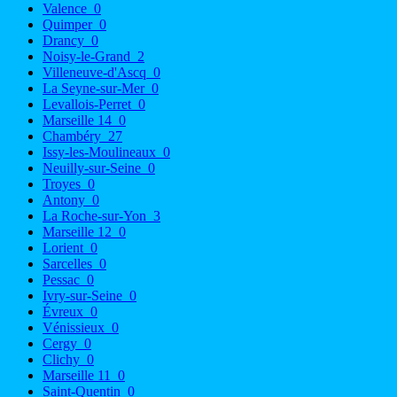
Valence
0
Quimper
0
Drancy
0
Noisy-le-Grand
2
Villeneuve-d'Ascq
0
La Seyne-sur-Mer
0
Levallois-Perret
0
Marseille 14
0
Chambéry
27
Issy-les-Moulineaux
0
Neuilly-sur-Seine
0
Troyes
0
Antony
0
La Roche-sur-Yon
3
Marseille 12
0
Lorient
0
Sarcelles
0
Pessac
0
Ivry-sur-Seine
0
Évreux
0
Vénissieux
0
Cergy
0
Clichy
0
Marseille 11
0
Saint-Quentin
0