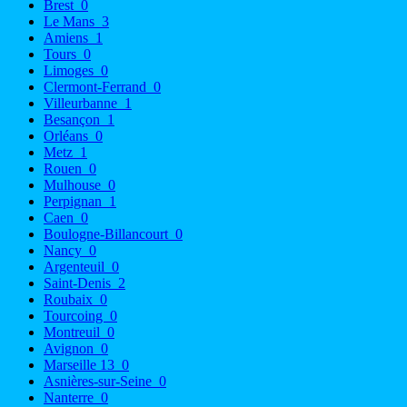
Brest
0
Le Mans
3
Amiens
1
Tours
0
Limoges
0
Clermont-Ferrand
0
Villeurbanne
1
Besançon
1
Orléans
0
Metz
1
Rouen
0
Mulhouse
0
Perpignan
1
Caen
0
Boulogne-Billancourt
0
Nancy
0
Argenteuil
0
Saint-Denis
2
Roubaix
0
Tourcoing
0
Montreuil
0
Avignon
0
Marseille 13
0
Asnières-sur-Seine
0
Nanterre
0