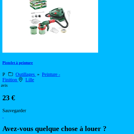
Pistolet à peinture
P
Outillages
»
Peinture -
Finition
Lille
 avis
23 €
Sauvegarder
Avez-vous quelque chose à louer ?