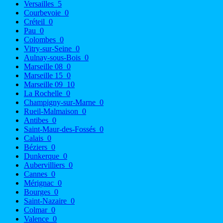
Versailles
5
Courbevoie
0
Créteil
0
Pau
0
Colombes
0
Vitry-sur-Seine
0
Aulnay-sous-Bois
0
Marseille 08
0
Marseille 15
0
Marseille 09
10
La Rochelle
0
Champigny-sur-Marne
0
Rueil-Malmaison
0
Antibes
0
Saint-Maur-des-Fossés
0
Calais
0
Béziers
0
Dunkerque
0
Aubervilliers
0
Cannes
0
Mérignac
0
Bourges
0
Saint-Nazaire
0
Colmar
0
Valence
0