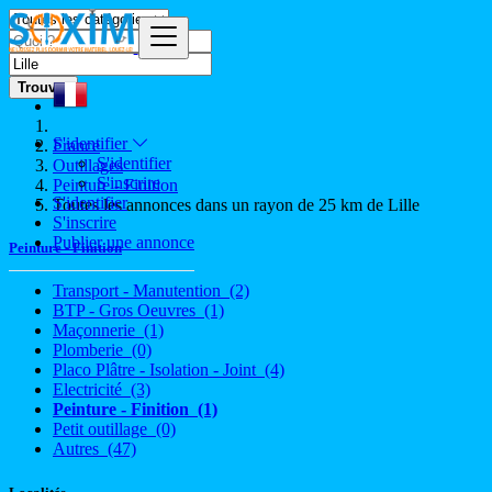
Trouver
S'identifier
France
S'identifier
Outillages
S'inscrire
Peinture - Finition
S'identifier
Toutes les annonces dans un rayon de 25 km de Lille
S'inscrire
Publier une annonce
Peinture - Finition
Transport - Manutention
(2)
BTP - Gros Oeuvres
(1)
Maçonnerie
(1)
Plomberie
(0)
Placo Plâtre - Isolation - Joint
(4)
Electricité
(3)
Peinture - Finition
(1)
Petit outillage
(0)
Autres
(47)