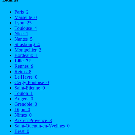
Localités
Paris
2
Marseille
0
Lyon
25
Toulouse
4
Nice
1
Nantes
5
Strasbourg
4
Montpellier
2
Bordeaux
1
Lille
72
Rennes
9
Reims
8
Le Havre
0
Cergy-Pontoise
0
Saint-Étienne
0
Toulon
1
Angers
0
Grenoble
0
Dijon
0
Nîmes
0
Aix-en-Provence
3
Saint-Quentin-en-Yvelines
0
Brest
0