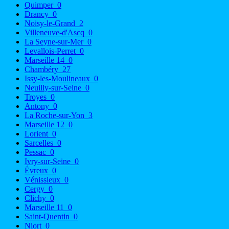
Quimper
0
Drancy
0
Noisy-le-Grand
2
Villeneuve-d'Ascq
0
La Seyne-sur-Mer
0
Levallois-Perret
0
Marseille 14
0
Chambéry
27
Issy-les-Moulineaux
0
Neuilly-sur-Seine
0
Troyes
0
Antony
0
La Roche-sur-Yon
3
Marseille 12
0
Lorient
0
Sarcelles
0
Pessac
0
Ivry-sur-Seine
0
Évreux
0
Vénissieux
0
Cergy
0
Clichy
0
Marseille 11
0
Saint-Quentin
0
Niort
0