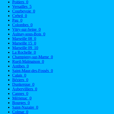
Poitiers
0
Versailles
5
Courbevoie
0
Créteil
0
Pau
0
Colombes
0
Vitry-sur-Seine
0
Aulnay-sous-Bois
0
Marseille 08
0
Marseille 15
0
Marseille 09
10
La Rochelle
0
Champigny-sur-Marne
0
Rueil-Malmaison
0
Antibes
0
Saint-Maur-des-Fossés
0
Calais
0
Béziers
0
Dunkerque
0
Aubervilliers
0
Cannes
0
Mérignac
0
Bourges
0
Saint-Nazaire
0
Colmar
0