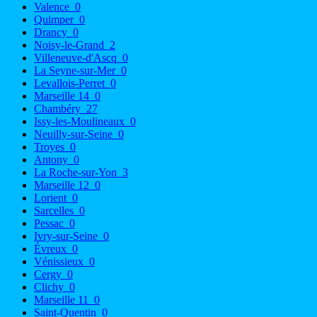
Valence
0
Quimper
0
Drancy
0
Noisy-le-Grand
2
Villeneuve-d'Ascq
0
La Seyne-sur-Mer
0
Levallois-Perret
0
Marseille 14
0
Chambéry
27
Issy-les-Moulineaux
0
Neuilly-sur-Seine
0
Troyes
0
Antony
0
La Roche-sur-Yon
3
Marseille 12
0
Lorient
0
Sarcelles
0
Pessac
0
Ivry-sur-Seine
0
Évreux
0
Vénissieux
0
Cergy
0
Clichy
0
Marseille 11
0
Saint-Quentin
0