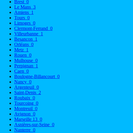
Brest
0
Le Mans
3
Amiens
1
Tours
0
Limoges
0
Clermont-Ferrand
0
Villeurbanne
1
Besançon
1
Orléans
0
Metz
1
Rouen
0
Mulhouse
0
Perpignan
1
Caen
0
Boulogne-Billancourt
0
Nancy
0
Argenteuil
0
Saint-Denis
2
Roubaix
0
Tourcoing
0
Montreuil
0
Avignon
0
Marseille 13
0
Asnières-sur-Seine
0
Nanterre
0