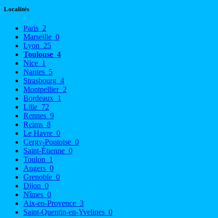
Localités
Paris
2
Marseille
0
Lyon
25
Toulouse
4
Nice
1
Nantes
5
Strasbourg
4
Montpellier
2
Bordeaux
1
Lille
72
Rennes
9
Reims
8
Le Havre
0
Cergy-Pontoise
0
Saint-Étienne
0
Toulon
1
Angers
0
Grenoble
0
Dijon
0
Nîmes
0
Aix-en-Provence
3
Saint-Quentin-en-Yvelines
0