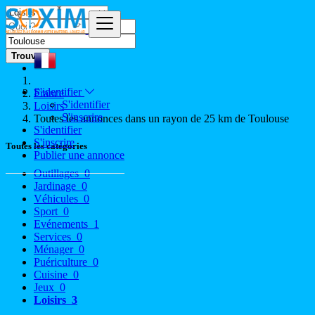
Trouver
S'identifier
France
S'identifier
Loisirs
S'inscrire
Toutes les annonces dans un rayon de 25 km de Toulouse
S'identifier
S'inscrire
Toutes les catégories
Publier une annonce
Outillages
0
Jardinage
0
Véhicules
0
Sport
0
Evénements
1
Services
0
Ménager
0
Puériculture
0
Cuisine
0
Jeux
0
Loisirs
3