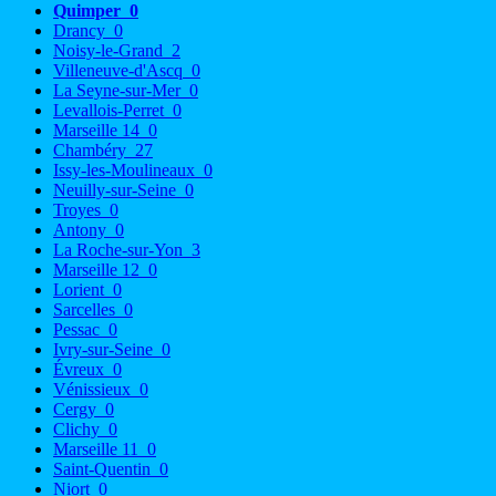
Quimper
0
Drancy
0
Noisy-le-Grand
2
Villeneuve-d'Ascq
0
La Seyne-sur-Mer
0
Levallois-Perret
0
Marseille 14
0
Chambéry
27
Issy-les-Moulineaux
0
Neuilly-sur-Seine
0
Troyes
0
Antony
0
La Roche-sur-Yon
3
Marseille 12
0
Lorient
0
Sarcelles
0
Pessac
0
Ivry-sur-Seine
0
Évreux
0
Vénissieux
0
Cergy
0
Clichy
0
Marseille 11
0
Saint-Quentin
0
Niort
0