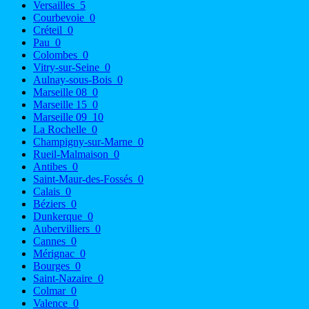
Versailles
5
Courbevoie
0
Créteil
0
Pau
0
Colombes
0
Vitry-sur-Seine
0
Aulnay-sous-Bois
0
Marseille 08
0
Marseille 15
0
Marseille 09
10
La Rochelle
0
Champigny-sur-Marne
0
Rueil-Malmaison
0
Antibes
0
Saint-Maur-des-Fossés
0
Calais
0
Béziers
0
Dunkerque
0
Aubervilliers
0
Cannes
0
Mérignac
0
Bourges
0
Saint-Nazaire
0
Colmar
0
Valence
0