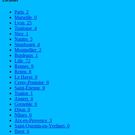
Localités
Paris
2
Marseille
0
Lyon
25
Toulouse
4
Nice
1
Nantes
5
Strasbourg
4
Montpellier
2
Bordeaux
1
Lille
72
Rennes
9
Reims
8
Le Havre
0
Cergy-Pontoise
0
Saint-Étienne
0
Toulon
1
Angers
0
Grenoble
0
Dijon
0
Nîmes
0
Aix-en-Provence
3
Saint-Quentin-en-Yvelines
0
Brest
0