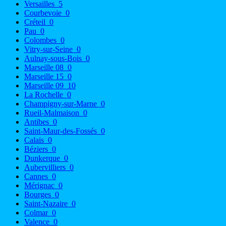
Versailles
5
Courbevoie
0
Créteil
0
Pau
0
Colombes
0
Vitry-sur-Seine
0
Aulnay-sous-Bois
0
Marseille 08
0
Marseille 15
0
Marseille 09
10
La Rochelle
0
Champigny-sur-Marne
0
Rueil-Malmaison
0
Antibes
0
Saint-Maur-des-Fossés
0
Calais
0
Béziers
0
Dunkerque
0
Aubervilliers
0
Cannes
0
Mérignac
0
Bourges
0
Saint-Nazaire
0
Colmar
0
Valence
0