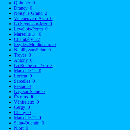
Quimper
0
Drancy
0
Noisy-le-Grand
2
Villeneuve-d'Ascq
0
La Seyne-sur-Mer
0
Levallois-Perret
0
Marseille 14
0
Chambéry
27
Issy-les-Moulineaux
0
Neuilly-sur-Seine
0
Troyes
0
Antony
0
La Roche-sur-Yon
3
Marseille 12
0
Lorient
0
Sarcelles
0
Pessac
0
Ivry-sur-Seine
0
Évreux
0
Vénissieux
0
Cergy
0
Clichy
0
Marseille 11
0
Saint-Quentin
0
Niort
0