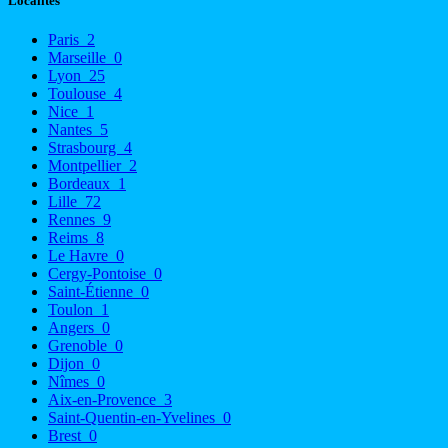
Localités
Paris
2
Marseille
0
Lyon
25
Toulouse
4
Nice
1
Nantes
5
Strasbourg
4
Montpellier
2
Bordeaux
1
Lille
72
Rennes
9
Reims
8
Le Havre
0
Cergy-Pontoise
0
Saint-Étienne
0
Toulon
1
Angers
0
Grenoble
0
Dijon
0
Nîmes
0
Aix-en-Provence
3
Saint-Quentin-en-Yvelines
0
Brest
0