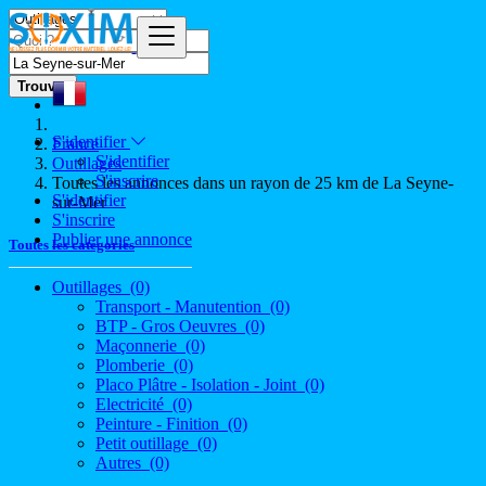
Trouver
S'identifier
France
S'identifier
Outillages
S'inscrire
Toutes les annonces dans un rayon de 25 km de La Seyne-
S'identifier
sur-Mer
S'inscrire
Publier une annonce
Toutes les catégories
Outillages
(0)
Transport - Manutention
(0)
BTP - Gros Oeuvres
(0)
Maçonnerie
(0)
Plomberie
(0)
Placo Plâtre - Isolation - Joint
(0)
Electricité
(0)
Peinture - Finition
(0)
Petit outillage
(0)
Autres
(0)