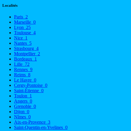
Localités
Paris
2
Marseille
0
Lyon
25
Toulouse
4
Nice
1
Nantes
5
Strasbourg
4
Montpellier
2
Bordeaux
1
Lille
72
Rennes
9
Reims
8
Le Havre
0
Cergy-Pontoise
0
Saint-Étienne
0
Toulon
1
Angers
0
Grenoble
0
Dijon
0
Nîmes
0
Aix-en-Provence
3
Saint-Quentin-en-Yvelines
0