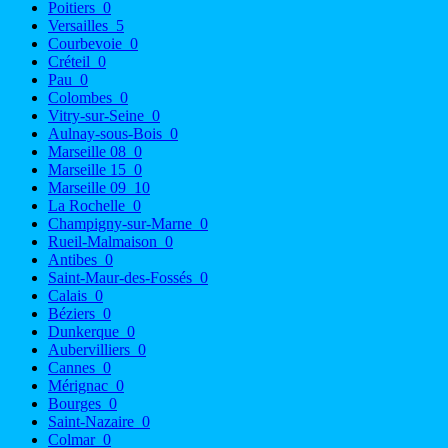
Poitiers
0
Versailles
5
Courbevoie
0
Créteil
0
Pau
0
Colombes
0
Vitry-sur-Seine
0
Aulnay-sous-Bois
0
Marseille 08
0
Marseille 15
0
Marseille 09
10
La Rochelle
0
Champigny-sur-Marne
0
Rueil-Malmaison
0
Antibes
0
Saint-Maur-des-Fossés
0
Calais
0
Béziers
0
Dunkerque
0
Aubervilliers
0
Cannes
0
Mérignac
0
Bourges
0
Saint-Nazaire
0
Colmar
0