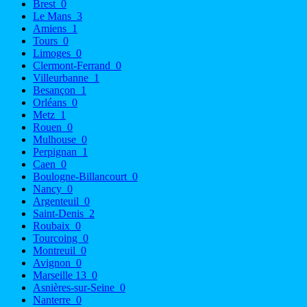
Brest
0
Le Mans
3
Amiens
1
Tours
0
Limoges
0
Clermont-Ferrand
0
Villeurbanne
1
Besançon
1
Orléans
0
Metz
1
Rouen
0
Mulhouse
0
Perpignan
1
Caen
0
Boulogne-Billancourt
0
Nancy
0
Argenteuil
0
Saint-Denis
2
Roubaix
0
Tourcoing
0
Montreuil
0
Avignon
0
Marseille 13
0
Asnières-sur-Seine
0
Nanterre
0