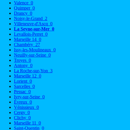
Valence
0
Quimper
0
Drancy
0
Noisy-le-Grand
2
Villeneuve-d'Ascq
0
La Seyne-sur-Mer
0
Levallois-Perret
0
Marseille 14
0
Chambéry
27
Issy-les-Moulineaux
0
Neuilly-sur-Seine
0
Troyes
0
Antony
0
La Roche-sur-Yon
3
Marseille 12
0
Lorient
0
Sarcelles
0
Pessac
0
Ivry-sur-Seine
0
Évreux
0
Vénissieux
0
Cergy
0
Clichy
0
Marseille 11
0
Saint-Quentin
0